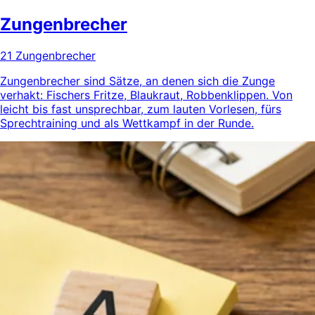
Zungenbrecher
21 Zungenbrecher
Zungenbrecher sind Sätze, an denen sich die Zunge
verhakt: Fischers Fritze, Blaukraut, Robbenklippen. Von
leicht bis fast unsprechbar, zum lauten Vorlesen, fürs
Sprechtraining und als Wettkampf in der Runde.