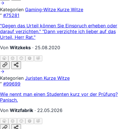
Kategorien
Gaming-Witze
Kurze Witze
“
#75281
"Gegen das Urteil können Sie Einspruch erheben oder
darauf verzichten." "Dann verzichte ich lieber auf das
Urteil, Herr Rat."
Von
Witzkeks
·
25.08.2020
🥱
😐
🙂
😄
🤣
Kategorien
Juristen
Kurze Witze
“
#99699
Wie nennt man einen Studenten kurz vor der Prüfung?
Panisch.
Von
Witzfabrik
·
22.05.2026
🥱
😐
🙂
😄
🤣