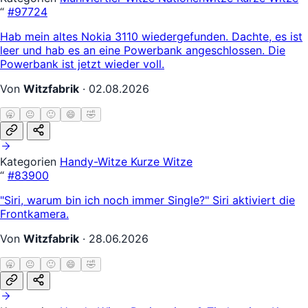
“
#97724
Hab mein altes Nokia 3110 wiedergefunden. Dachte, es ist
leer und hab es an eine Powerbank angeschlossen. Die
Powerbank ist jetzt wieder voll.
Von
Witzfabrik
·
02.08.2026
🥱
😐
🙂
😄
🤣
Kategorien
Handy-Witze
Kurze Witze
“
#83900
"Siri, warum bin ich noch immer Single?" Siri aktiviert die
Frontkamera.
Von
Witzfabrik
·
28.06.2026
🥱
😐
🙂
😄
🤣