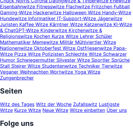
Chuck Norris
Corona
Datingwitze & Tinderwitze
Ehewitze
Eisenbahnwitze
Fitnesswitze
Flachwitze
Fritzchen
Fußball
Gaming-Witze
Hackerwitze
Halloween Witze
Handy-Witze
Hundewitze
Informatiker
IT-Support-Witze
Jägerwitze
Juristen
Kaffee Witze
Kärntner Witze
Katzenwitze
KI-Witze
& ChatGPT-Witze
Kinderwitze
Kirchenwitze &
Religionswitze
Kochen
Kurze Witze
Lehrer Schüler
Mathematiker
Memewitze
Militär
Mühlviertler Witze
Nationenwitze
Oktoberfest Witze
Ostfriesenwitze
Papa-
Witze
Pizza Witze
Polizisten
Schlechte Witze
Schwarzer
Humor
Schwiegermutter
Silvester Witze
Sportler
Sprüche
Stall
Steirer Witze
Studentenwitze
Techniker
Tierwitze
Veganer
Weihnachten
Wortwitze
Yoga Witze
Zungenbrecher
Seiten
Witz des Tages
Witz der Woche
Zufallswitz
Lustigste
Witze
Kurze Witze
Neue Witze
Witze einbetten
Über uns
Folge uns