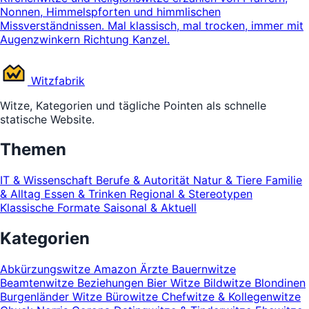
Nonnen, Himmelspforten und himmlischen
Missverständnissen. Mal klassisch, mal trocken, immer mit
Augenzwinkern Richtung Kanzel.
Witz
fabrik
Witze, Kategorien und tägliche Pointen als schnelle
statische Website.
Themen
IT & Wissenschaft
Berufe & Autorität
Natur & Tiere
Familie
& Alltag
Essen & Trinken
Regional & Stereotypen
Klassische Formate
Saisonal & Aktuell
Kategorien
Abkürzungswitze
Amazon
Ärzte
Bauernwitze
Beamtenwitze
Beziehungen
Bier Witze
Bildwitze
Blondinen
Burgenländer Witze
Bürowitze
Chefwitze & Kollegenwitze