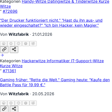
Kategorien
Handy-Witze
Datingwitze & Tinderwitze
Kurze
Witze
“
#72696
"Der Drucker funktioniert nicht." "Hast du ihn aus- und
wieder eingeschaltet?" "Ich bin Hacker, kein Magier."
Von
Witzfabrik
·
21.01.2026
🥱
😐
🙂
😄
🤣
Kategorien
Hackerwitze
Informatiker
IT-Support-Witze
Kurze Witze
“
#71361
Gaming früher: "Rette die Welt." Gaming heute: "Kaufe den
Battle Pass für 19,99 €."
Von
Witzfabrik
·
20.05.2026
🥱
😐
🙂
😄
🤣