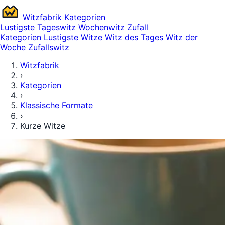
Witz
fabrik
Kategorien
Lustigste
Tageswitz
Wochenwitz
Zufall
Kategorien
Lustigste Witze
Witz des Tages
Witz der
Woche
Zufallswitz
Witzfabrik
›
Kategorien
›
Klassische Formate
›
Kurze Witze