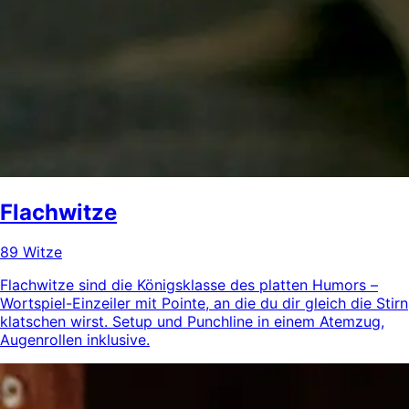
Flachwitze
89 Witze
Flachwitze sind die Königsklasse des platten Humors –
Wortspiel-Einzeiler mit Pointe, an die du dir gleich die Stirn
klatschen wirst. Setup und Punchline in einem Atemzug,
Augenrollen inklusive.