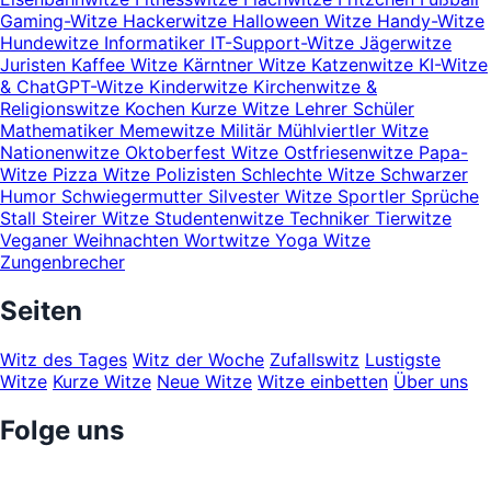
Gaming-Witze
Hackerwitze
Halloween Witze
Handy-Witze
Hundewitze
Informatiker
IT-Support-Witze
Jägerwitze
Juristen
Kaffee Witze
Kärntner Witze
Katzenwitze
KI-Witze
& ChatGPT-Witze
Kinderwitze
Kirchenwitze &
Religionswitze
Kochen
Kurze Witze
Lehrer Schüler
Mathematiker
Memewitze
Militär
Mühlviertler Witze
Nationenwitze
Oktoberfest Witze
Ostfriesenwitze
Papa-
Witze
Pizza Witze
Polizisten
Schlechte Witze
Schwarzer
Humor
Schwiegermutter
Silvester Witze
Sportler
Sprüche
Stall
Steirer Witze
Studentenwitze
Techniker
Tierwitze
Veganer
Weihnachten
Wortwitze
Yoga Witze
Zungenbrecher
Seiten
Witz des Tages
Witz der Woche
Zufallswitz
Lustigste
Witze
Kurze Witze
Neue Witze
Witze einbetten
Über uns
Folge uns