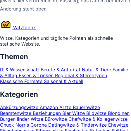
jeweils hier veröffentlichte Fassung; das Datum der letzten
Änderung steht oben.
Witz
fabrik
Witze, Kategorien und tägliche Pointen als schnelle
statische Website.
Themen
IT & Wissenschaft
Berufe & Autorität
Natur & Tiere
Familie
& Alltag
Essen & Trinken
Regional & Stereotypen
Klassische Formate
Saisonal & Aktuell
Kategorien
Abkürzungswitze
Amazon
Ärzte
Bauernwitze
Beamtenwitze
Beziehungen
Bier Witze
Bildwitze
Blondinen
Burgenländer Witze
Bürowitze
Chefwitze & Kollegenwitze
Chuck Norris
Corona
Datingwitze & Tinderwitze
Ehewitze
Eisenbahnwitze
Fitnesswitze
Flachwitze
Fritzchen
Fußball