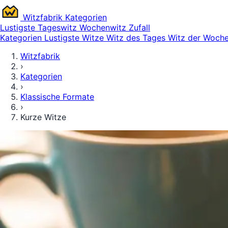
Witz
fabrik
Kategorien
Lustigste
Tageswitz
Wochenwitz
Zufall
Kategorien
Lustigste Witze
Witz des Tages
Witz der Woch
Witzfabrik
›
Kategorien
›
Klassische Formate
›
Kurze Witze