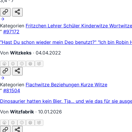
3,4 · 7
Kategorien
Fritzchen
Lehrer Schüler
Kinderwitze
Wortwitz
“
#97172
"Hast Du schon wieder mein Deo benutzt?" "Ich bin Robin H
Von
Witzkeks
·
04.04.2022
🥱
😐
🙂
😄
🤣
Kategorien
Flachwitze
Beziehungen
Kurze Witze
“
#81504
Dinosaurier hatten kein Bier. Tja... und wie das für sie ausg
Von
Witzfabrik
·
10.01.2026
🥱
😐
🙂
😄
🤣