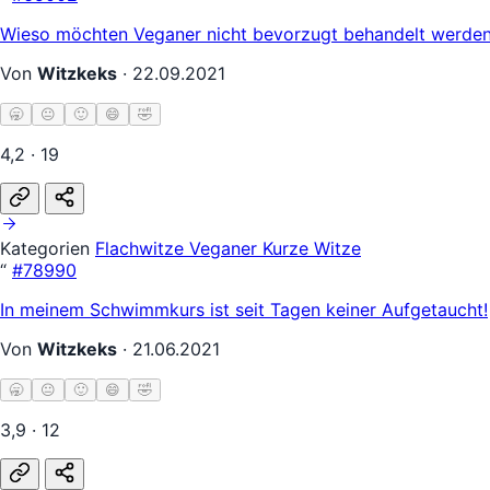
Wieso möchten Veganer nicht bevorzugt behandelt werden?
Von
Witzkeks
·
22.09.2021
🥱
😐
🙂
😄
🤣
4,2 · 19
Kategorien
Flachwitze
Veganer
Kurze Witze
“
#78990
In meinem Schwimmkurs ist seit Tagen keiner Aufgetaucht!
Von
Witzkeks
·
21.06.2021
🥱
😐
🙂
😄
🤣
3,9 · 12