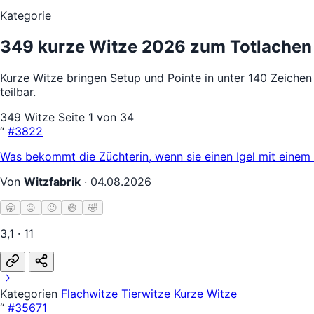
Kategorie
349 kurze Witze 2026 zum Totlachen
Kurze Witze bringen Setup und Pointe in unter 140 Zeichen 
teilbar.
349 Witze
Seite 1 von 34
“
#3822
Was bekommt die Züchterin, wenn sie einen Igel mit einem
Von
Witzfabrik
·
04.08.2026
🥱
😐
🙂
😄
🤣
3,1 · 11
Kategorien
Flachwitze
Tierwitze
Kurze Witze
“
#35671