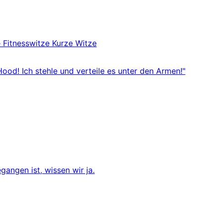
e
Fitnesswitze
Kurze Witze
ood! Ich stehle und verteile es unter den Armen!"
egangen ist, wissen wir ja.