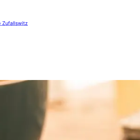
e
Zufallswitz