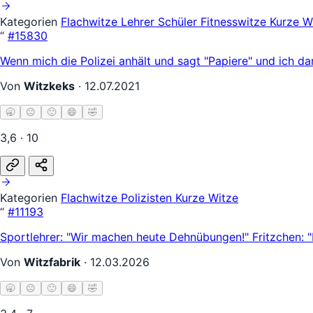
Kategorien
Flachwitze
Lehrer Schüler
Fitnesswitze
Kurze W
“
#15830
Wenn mich die Polizei anhält und sagt "Papiere" und ich d
Von
Witzkeks
·
12.07.2021
🥱
😐
🙂
😄
🤣
3,6 · 10
Kategorien
Flachwitze
Polizisten
Kurze Witze
“
#11193
Sportlehrer: "Wir machen heute Dehnübungen!" Fritzchen: 
Von
Witzfabrik
·
12.03.2026
🥱
😐
🙂
😄
🤣