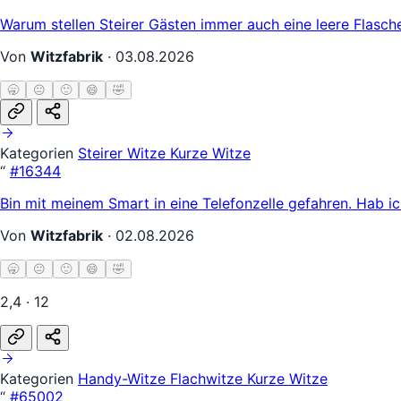
Warum stellen Steirer Gästen immer auch eine leere Flasche h
Von
Witzfabrik
·
03.08.2026
🥱
😐
🙂
😄
🤣
Kategorien
Steirer Witze
Kurze Witze
“
#16344
Bin mit meinem Smart in eine Telefonzelle gefahren. Hab i
Von
Witzfabrik
·
02.08.2026
🥱
😐
🙂
😄
🤣
2,4 · 12
Kategorien
Handy-Witze
Flachwitze
Kurze Witze
“
#65002