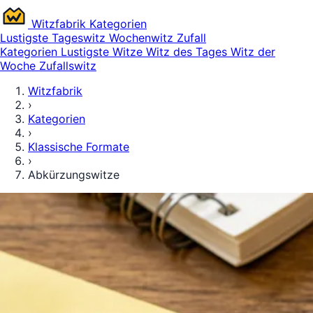
Witz
fabrik
Kategorien
Lustigste
Tageswitz
Wochenwitz
Zufall
Kategorien
Lustigste Witze
Witz des Tages
Witz der
Woche
Zufallswitz
Witzfabrik
›
Kategorien
›
Klassische Formate
›
Abkürzungswitze