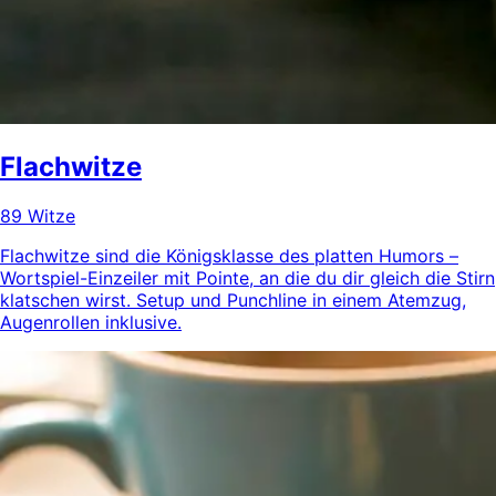
Flachwitze
89 Witze
Flachwitze sind die Königsklasse des platten Humors –
Wortspiel-Einzeiler mit Pointe, an die du dir gleich die Stirn
klatschen wirst. Setup und Punchline in einem Atemzug,
Augenrollen inklusive.