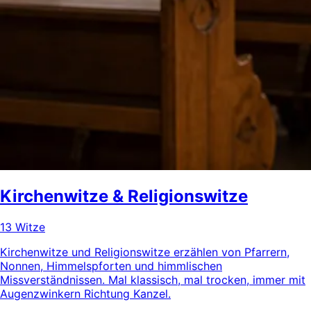
Kirchenwitze & Religionswitze
13 Witze
Kirchenwitze und Religionswitze erzählen von Pfarrern,
Nonnen, Himmelspforten und himmlischen
Missverständnissen. Mal klassisch, mal trocken, immer mit
Augenzwinkern Richtung Kanzel.