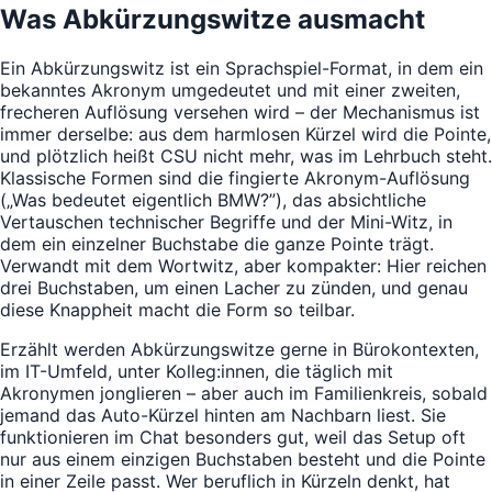
Was Abkürzungswitze ausmacht
Ein Abkürzungswitz ist ein Sprachspiel-Format, in dem ein
bekanntes Akronym umgedeutet und mit einer zweiten,
frecheren Auflösung versehen wird – der Mechanismus ist
immer derselbe: aus dem harmlosen Kürzel wird die Pointe,
und plötzlich heißt CSU nicht mehr, was im Lehrbuch steht.
Klassische Formen sind die fingierte Akronym-Auflösung
(„Was bedeutet eigentlich BMW?”), das absichtliche
Vertauschen technischer Begriffe und der Mini-Witz, in
dem ein einzelner Buchstabe die ganze Pointe trägt.
Verwandt mit dem Wortwitz, aber kompakter: Hier reichen
drei Buchstaben, um einen Lacher zu zünden, und genau
diese Knappheit macht die Form so teilbar.
Erzählt werden Abkürzungswitze gerne in Bürokontexten,
im IT-Umfeld, unter Kolleg:innen, die täglich mit
Akronymen jonglieren – aber auch im Familienkreis, sobald
jemand das Auto-Kürzel hinten am Nachbarn liest. Sie
funktionieren im Chat besonders gut, weil das Setup oft
nur aus einem einzigen Buchstaben besteht und die Pointe
in einer Zeile passt. Wer beruflich in Kürzeln denkt, hat