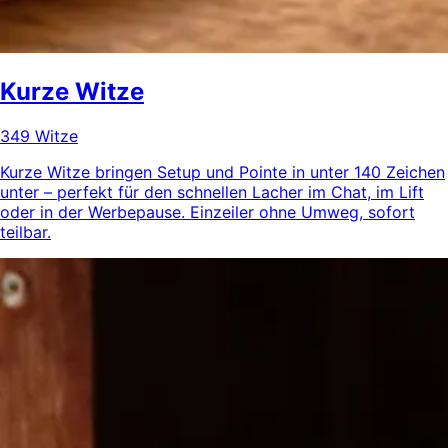
Kurze Witze
349 Witze
Kurze Witze bringen Setup und Pointe in unter 140 Zeichen
unter – perfekt für den schnellen Lacher im Chat, im Lift
oder in der Werbepause. Einzeiler ohne Umweg, sofort
teilbar.