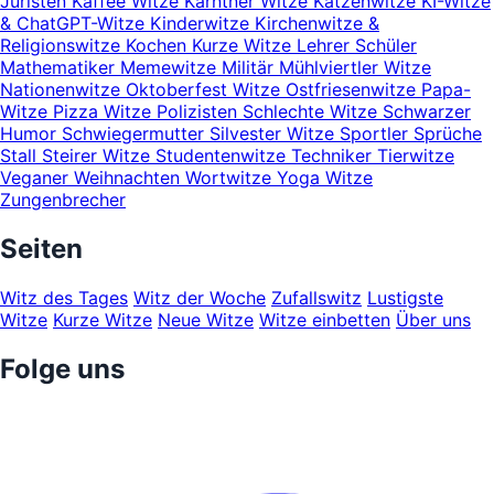
Juristen
Kaffee Witze
Kärntner Witze
Katzenwitze
KI-Witze
& ChatGPT-Witze
Kinderwitze
Kirchenwitze &
Religionswitze
Kochen
Kurze Witze
Lehrer Schüler
Mathematiker
Memewitze
Militär
Mühlviertler Witze
Nationenwitze
Oktoberfest Witze
Ostfriesenwitze
Papa-
Witze
Pizza Witze
Polizisten
Schlechte Witze
Schwarzer
Humor
Schwiegermutter
Silvester Witze
Sportler
Sprüche
Stall
Steirer Witze
Studentenwitze
Techniker
Tierwitze
Veganer
Weihnachten
Wortwitze
Yoga Witze
Zungenbrecher
Seiten
Witz des Tages
Witz der Woche
Zufallswitz
Lustigste
Witze
Kurze Witze
Neue Witze
Witze einbetten
Über uns
Folge uns