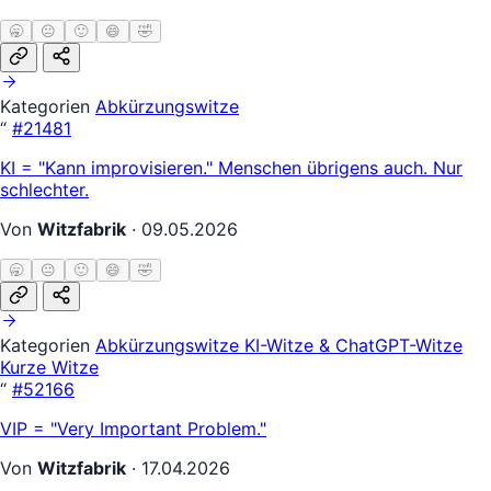
🥱
😐
🙂
😄
🤣
Kategorien
Abkürzungswitze
“
#21481
KI = "Kann improvisieren." Menschen übrigens auch. Nur
schlechter.
Von
Witzfabrik
·
09.05.2026
🥱
😐
🙂
😄
🤣
Kategorien
Abkürzungswitze
KI-Witze & ChatGPT-Witze
Kurze Witze
“
#52166
VIP = "Very Important Problem."
Von
Witzfabrik
·
17.04.2026