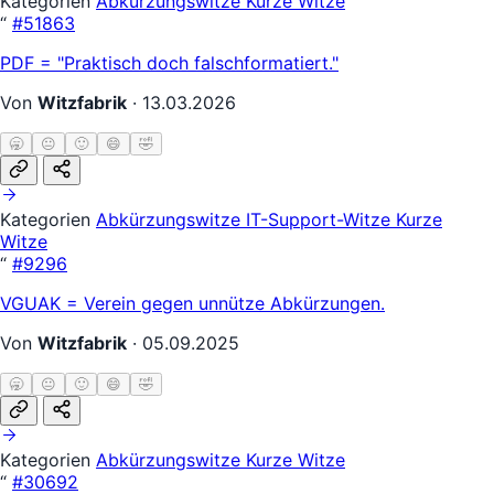
Kategorien
Abkürzungswitze
Kurze Witze
“
#51863
PDF = "Praktisch doch falschformatiert."
Von
Witzfabrik
·
13.03.2026
🥱
😐
🙂
😄
🤣
Kategorien
Abkürzungswitze
IT-Support-Witze
Kurze
Witze
“
#9296
VGUAK = Verein gegen unnütze Abkürzungen.
Von
Witzfabrik
·
05.09.2025
🥱
😐
🙂
😄
🤣
Kategorien
Abkürzungswitze
Kurze Witze
“
#30692