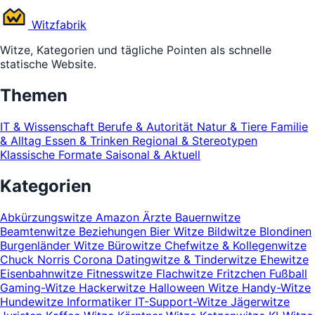
Witz
fabrik
Witze, Kategorien und tägliche Pointen als schnelle
statische Website.
Themen
IT & Wissenschaft
Berufe & Autorität
Natur & Tiere
Familie
& Alltag
Essen & Trinken
Regional & Stereotypen
Klassische Formate
Saisonal & Aktuell
Kategorien
Abkürzungswitze
Amazon
Ärzte
Bauernwitze
Beamtenwitze
Beziehungen
Bier Witze
Bildwitze
Blondinen
Burgenländer Witze
Bürowitze
Chefwitze & Kollegenwitze
Chuck Norris
Corona
Datingwitze & Tinderwitze
Ehewitze
Eisenbahnwitze
Fitnesswitze
Flachwitze
Fritzchen
Fußball
Gaming-Witze
Hackerwitze
Halloween Witze
Handy-Witze
Hundewitze
Informatiker
IT-Support-Witze
Jägerwitze