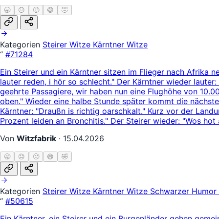
🥱
😐
🙂
😄
🤣
Kategorien
Steirer Witze
Kärntner Witze
“
#71284
Ein Steirer und ein Kärntner sitzen im Flieger nach Afrika n
lauter reden, i hör so schlecht." Der Kärntner wieder lauter
geehrte Passagiere, wir haben nun eine Flughöhe von 10.000
oben." Wieder eine halbe Stunde später kommt die nächste 
Kärntner: "Draußn is richtig oarschkalt." Kurz vor der La
Prozent leiden an Bronchitis." Der Steirer wieder: "Wos hot
Von
Witzfabrik
·
15.04.2026
🥱
😐
🙂
😄
🤣
Kategorien
Steirer Witze
Kärntner Witze
Schwarzer Humor
“
#50615
Ein Kärntner, ein Steirer und ein Burgenländer gehen geme