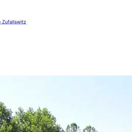
e
Zufallswitz