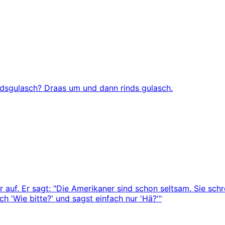
dsgulasch? Draas um und dann rinds gulasch.
r auf. Er sagt: "Die Amerikaner sind schon seltsam. Sie schr
ch 'Wie bitte?' und sagst einfach nur 'Hä?'"