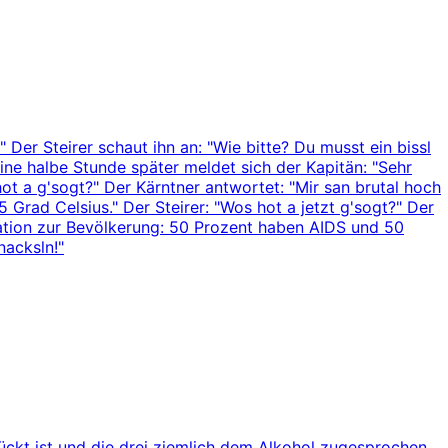
" Der Steirer schaut ihn an: "Wie bitte? Du musst ein bissl
 Eine halbe Stunde später meldet sich der Kapitän: "Sehr
ot a g'sogt?" Der Kärntner antwortet: "Mir san brutal hoch
rad Celsius." Der Steirer: "Wos hot a jetzt g'sogt?" Der
rmation zur Bevölkerung: 50 Prozent haben AIDS und 50
nacksln!"
ückt ist und die drei ziemlich dem Alkohol zugesprochen