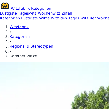
Witz
fabrik
Kategorien
Lustigste
Tageswitz
Wochenwitz
Zufall
Kategorien
Lustigste Witze
Witz des Tages
Witz der Woch
Witzfabrik
›
Kategorien
›
Regional & Stereotypen
›
Kärntner Witze