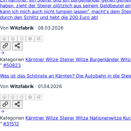
haben, zieht der Steirer plötzlich aus seinem Geldbeutel e
kann ich mich auch nicht lumpen lassen", macht's dem Steir
durch den Schlitz und hebt die 200 Euro ab!
Von
Witzfabrik
·
08.03.2026
🥱
😐
🙂
😄
🤣
Kategorien
Kärntner Witze
Steirer Witze
Burgenländer Wit
“
#50823
Was ist das Schönste an Kärnten? Die Autobahn in die Stei
Von
Witzfabrik
·
01.04.2026
🥱
😐
🙂
😄
🤣
Kategorien
Kärntner Witze
Steirer Witze
Nationenwitze
Kur
“
#31512