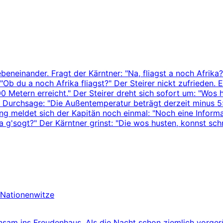
ebeneinander. Fragt der Kärntner: "Na, fliagst a noch Afrika?
: "Ob du a noch Afrika fliagst?" Der Steirer nickt zufrieden.
 Metern erreicht." Der Steirer dreht sich sofort um: "Wos h
Durchsage: "Die Außentemperatur beträgt derzeit minus 55 G
ndung meldet sich der Kapitän noch einmal: "Noch eine Info
 a g'sogt?" Der Kärntner grinst: "Die wos husten, konnst sch
Nationenwitze
insam ins Freudenhaus. Als die Nacht schon ziemlich vorger