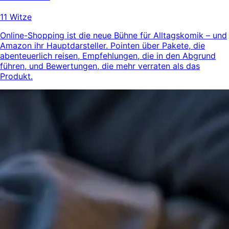
11 Witze
Online-Shopping ist die neue Bühne für Alltagskomik – und
Amazon ihr Hauptdarsteller. Pointen über Pakete, die
abenteuerlich reisen, Empfehlungen, die in den Abgrund
führen, und Bewertungen, die mehr verraten als das
Produkt.