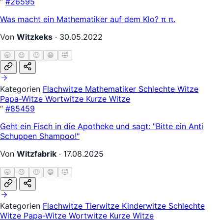
“
#26595
Was macht ein Mathematiker auf dem Klo? π π.
Von
Witzkeks
·
30.05.2022
🥱
😐
🙂
😄
🤣
Kategorien
Flachwitze
Mathematiker
Schlechte Witze
Papa-Witze
Wortwitze
Kurze Witze
“
#85459
Geht ein Fisch in die Apotheke und sagt: "Bitte ein Anti
Schuppen Shampoo!"
Von
Witzfabrik
·
17.08.2025
🥱
😐
🙂
😄
🤣
Kategorien
Flachwitze
Tierwitze
Kinderwitze
Schlechte
Witze
Papa-Witze
Wortwitze
Kurze Witze