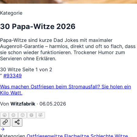
Kategorie
30 Papa-Witze 2026
Papa-Witze sind kurze Dad Jokes mit maximaler
Augenroll-Garantie – harmlos, direkt und oft so flach, dass
sie schon wieder funktionieren. Trockener Humor zum
Servieren ohne Erklären.
30 Witze
Seite 1 von 2
“
#93349
Was machen Ostfriesen beim Stromausfall? Sie holen ein
Kilo Watt.
Von
Witzfabrik
·
06.05.2026
🥱
😐
🙂
😄
🤣
Kategorien
Ostfriesenwitze
Flachwitze
Schlechte Witze