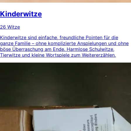
Kinderwitze
26 Witze
Kinderwitze sind einfache, freundliche Pointen für die
ganze Familie – ohne komplizierte Anspielungen und ohne
böse Überraschung am Ende. Harmlose Schulwitze,
Tierwitze und kleine Wortspiele zum Weitererzählen.