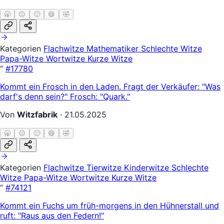
🥱
😐
🙂
😄
🤣
Kategorien
Flachwitze
Mathematiker
Schlechte Witze
Papa-Witze
Wortwitze
Kurze Witze
“
#17780
Kommt ein Frosch in den Laden. Fragt der Verkäufer: "Was
darf's denn sein?" Frosch: "Quark."
Von
Witzfabrik
·
21.05.2025
🥱
😐
🙂
😄
🤣
Kategorien
Flachwitze
Tierwitze
Kinderwitze
Schlechte
Witze
Papa-Witze
Wortwitze
Kurze Witze
“
#74121
Kommt ein Fuchs um früh-morgens in den Hühnerstall und
ruft: "Raus aus den Federn!"