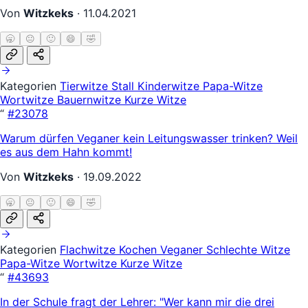
Von
Witzkeks
·
11.04.2021
🥱
😐
🙂
😄
🤣
Kategorien
Tierwitze
Stall
Kinderwitze
Papa-Witze
Wortwitze
Bauernwitze
Kurze Witze
“
#23078
Warum dürfen Veganer kein Leitungswasser trinken? Weil
es aus dem Hahn kommt!
Von
Witzkeks
·
19.09.2022
🥱
😐
🙂
😄
🤣
Kategorien
Flachwitze
Kochen
Veganer
Schlechte Witze
Papa-Witze
Wortwitze
Kurze Witze
“
#43693
In der Schule fragt der Lehrer: "Wer kann mir die drei