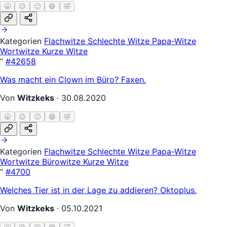
🥱
😐
🙂
😄
🤣
Kategorien
Flachwitze
Schlechte Witze
Papa-Witze
Wortwitze
Kurze Witze
“
#42658
Was macht ein Clown im Büro? Faxen.
Von
Witzkeks
·
30.08.2020
🥱
😐
🙂
😄
🤣
Kategorien
Flachwitze
Schlechte Witze
Papa-Witze
Wortwitze
Bürowitze
Kurze Witze
“
#4700
Welches Tier ist in der Lage zu addieren? Oktoplus.
Von
Witzkeks
·
05.10.2021