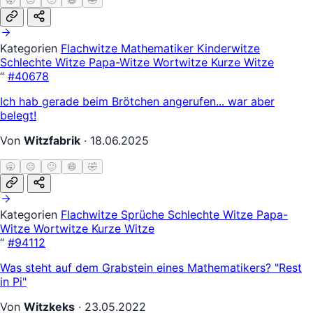
🥱
😐
🙂
😄
🤣
Kategorien
Flachwitze
Mathematiker
Kinderwitze
Schlechte Witze
Papa-Witze
Wortwitze
Kurze Witze
“
#40678
Ich hab gerade beim Brötchen angerufen... war aber
belegt!
Von
Witzfabrik
·
18.06.2025
🥱
😐
🙂
😄
🤣
Kategorien
Flachwitze
Sprüche
Schlechte Witze
Papa-
Witze
Wortwitze
Kurze Witze
“
#94112
Was steht auf dem Grabstein eines Mathematikers? "Rest
in Pi"
Von
Witzkeks
·
23.05.2022