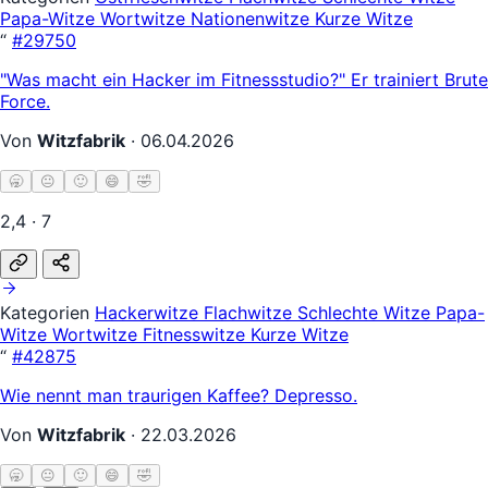
Papa-Witze
Wortwitze
Nationenwitze
Kurze Witze
“
#29750
"Was macht ein Hacker im Fitnessstudio?" Er trainiert Brute
Force.
Von
Witzfabrik
·
06.04.2026
🥱
😐
🙂
😄
🤣
2,4 · 7
Kategorien
Hackerwitze
Flachwitze
Schlechte Witze
Papa-
Witze
Wortwitze
Fitnesswitze
Kurze Witze
“
#42875
Wie nennt man traurigen Kaffee? Depresso.
Von
Witzfabrik
·
22.03.2026
🥱
😐
🙂
😄
🤣