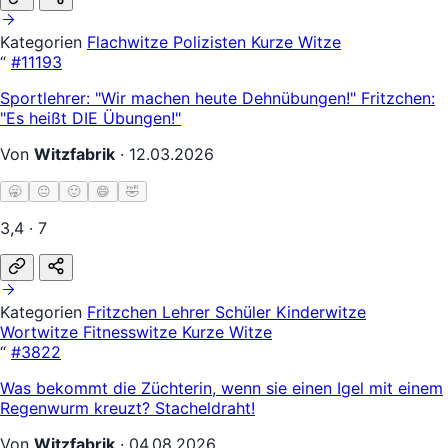
Kategorien
Flachwitze
Polizisten
Kurze Witze
“
#11193
Sportlehrer: "Wir machen heute Dehnübungen!" Fritzchen:
"Es heißt DIE Übungen!"
Von
Witzfabrik
·
12.03.2026
🥱
😐
🙂
😄
🤣
3,4 · 7
Kategorien
Fritzchen
Lehrer Schüler
Kinderwitze
Wortwitze
Fitnesswitze
Kurze Witze
“
#3822
Was bekommt die Züchterin, wenn sie einen Igel mit einem
Regenwurm kreuzt? Stacheldraht!
Von
Witzfabrik
·
04.08.2026