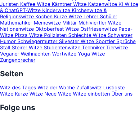
Juristen
Kaffee Witze
Kärntner Witze
Katzenwitze
KI-Witze
& ChatGPT-Witze
Kinderwitze
Kirchenwitze &
Religionswitze
Kochen
Kurze Witze
Lehrer Schüler
Mathematiker
Memewitze
Militär
Mühlviertler Witze
Nationenwitze
Oktoberfest Witze
Ostfriesenwitze
Papa-
Witze
Pizza Witze
Polizisten
Schlechte Witze
Schwarzer
Humor
Schwiegermutter
Silvester Witze
Sportler
Sprüche
Stall
Steirer Witze
Studentenwitze
Techniker
Tierwitze
Veganer
Weihnachten
Wortwitze
Yoga Witze
Zungenbrecher
Seiten
Witz des Tages
Witz der Woche
Zufallswitz
Lustigste
Witze
Kurze Witze
Neue Witze
Witze einbetten
Über uns
Folge uns