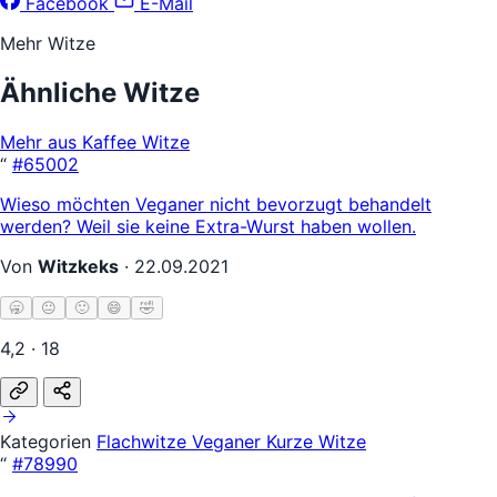
Facebook
E-Mail
Mehr Witze
Ähnliche Witze
Mehr aus Kaffee Witze
“
#65002
Wieso möchten Veganer nicht bevorzugt behandelt
werden? Weil sie keine Extra-Wurst haben wollen.
Von
Witzkeks
·
22.09.2021
🥱
😐
🙂
😄
🤣
4,2 · 18
Kategorien
Flachwitze
Veganer
Kurze Witze
“
#78990