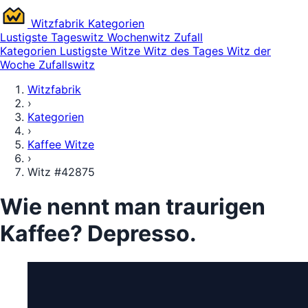
Witz
fabrik
Kategorien
Lustigste
Tageswitz
Wochenwitz
Zufall
Kategorien
Lustigste Witze
Witz des Tages
Witz der
Woche
Zufallswitz
Witzfabrik
›
Kategorien
›
Kaffee Witze
›
Witz #42875
Wie nennt man traurigen
Kaffee? Depresso.