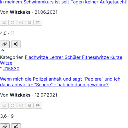
In meinem Schwimmkurs ist seit Tagen keiner Aufgetaucht!
Von
Witzkeks
·
21.06.2021
🥱
😐
🙂
😄
🤣
4,0 · 11
Kategorien
Flachwitze
Lehrer Schüler
Fitnesswitze
Kurze
Witze
“
#15830
Wenn mich die Polizei anhält und sagt "Papiere" und ich
dann antworte: "Schere" - hab ich dann gewonne?
Von
Witzkeks
·
12.07.2021
🥱
😐
🙂
😄
🤣
3,6 · 9