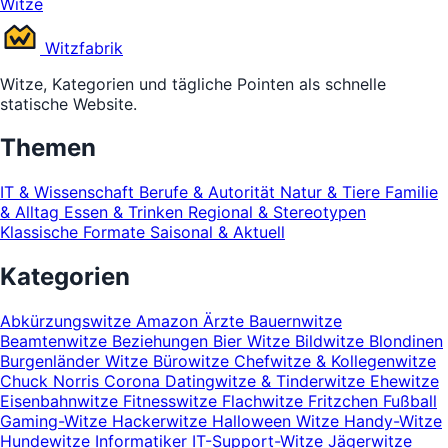
Witze
Witz
fabrik
Witze, Kategorien und tägliche Pointen als schnelle
statische Website.
Themen
IT & Wissenschaft
Berufe & Autorität
Natur & Tiere
Familie
& Alltag
Essen & Trinken
Regional & Stereotypen
Klassische Formate
Saisonal & Aktuell
Kategorien
Abkürzungswitze
Amazon
Ärzte
Bauernwitze
Beamtenwitze
Beziehungen
Bier Witze
Bildwitze
Blondinen
Burgenländer Witze
Bürowitze
Chefwitze & Kollegenwitze
Chuck Norris
Corona
Datingwitze & Tinderwitze
Ehewitze
Eisenbahnwitze
Fitnesswitze
Flachwitze
Fritzchen
Fußball
Gaming-Witze
Hackerwitze
Halloween Witze
Handy-Witze
Hundewitze
Informatiker
IT-Support-Witze
Jägerwitze