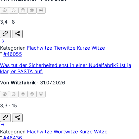
🥱
😐
🙂
😄
🤣
3,4 · 8
Kategorien
Flachwitze
Tierwitze
Kurze Witze
“
#46055
Was tut der Sicherheitsdienst in einer Nudelfabrik? Ist ja
klar, er PASTA auf.
Von
Witzfabrik
·
31.07.2026
🥱
😐
🙂
😄
🤣
3,3 · 15
Kategorien
Flachwitze
Wortwitze
Kurze Witze
“
#46436