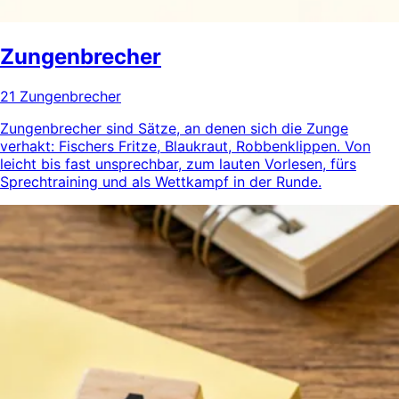
Zungenbrecher
21 Zungenbrecher
Zungenbrecher sind Sätze, an denen sich die Zunge
verhakt: Fischers Fritze, Blaukraut, Robbenklippen. Von
leicht bis fast unsprechbar, zum lauten Vorlesen, fürs
Sprechtraining und als Wettkampf in der Runde.