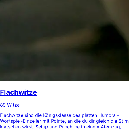
Flachwitze
89 Witze
Flachwitze sind die Königsklasse des platten Humors –
Wortspiel-Einzeiler mit Pointe, an die du dir gleich die Stirn
klatschen wirst. Setup und Punchline in einem Atemzug,