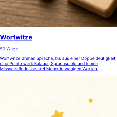
Wortwitze
50 Witze
Wortwitze drehen Sprache, bis aus einer Doppeldeutigkeit
eine Pointe wird: Kalauer, Sprachspiele und kleine
Missverständnisse, treffsicher in wenigen Worten.