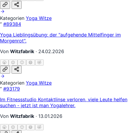
Kategorien
Yoga Witze
“
#89384
Yoga Lieblingsübung: der "aufgehende Mittelfinger im
Morgenrot".
Von
Witzfabrik
·
24.02.2026
🥱
😐
🙂
😄
🤣
Kategorien
Yoga Witze
“
#93179
Im Fitnessstudio Kontaktlinse verloren, viele Leute helfen
suchen - jetzt ist man Yogalehrer.
Von
Witzfabrik
·
13.01.2026
🥱
😐
🙂
😄
🤣