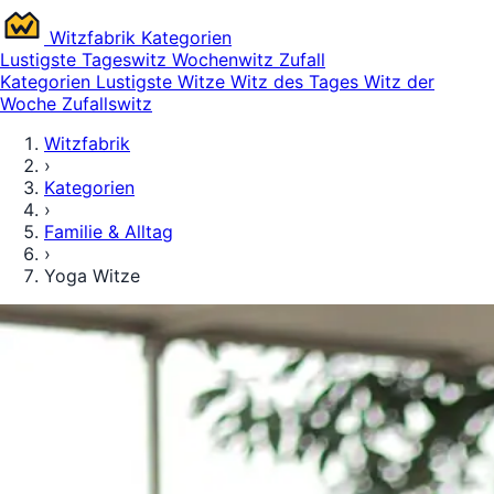
Witz
fabrik
Kategorien
Lustigste
Tageswitz
Wochenwitz
Zufall
Kategorien
Lustigste Witze
Witz des Tages
Witz der
Woche
Zufallswitz
Witzfabrik
›
Kategorien
›
Familie & Alltag
›
Yoga Witze