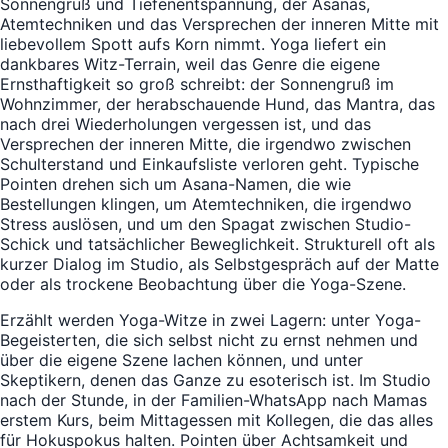
Sonnengruß und Tiefenentspannung, der Asanas,
Atemtechniken und das Versprechen der inneren Mitte mit
liebevollem Spott aufs Korn nimmt. Yoga liefert ein
dankbares Witz-Terrain, weil das Genre die eigene
Ernsthaftigkeit so groß schreibt: der Sonnengruß im
Wohnzimmer, der herabschauende Hund, das Mantra, das
nach drei Wiederholungen vergessen ist, und das
Versprechen der inneren Mitte, die irgendwo zwischen
Schulterstand und Einkaufsliste verloren geht. Typische
Pointen drehen sich um Asana-Namen, die wie
Bestellungen klingen, um Atemtechniken, die irgendwo
Stress auslösen, und um den Spagat zwischen Studio-
Schick und tatsächlicher Beweglichkeit. Strukturell oft als
kurzer Dialog im Studio, als Selbstgespräch auf der Matte
oder als trockene Beobachtung über die Yoga-Szene.
Erzählt werden Yoga-Witze in zwei Lagern: unter Yoga-
Begeisterten, die sich selbst nicht zu ernst nehmen und
über die eigene Szene lachen können, und unter
Skeptikern, denen das Ganze zu esoterisch ist. Im Studio
nach der Stunde, in der Familien-WhatsApp nach Mamas
erstem Kurs, beim Mittagessen mit Kollegen, die das alles
für Hokuspokus halten. Pointen über Achtsamkeit und