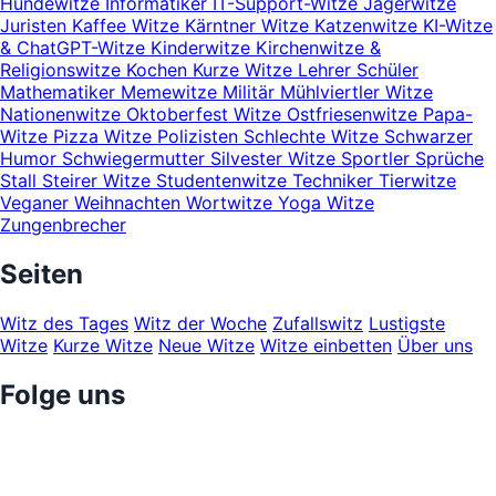
Hundewitze
Informatiker
IT-Support-Witze
Jägerwitze
Juristen
Kaffee Witze
Kärntner Witze
Katzenwitze
KI-Witze
& ChatGPT-Witze
Kinderwitze
Kirchenwitze &
Religionswitze
Kochen
Kurze Witze
Lehrer Schüler
Mathematiker
Memewitze
Militär
Mühlviertler Witze
Nationenwitze
Oktoberfest Witze
Ostfriesenwitze
Papa-
Witze
Pizza Witze
Polizisten
Schlechte Witze
Schwarzer
Humor
Schwiegermutter
Silvester Witze
Sportler
Sprüche
Stall
Steirer Witze
Studentenwitze
Techniker
Tierwitze
Veganer
Weihnachten
Wortwitze
Yoga Witze
Zungenbrecher
Seiten
Witz des Tages
Witz der Woche
Zufallswitz
Lustigste
Witze
Kurze Witze
Neue Witze
Witze einbetten
Über uns
Folge uns