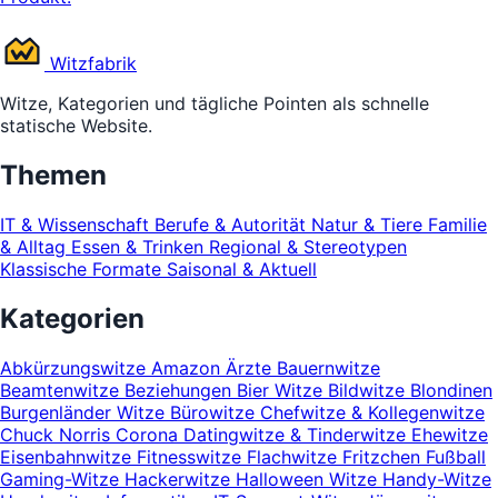
Witz
fabrik
Witze, Kategorien und tägliche Pointen als schnelle
statische Website.
Themen
IT & Wissenschaft
Berufe & Autorität
Natur & Tiere
Familie
& Alltag
Essen & Trinken
Regional & Stereotypen
Klassische Formate
Saisonal & Aktuell
Kategorien
Abkürzungswitze
Amazon
Ärzte
Bauernwitze
Beamtenwitze
Beziehungen
Bier Witze
Bildwitze
Blondinen
Burgenländer Witze
Bürowitze
Chefwitze & Kollegenwitze
Chuck Norris
Corona
Datingwitze & Tinderwitze
Ehewitze
Eisenbahnwitze
Fitnesswitze
Flachwitze
Fritzchen
Fußball
Gaming-Witze
Hackerwitze
Halloween Witze
Handy-Witze