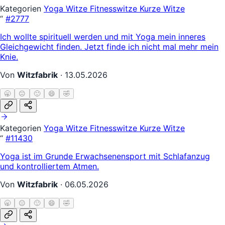
Kategorien
Yoga Witze
Fitnesswitze
Kurze Witze
“
#2777
Ich wollte spirituell werden und mit Yoga mein inneres
Gleichgewicht finden. Jetzt finde ich nicht mal mehr mein
Knie.
Von
Witzfabrik
·
13.05.2026
🥱
😐
🙂
😄
🤣
Kategorien
Yoga Witze
Fitnesswitze
Kurze Witze
“
#11430
Yoga ist im Grunde Erwachsenensport mit Schlafanzug
und kontrolliertem Atmen.
Von
Witzfabrik
·
06.05.2026
🥱
😐
🙂
😄
🤣