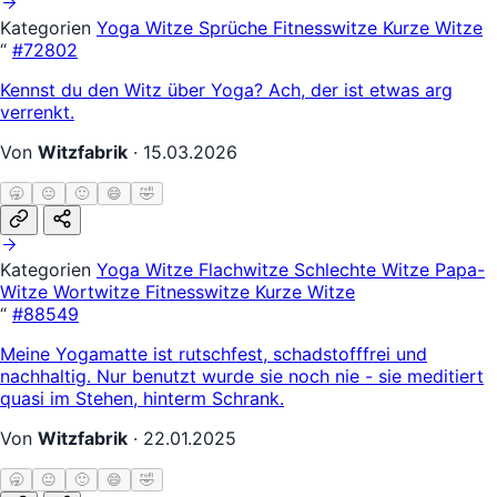
Kategorien
Yoga Witze
Sprüche
Fitnesswitze
Kurze Witze
“
#72802
Kennst du den Witz über Yoga? Ach, der ist etwas arg
verrenkt.
Von
Witzfabrik
·
15.03.2026
🥱
😐
🙂
😄
🤣
Kategorien
Yoga Witze
Flachwitze
Schlechte Witze
Papa-
Witze
Wortwitze
Fitnesswitze
Kurze Witze
“
#88549
Meine Yogamatte ist rutschfest, schadstofffrei und
nachhaltig. Nur benutzt wurde sie noch nie - sie meditiert
quasi im Stehen, hinterm Schrank.
Von
Witzfabrik
·
22.01.2025
🥱
😐
🙂
😄
🤣