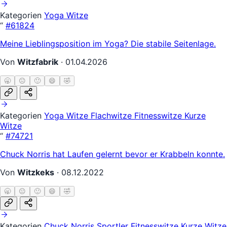
Kategorien
Yoga Witze
“
#61824
Meine Lieblingsposition im Yoga? Die stabile Seitenlage.
Von
Witzfabrik
·
01.04.2026
🥱
😐
🙂
😄
🤣
Kategorien
Yoga Witze
Flachwitze
Fitnesswitze
Kurze
Witze
“
#74721
Chuck Norris hat Laufen gelernt bevor er Krabbeln konnte.
Von
Witzkeks
·
08.12.2022
🥱
😐
🙂
😄
🤣
Kategorien
Chuck Norris
Sportler
Fitnesswitze
Kurze Witze