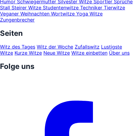
Humor
Schwiegermutter
Silvester Witze
Sportler
Sprüche
Stall
Steirer Witze
Studentenwitze
Techniker
Tierwitze
Veganer
Weihnachten
Wortwitze
Yoga Witze
Zungenbrecher
Seiten
Witz des Tages
Witz der Woche
Zufallswitz
Lustigste
Witze
Kurze Witze
Neue Witze
Witze einbetten
Über uns
Folge uns