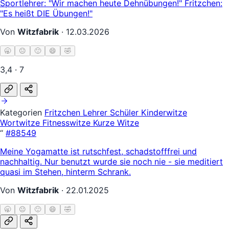
Sportlehrer: "Wir machen heute Dehnübungen!" Fritzchen:
"Es heißt DIE Übungen!"
Von
Witzfabrik
·
12.03.2026
🥱
😐
🙂
😄
🤣
3,4 · 7
Kategorien
Fritzchen
Lehrer Schüler
Kinderwitze
Wortwitze
Fitnesswitze
Kurze Witze
“
#88549
Meine Yogamatte ist rutschfest, schadstofffrei und
nachhaltig. Nur benutzt wurde sie noch nie - sie meditiert
quasi im Stehen, hinterm Schrank.
Von
Witzfabrik
·
22.01.2025
🥱
😐
🙂
😄
🤣