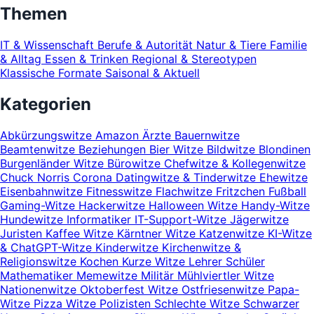
Themen
IT & Wissenschaft
Berufe & Autorität
Natur & Tiere
Familie
& Alltag
Essen & Trinken
Regional & Stereotypen
Klassische Formate
Saisonal & Aktuell
Kategorien
Abkürzungswitze
Amazon
Ärzte
Bauernwitze
Beamtenwitze
Beziehungen
Bier Witze
Bildwitze
Blondinen
Burgenländer Witze
Bürowitze
Chefwitze & Kollegenwitze
Chuck Norris
Corona
Datingwitze & Tinderwitze
Ehewitze
Eisenbahnwitze
Fitnesswitze
Flachwitze
Fritzchen
Fußball
Gaming-Witze
Hackerwitze
Halloween Witze
Handy-Witze
Hundewitze
Informatiker
IT-Support-Witze
Jägerwitze
Juristen
Kaffee Witze
Kärntner Witze
Katzenwitze
KI-Witze
& ChatGPT-Witze
Kinderwitze
Kirchenwitze &
Religionswitze
Kochen
Kurze Witze
Lehrer Schüler
Mathematiker
Memewitze
Militär
Mühlviertler Witze
Nationenwitze
Oktoberfest Witze
Ostfriesenwitze
Papa-
Witze
Pizza Witze
Polizisten
Schlechte Witze
Schwarzer