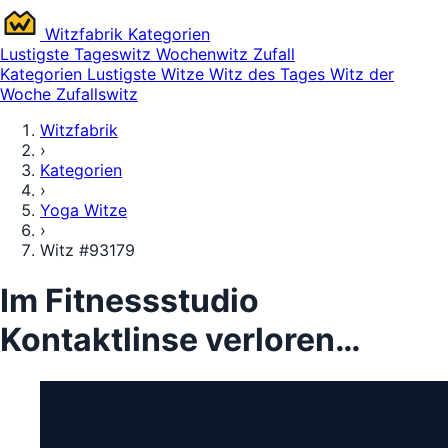
Witz
fabrik
Kategorien
Lustigste
Tageswitz
Wochenwitz
Zufall
Kategorien
Lustigste Witze
Witz des Tages
Witz der
Woche
Zufallswitz
Witzfabrik
›
Kategorien
›
Yoga Witze
›
Witz #93179
Im Fitnessstudio
Kontaktlinse verloren…