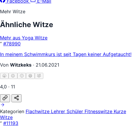
Facebook
E-Mail
Mehr Witze
Ähnliche Witze
Mehr aus Yoga Witze
“
#78990
In meinem Schwimmkurs ist seit Tagen keiner Aufgetaucht!
Von
Witzkeks
·
21.06.2021
🥱
😐
🙂
😄
🤣
4,0 · 11
Kategorien
Flachwitze
Lehrer Schüler
Fitnesswitze
Kurze
Witze
“
#11193