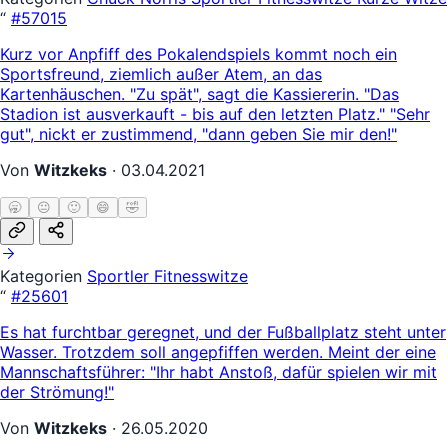
“
#57015
Kurz vor Anpfiff des Pokalendspiels kommt noch ein
Sportsfreund, ziemlich außer Atem, an das
Kartenhäuschen. "Zu spät", sagt die Kassiererin. "Das
Stadion ist ausverkauft - bis auf den letzten Platz." "Sehr
gut", nickt er zustimmend, "dann geben Sie mir den!"
Von
Witzkeks
·
03.04.2021
🥱
😐
🙂
😄
🤣
Kategorien
Sportler
Fitnesswitze
“
#25601
Es hat furchtbar geregnet, und der Fußballplatz steht unter
Wasser. Trotzdem soll angepfiffen werden. Meint der eine
Mannschaftsführer: "Ihr habt Anstoß, dafür spielen wir mit
der Strömung!"
Von
Witzkeks
·
26.05.2020