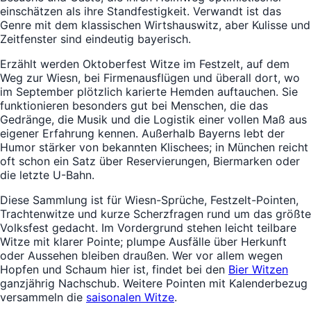
einschätzen als ihre Standfestigkeit. Verwandt ist das
Genre mit dem klassischen Wirtshauswitz, aber Kulisse und
Zeitfenster sind eindeutig bayerisch.
Erzählt werden Oktoberfest Witze im Festzelt, auf dem
Weg zur Wiesn, bei Firmenausflügen und überall dort, wo
im September plötzlich karierte Hemden auftauchen. Sie
funktionieren besonders gut bei Menschen, die das
Gedränge, die Musik und die Logistik einer vollen Maß aus
eigener Erfahrung kennen. Außerhalb Bayerns lebt der
Humor stärker von bekannten Klischees; in München reicht
oft schon ein Satz über Reservierungen, Biermarken oder
die letzte U-Bahn.
Diese Sammlung ist für Wiesn-Sprüche, Festzelt-Pointen,
Trachtenwitze und kurze Scherzfragen rund um das größte
Volksfest gedacht. Im Vordergrund stehen leicht teilbare
Witze mit klarer Pointe; plumpe Ausfälle über Herkunft
oder Aussehen bleiben draußen. Wer vor allem wegen
Hopfen und Schaum hier ist, findet bei den
Bier Witzen
ganzjährig Nachschub. Weitere Pointen mit Kalenderbezug
versammeln die
saisonalen Witze
.