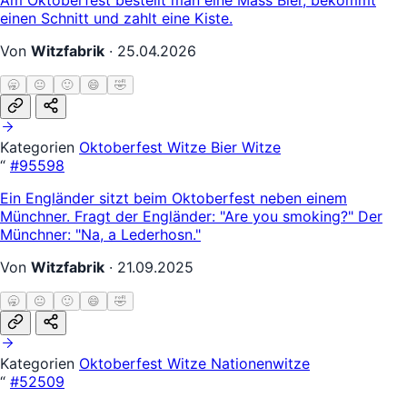
einen Schnitt und zahlt eine Kiste.
Von
Witzfabrik
·
25.04.2026
🥱
😐
🙂
😄
🤣
Kategorien
Oktoberfest Witze
Bier Witze
“
#95598
Ein Engländer sitzt beim Oktoberfest neben einem
Münchner. Fragt der Engländer: "Are you smoking?" Der
Münchner: "Na, a Lederhosn."
Von
Witzfabrik
·
21.09.2025
🥱
😐
🙂
😄
🤣
Kategorien
Oktoberfest Witze
Nationenwitze
“
#52509