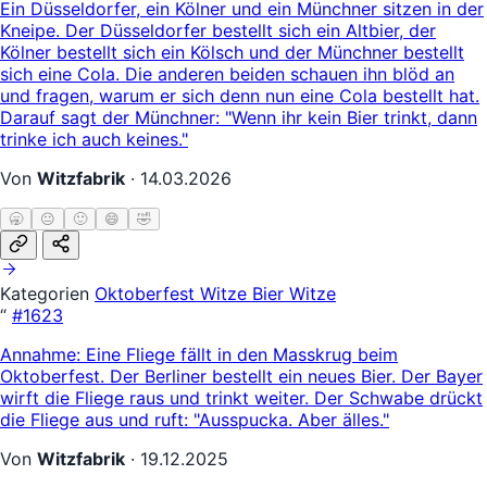
Ein Düsseldorfer, ein Kölner und ein Münchner sitzen in der
Kneipe. Der Düsseldorfer bestellt sich ein Altbier, der
Kölner bestellt sich ein Kölsch und der Münchner bestellt
sich eine Cola. Die anderen beiden schauen ihn blöd an
und fragen, warum er sich denn nun eine Cola bestellt hat.
Darauf sagt der Münchner: "Wenn ihr kein Bier trinkt, dann
trinke ich auch keines."
Von
Witzfabrik
·
14.03.2026
🥱
😐
🙂
😄
🤣
Kategorien
Oktoberfest Witze
Bier Witze
“
#1623
Annahme: Eine Fliege fällt in den Masskrug beim
Oktoberfest. Der Berliner bestellt ein neues Bier. Der Bayer
wirft die Fliege raus und trinkt weiter. Der Schwabe drückt
die Fliege aus und ruft: "Ausspucka. Aber älles."
Von
Witzfabrik
·
19.12.2025