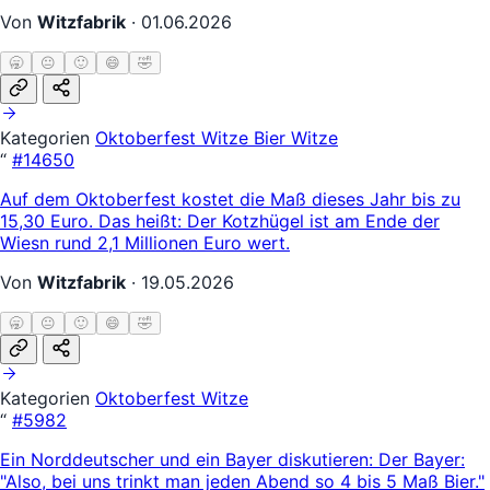
Von
Witzfabrik
·
01.06.2026
🥱
😐
🙂
😄
🤣
Kategorien
Oktoberfest Witze
Bier Witze
“
#14650
Auf dem Oktoberfest kostet die Maß dieses Jahr bis zu
15,30 Euro. Das heißt: Der Kotzhügel ist am Ende der
Wiesn rund 2,1 Millionen Euro wert.
Von
Witzfabrik
·
19.05.2026
🥱
😐
🙂
😄
🤣
Kategorien
Oktoberfest Witze
“
#5982
Ein Norddeutscher und ein Bayer diskutieren: Der Bayer:
"Also, bei uns trinkt man jeden Abend so 4 bis 5 Maß Bier."