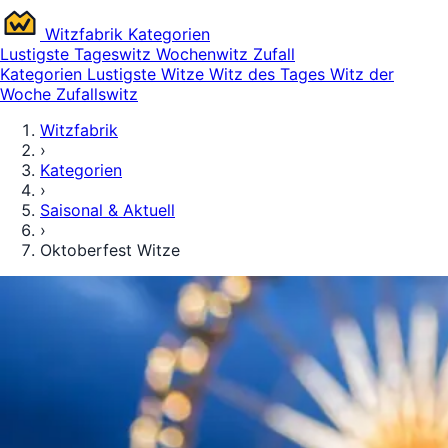
Witz
fabrik
Kategorien
Lustigste
Tageswitz
Wochenwitz
Zufall
Kategorien
Lustigste Witze
Witz des Tages
Witz der
Woche
Zufallswitz
Witzfabrik
›
Kategorien
›
Saisonal & Aktuell
›
Oktoberfest Witze