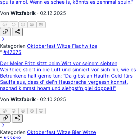
spuits amol. Wenn es schee is, könnts es zehnmal spuin."
Von
Witzfabrik
·
02.12.2025
🥱
😐
🙂
😄
🤣
Kategorien
Oktoberfest Witze
Flachwitze
“
#47675
Der Meier Fritz sitzt beim Wirt vor seinem siebten
Weißbier, stiert in die Luft und sinniert vor sich hin, wie es
Betrunkene halt gerne tun: "Da gibst an Hauffn Geld fürs
Sauffa aus, dass d' dei'n Hausdracha vergessn konnst,
nachad kimmst hoam und siehgst'n glei doppelt!"
Von
Witzfabrik
·
02.10.2025
🥱
😐
🙂
😄
🤣
Kategorien
Oktoberfest Witze
Bier Witze
“
#32818