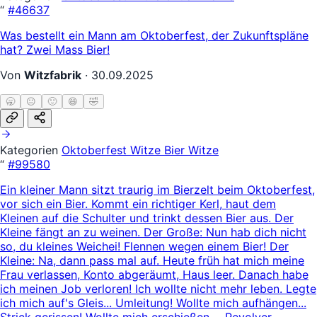
“
#46637
Was bestellt ein Mann am Oktoberfest, der Zukunftspläne
hat? Zwei Mass Bier!
Von
Witzfabrik
·
30.09.2025
🥱
😐
🙂
😄
🤣
Kategorien
Oktoberfest Witze
Bier Witze
“
#99580
Ein kleiner Mann sitzt traurig im Bierzelt beim Oktoberfest,
vor sich ein Bier. Kommt ein richtiger Kerl, haut dem
Kleinen auf die Schulter und trinkt dessen Bier aus. Der
Kleine fängt an zu weinen. Der Große: Nun hab dich nicht
so, du kleines Weichei! Flennen wegen einem Bier! Der
Kleine: Na, dann pass mal auf. Heute früh hat mich meine
Frau verlassen, Konto abgeräumt, Haus leer. Danach habe
ich meinen Job verloren! Ich wollte nicht mehr leben. Legte
ich mich auf's Gleis... Umleitung! Wollte mich aufhängen...
Strick gerissen! Wollte mich erschießen ... Revolver