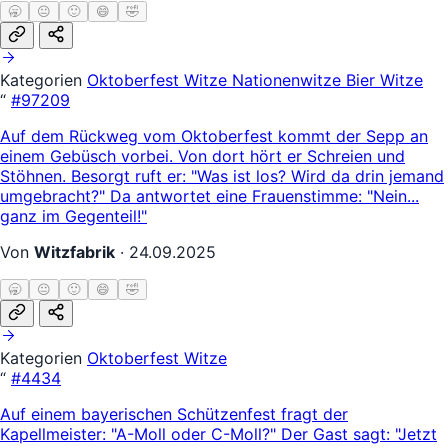
🥱
😐
🙂
😄
🤣
Kategorien
Oktoberfest Witze
Nationenwitze
Bier Witze
“
#97209
Auf dem Rückweg vom Oktoberfest kommt der Sepp an
einem Gebüsch vorbei. Von dort hört er Schreien und
Stöhnen. Besorgt ruft er: "Was ist los? Wird da drin jemand
umgebracht?" Da antwortet eine Frauenstimme: "Nein...
ganz im Gegenteil!"
Von
Witzfabrik
·
24.09.2025
🥱
😐
🙂
😄
🤣
Kategorien
Oktoberfest Witze
“
#4434
Auf einem bayerischen Schützenfest fragt der
Kapellmeister: "A-Moll oder C-Moll?" Der Gast sagt: "Jetzt