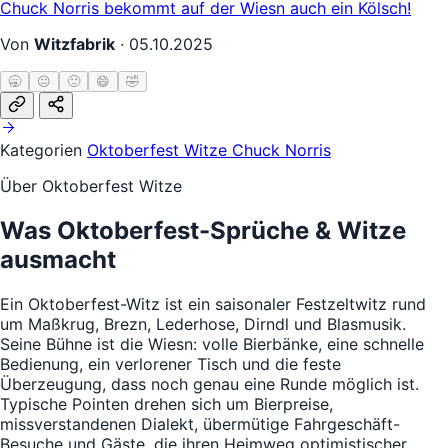
Chuck Norris bekommt auf der Wiesn auch ein Kölsch!
Von
Witzfabrik
·
05.10.2025
🥱
😐
🙂
😄
🤣
Kategorien
Oktoberfest Witze
Chuck Norris
Über Oktoberfest Witze
Was Oktoberfest-Sprüche & Witze
ausmacht
Ein Oktoberfest-Witz ist ein saisonaler Festzeltwitz rund
um Maßkrug, Brezn, Lederhose, Dirndl und Blasmusik.
Seine Bühne ist die Wiesn: volle Bierbänke, eine schnelle
Bedienung, ein verlorener Tisch und die feste
Überzeugung, dass noch genau eine Runde möglich ist.
Typische Pointen drehen sich um Bierpreise,
missverstandenen Dialekt, übermütige Fahrgeschäft-
Besuche und Gäste, die ihren Heimweg optimistischer