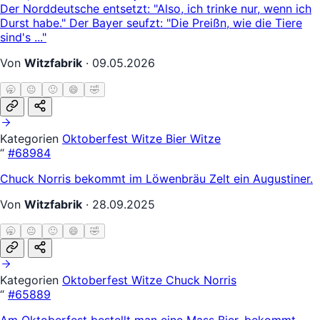
Der Norddeutsche entsetzt: "Also, ich trinke nur, wenn ich
Durst habe." Der Bayer seufzt: "Die Preißn, wie die Tiere
sind's ..."
Von
Witzfabrik
·
09.05.2026
🥱
😐
🙂
😄
🤣
Kategorien
Oktoberfest Witze
Bier Witze
“
#68984
Chuck Norris bekommt im Löwenbräu Zelt ein Augustiner.
Von
Witzfabrik
·
28.09.2025
🥱
😐
🙂
😄
🤣
Kategorien
Oktoberfest Witze
Chuck Norris
“
#65889
Am Oktoberfest bestellt man eine Mass Bier, bekommt