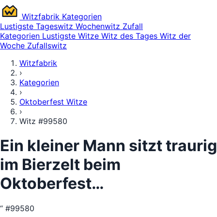
Witz
fabrik
Kategorien
Lustigste
Tageswitz
Wochenwitz
Zufall
Kategorien
Lustigste Witze
Witz des Tages
Witz der
Woche
Zufallswitz
Witzfabrik
›
Kategorien
›
Oktoberfest Witze
›
Witz #99580
Ein kleiner Mann sitzt traurig
im Bierzelt beim
Oktoberfest…
“
#99580