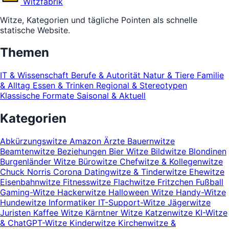
Witz
fabrik
Witze, Kategorien und tägliche Pointen als schnelle
statische Website.
Themen
IT & Wissenschaft
Berufe & Autorität
Natur & Tiere
Familie
& Alltag
Essen & Trinken
Regional & Stereotypen
Klassische Formate
Saisonal & Aktuell
Kategorien
Abkürzungswitze
Amazon
Ärzte
Bauernwitze
Beamtenwitze
Beziehungen
Bier Witze
Bildwitze
Blondinen
Burgenländer Witze
Bürowitze
Chefwitze & Kollegenwitze
Chuck Norris
Corona
Datingwitze & Tinderwitze
Ehewitze
Eisenbahnwitze
Fitnesswitze
Flachwitze
Fritzchen
Fußball
Gaming-Witze
Hackerwitze
Halloween Witze
Handy-Witze
Hundewitze
Informatiker
IT-Support-Witze
Jägerwitze
Juristen
Kaffee Witze
Kärntner Witze
Katzenwitze
KI-Witze
& ChatGPT-Witze
Kinderwitze
Kirchenwitze &