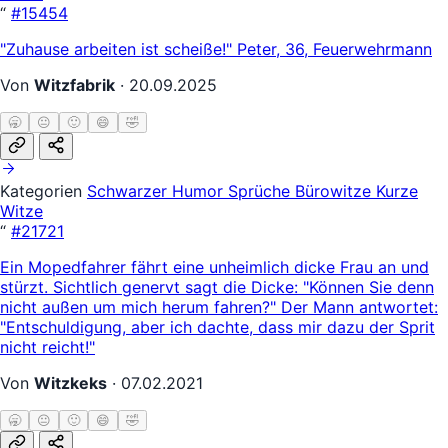
“
#15454
"Zuhause arbeiten ist scheiße!" Peter, 36, Feuerwehrmann
Von
Witzfabrik
·
20.09.2025
🥱
😐
🙂
😄
🤣
Kategorien
Schwarzer Humor
Sprüche
Bürowitze
Kurze
Witze
“
#21721
Ein Mopedfahrer fährt eine unheimlich dicke Frau an und
stürzt. Sichtlich genervt sagt die Dicke: "Können Sie denn
nicht außen um mich herum fahren?" Der Mann antwortet:
"Entschuldigung, aber ich dachte, dass mir dazu der Sprit
nicht reicht!"
Von
Witzkeks
·
07.02.2021
🥱
😐
🙂
😄
🤣