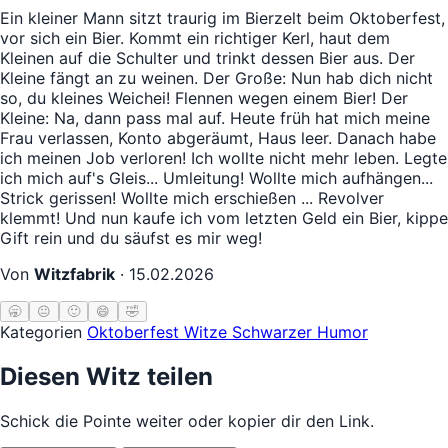
Ein kleiner Mann sitzt traurig im Bierzelt beim Oktoberfest,
vor sich ein Bier. Kommt ein richtiger Kerl, haut dem
Kleinen auf die Schulter und trinkt dessen Bier aus. Der
Kleine fängt an zu weinen. Der Große: Nun hab dich nicht
so, du kleines Weichei! Flennen wegen einem Bier! Der
Kleine: Na, dann pass mal auf. Heute früh hat mich meine
Frau verlassen, Konto abgeräumt, Haus leer. Danach habe
ich meinen Job verloren! Ich wollte nicht mehr leben. Legte
ich mich auf's Gleis... Umleitung! Wollte mich aufhängen...
Strick gerissen! Wollte mich erschießen ... Revolver
klemmt! Und nun kaufe ich vom letzten Geld ein Bier, kippe
Gift rein und du säufst es mir weg!
Von
Witzfabrik
·
15.02.2026
🥱
😐
🙂
😄
🤣
Kategorien
Oktoberfest Witze
Schwarzer Humor
Diesen Witz teilen
Schick die Pointe weiter oder kopier dir den Link.