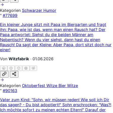
Kategorien
Schwarzer Humor
“
#77699
Ein kleiner Junge sitzt mit Papa im Biergarten und fragt
ihn: Papa, wie ist das, wenn man einen Rausch hat? Der
Papa antwortet: Siehst du die beiden Männer am
Nebentisch? Wenn du vier siehst, dann hast du einen
Rausch! Da sagt der Kleine: Aber Papa, dort sitzt doch nur
einer!
Von
Witzfabrik
·
01.06.2026
🥱
😐
🙂
😄
🤣
Kategorien
Oktoberfest Witze
Bier Witze
“
#90163
Vater zum Kind: "Sohn, wir müssen reden! Wie soll ich Dir
das sagen? - Du bist adoptiert!" Sohn erschrocken: "Was?!
Ich möchte sofort zu meinen echten Eltern!" Darauf der