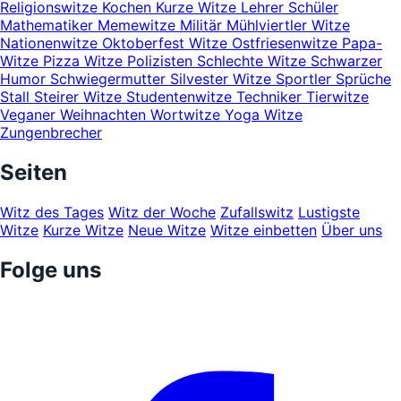
Religionswitze
Kochen
Kurze Witze
Lehrer Schüler
Mathematiker
Memewitze
Militär
Mühlviertler Witze
Nationenwitze
Oktoberfest Witze
Ostfriesenwitze
Papa-
Witze
Pizza Witze
Polizisten
Schlechte Witze
Schwarzer
Humor
Schwiegermutter
Silvester Witze
Sportler
Sprüche
Stall
Steirer Witze
Studentenwitze
Techniker
Tierwitze
Veganer
Weihnachten
Wortwitze
Yoga Witze
Zungenbrecher
Seiten
Witz des Tages
Witz der Woche
Zufallswitz
Lustigste
Witze
Kurze Witze
Neue Witze
Witze einbetten
Über uns
Folge uns