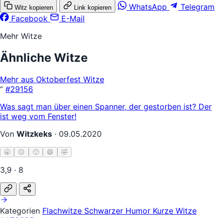
WhatsApp
Telegram
Witz kopieren
Link kopieren
Facebook
E-Mail
Mehr Witze
Ähnliche Witze
Mehr aus Oktoberfest Witze
“
#29156
Was sagt man über einen Spanner, der gestorben ist? Der
ist weg vom Fenster!
Von
Witzkeks
·
09.05.2020
🥱
😐
🙂
😄
🤣
3,9 · 8
Kategorien
Flachwitze
Schwarzer Humor
Kurze Witze