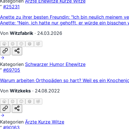
Kategorien
Ärzte
Ehewitze
Kurze Witze
“
#25231
Anette zu ihrer besten Freundin: "Ich bin neulich meinem 
Anette: "Nein, ich hatte nur gehofft, er würde ein bisschen 
Von
Witzfabrik
·
24.03.2026
🥱
😐
🙂
😄
🤣
Kategorien
Schwarzer Humor
Ehewitze
“
#69705
Warum arbeiten Orthopäden so hart? Weil es ein Knochenjo
Von
Witzkeks
·
24.08.2022
🥱
😐
🙂
😄
🤣
Kategorien
Ärzte
Kurze Witze
“
#90163