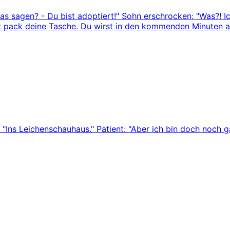
das sagen? - Du bist adoptiert!" Sohn erschrocken: "Was?! 
tzt pack deine Tasche. Du wirst in den kommenden Minuten a
"Ins Leichenschauhaus." Patient: "Aber ich bin doch noch gar