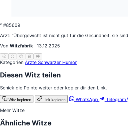
“
#85609
Arzt: "Übergewicht ist nicht gut für die Gesundheit, sie sin
Von
Witzfabrik
·
13.12.2025
🥱
😐
🙂
😄
🤣
Kategorien
Ärzte
Schwarzer Humor
Diesen Witz teilen
Schick die Pointe weiter oder kopier dir den Link.
WhatsApp
Telegram
Witz kopieren
Link kopieren
Mehr Witze
Ähnliche Witze