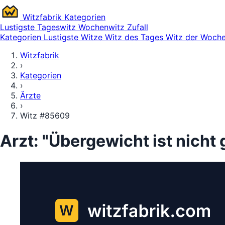
Witz
fabrik
Kategorien
Lustigste
Tageswitz
Wochenwitz
Zufall
Kategorien
Lustigste Witze
Witz des Tages
Witz der Woch
Witzfabrik
›
Kategorien
›
Ärzte
›
Witz #85609
Arzt: "Übergewicht ist nicht