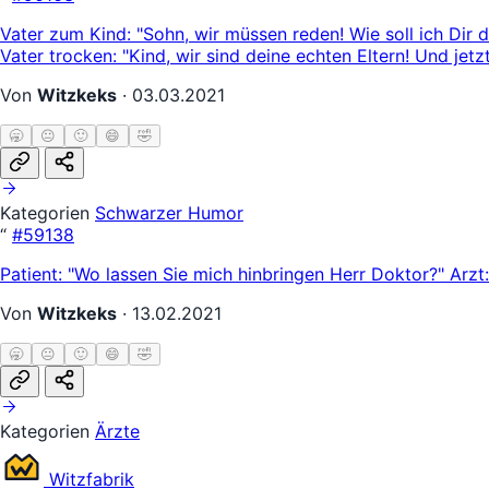
Vater zum Kind: "Sohn, wir müssen reden! Wie soll ich Dir 
Vater trocken: "Kind, wir sind deine echten Eltern! Und je
Von
Witzkeks
·
03.03.2021
🥱
😐
🙂
😄
🤣
Kategorien
Schwarzer Humor
“
#59138
Patient: "Wo lassen Sie mich hinbringen Herr Doktor?" Arzt: 
Von
Witzkeks
·
13.02.2021
🥱
😐
🙂
😄
🤣
Kategorien
Ärzte
Witz
fabrik