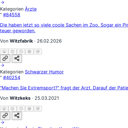
Kategorien
Ärzte
“
#84558
Die haben jetzt so viele coole Sachen im Zoo. Sogar ein P
teuer geworden.
Von
Witzfabrik
·
26.02.2026
🥱
😐
🙂
😄
🤣
Kategorien
Schwarzer Humor
“
#40254
"Machen Sie Extremsport?" fragt der Arzt. Darauf der Pati
Von
Witzkeks
·
25.03.2021
🥱
😐
🙂
😄
🤣