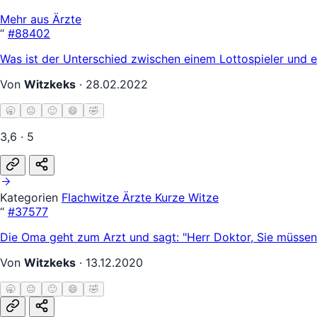
Mehr aus Ärzte
“
#88402
Was ist der Unterschied zwischen einem Lottospieler und 
Von
Witzkeks
·
28.02.2022
🥱
😐
🙂
😄
🤣
3,6 · 5
Kategorien
Flachwitze
Ärzte
Kurze Witze
“
#37577
Die Oma geht zum Arzt und sagt: "Herr Doktor, Sie müssen 
Von
Witzkeks
·
13.12.2020
🥱
😐
🙂
😄
🤣