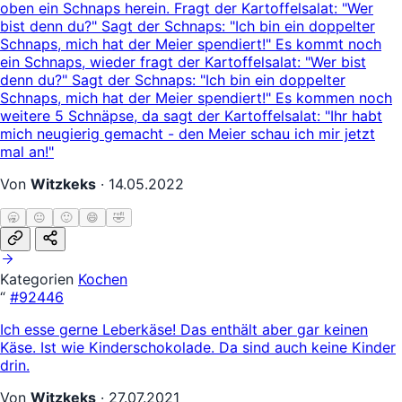
oben ein Schnaps herein. Fragt der Kartoffelsalat: "Wer
bist denn du?" Sagt der Schnaps: "Ich bin ein doppelter
Schnaps, mich hat der Meier spendiert!" Es kommt noch
ein Schnaps, wieder fragt der Kartoffelsalat: "Wer bist
denn du?" Sagt der Schnaps: "Ich bin ein doppelter
Schnaps, mich hat der Meier spendiert!" Es kommen noch
weitere 5 Schnäpse, da sagt der Kartoffelsalat: "Ihr habt
mich neugierig gemacht - den Meier schau ich mir jetzt
mal an!"
Von
Witzkeks
·
14.05.2022
🥱
😐
🙂
😄
🤣
Kategorien
Kochen
“
#92446
Ich esse gerne Leberkäse! Das enthält aber gar keinen
Käse. Ist wie Kinderschokolade. Da sind auch keine Kinder
drin.
Von
Witzkeks
·
27.07.2021