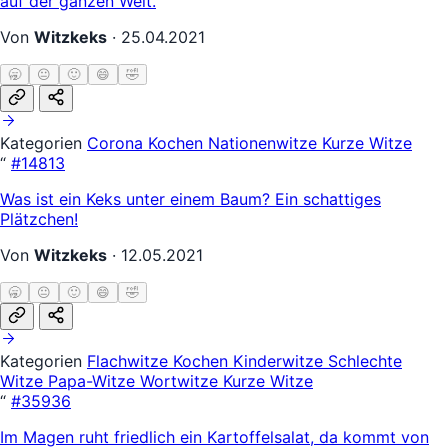
auf der ganzen Welt.
Von
Witzkeks
·
25.04.2021
🥱
😐
🙂
😄
🤣
Kategorien
Corona
Kochen
Nationenwitze
Kurze Witze
“
#14813
Was ist ein Keks unter einem Baum? Ein schattiges
Plätzchen!
Von
Witzkeks
·
12.05.2021
🥱
😐
🙂
😄
🤣
Kategorien
Flachwitze
Kochen
Kinderwitze
Schlechte
Witze
Papa-Witze
Wortwitze
Kurze Witze
“
#35936
Im Magen ruht friedlich ein Kartoffelsalat, da kommt von