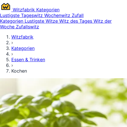
Witz
fabrik
Kategorien
Lustigste
Tageswitz
Wochenwitz
Zufall
Kategorien
Lustigste Witze
Witz des Tages
Witz der
Woche
Zufallswitz
Witzfabrik
›
Kategorien
›
Essen & Trinken
›
Kochen