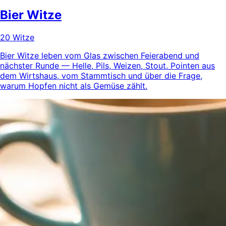
Bier Witze
20 Witze
Bier Witze leben vom Glas zwischen Feierabend und
nächster Runde — Helle, Pils, Weizen, Stout. Pointen aus
dem Wirtshaus, vom Stammtisch und über die Frage,
warum Hopfen nicht als Gemüse zählt.