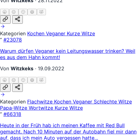
Von
Witzkeks
·
28.11.2022
🥱
😐
🙂
😄
🤣
Kategorien
Kochen
Veganer
Kurze Witze
“
#23078
Warum dürfen Veganer kein Leitungswasser trinken? Weil
es aus dem Hahn kommt!
Von
Witzkeks
·
19.09.2022
🥱
😐
🙂
😄
🤣
Kategorien
Flachwitze
Kochen
Veganer
Schlechte Witze
Papa-Witze
Wortwitze
Kurze Witze
“
#66318
Heute in der Früh hab ich meinen Kaffee mit Red Bull
gemacht. Nach 10 Minuten auf der Autobahn fiel mir dann
auf, dass ich mein Auto vergessen hatte...