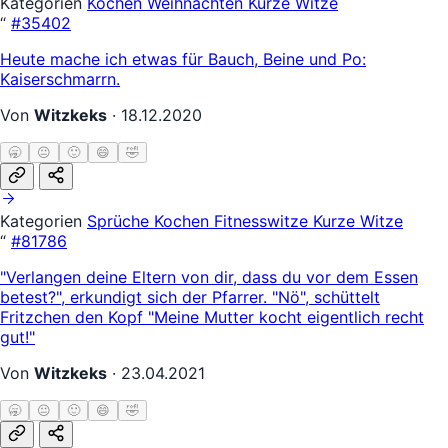
Kategorien
Kochen
Weihnachten
Kurze Witze
“
#35402
Heute mache ich etwas für Bauch, Beine und Po:
Kaiserschmarrn.
Von
Witzkeks
·
18.12.2020
🥱
😐
🙂
😄
🤣
Kategorien
Sprüche
Kochen
Fitnesswitze
Kurze Witze
“
#81786
"Verlangen deine Eltern von dir, dass du vor dem Essen
betest?", erkundigt sich der Pfarrer. "Nö", schüttelt
Fritzchen den Kopf "Meine Mutter kocht eigentlich recht
gut!"
Von
Witzkeks
·
23.04.2021
🥱
😐
🙂
😄
🤣