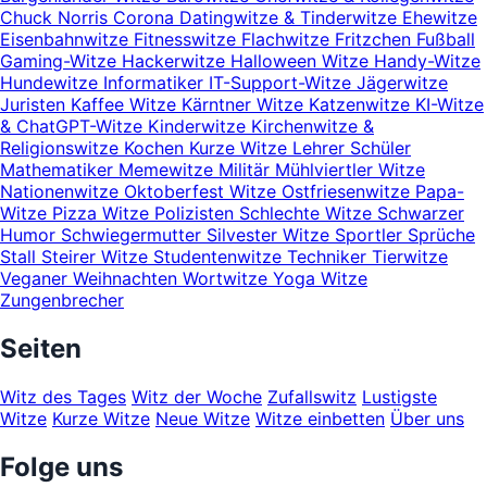
Chuck Norris
Corona
Datingwitze & Tinderwitze
Ehewitze
Eisenbahnwitze
Fitnesswitze
Flachwitze
Fritzchen
Fußball
Gaming-Witze
Hackerwitze
Halloween Witze
Handy-Witze
Hundewitze
Informatiker
IT-Support-Witze
Jägerwitze
Juristen
Kaffee Witze
Kärntner Witze
Katzenwitze
KI-Witze
& ChatGPT-Witze
Kinderwitze
Kirchenwitze &
Religionswitze
Kochen
Kurze Witze
Lehrer Schüler
Mathematiker
Memewitze
Militär
Mühlviertler Witze
Nationenwitze
Oktoberfest Witze
Ostfriesenwitze
Papa-
Witze
Pizza Witze
Polizisten
Schlechte Witze
Schwarzer
Humor
Schwiegermutter
Silvester Witze
Sportler
Sprüche
Stall
Steirer Witze
Studentenwitze
Techniker
Tierwitze
Veganer
Weihnachten
Wortwitze
Yoga Witze
Zungenbrecher
Seiten
Witz des Tages
Witz der Woche
Zufallswitz
Lustigste
Witze
Kurze Witze
Neue Witze
Witze einbetten
Über uns
Folge uns