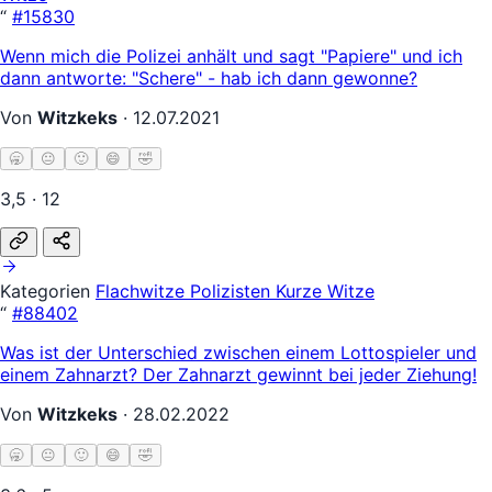
“
#15830
Wenn mich die Polizei anhält und sagt "Papiere" und ich
dann antworte: "Schere" - hab ich dann gewonne?
Von
Witzkeks
·
12.07.2021
🥱
😐
🙂
😄
🤣
3,5 · 12
Kategorien
Flachwitze
Polizisten
Kurze Witze
“
#88402
Was ist der Unterschied zwischen einem Lottospieler und
einem Zahnarzt? Der Zahnarzt gewinnt bei jeder Ziehung!
Von
Witzkeks
·
28.02.2022
🥱
😐
🙂
😄
🤣