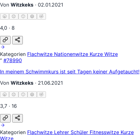
Von
Witzkeks
·
02.01.2021
🥱
😐
🙂
😄
🤣
4,0 · 8
Kategorien
Flachwitze
Nationenwitze
Kurze Witze
“
#78990
In meinem Schwimmkurs ist seit Tagen keiner Aufgetaucht!
Von
Witzkeks
·
21.06.2021
🥱
😐
🙂
😄
🤣
3,7 · 16
Kategorien
Flachwitze
Lehrer Schüler
Fitnesswitze
Kurze
Witze