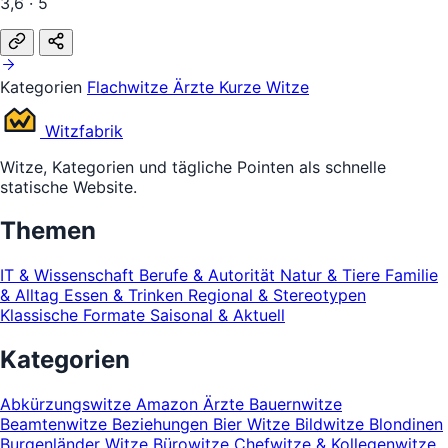
3,6 · 5
Kategorien
Flachwitze
Ärzte
Kurze Witze
Witz
fabrik
Witze, Kategorien und tägliche Pointen als schnelle
statische Website.
Themen
IT & Wissenschaft
Berufe & Autorität
Natur & Tiere
Familie
& Alltag
Essen & Trinken
Regional & Stereotypen
Klassische Formate
Saisonal & Aktuell
Kategorien
Abkürzungswitze
Amazon
Ärzte
Bauernwitze
Beamtenwitze
Beziehungen
Bier Witze
Bildwitze
Blondinen
Burgenländer Witze
Bürowitze
Chefwitze & Kollegenwitze