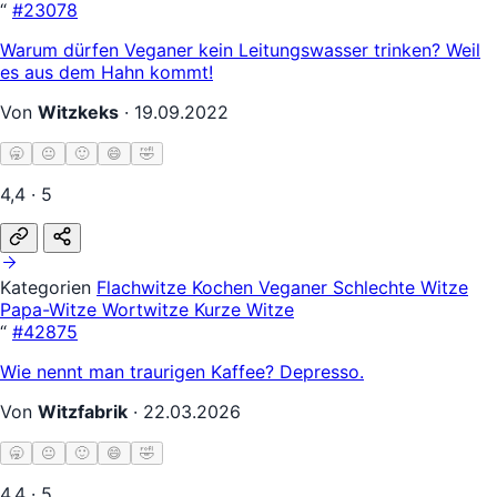
“
#23078
Warum dürfen Veganer kein Leitungswasser trinken? Weil
es aus dem Hahn kommt!
Von
Witzkeks
·
19.09.2022
🥱
😐
🙂
😄
🤣
4,4 · 5
Kategorien
Flachwitze
Kochen
Veganer
Schlechte Witze
Papa-Witze
Wortwitze
Kurze Witze
“
#42875
Wie nennt man traurigen Kaffee? Depresso.
Von
Witzfabrik
·
22.03.2026
🥱
😐
🙂
😄
🤣
4,4 · 5