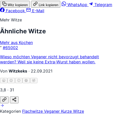
WhatsApp
Telegram
Witz kopieren
Link kopieren
Facebook
E-Mail
Mehr Witze
Ähnliche Witze
Mehr aus Kochen
“
#65002
Wieso möchten Veganer nicht bevorzugt behandelt
werden? Weil sie keine Extra-Wurst haben wollen.
Von
Witzkeks
·
22.09.2021
🥱
😐
🙂
😄
🤣
3,8 · 31
Kategorien
Flachwitze
Veganer
Kurze Witze