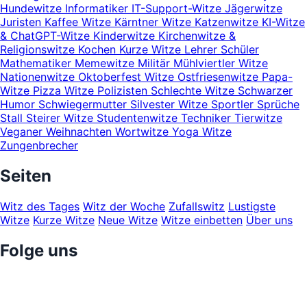
Hundewitze
Informatiker
IT-Support-Witze
Jägerwitze
Juristen
Kaffee Witze
Kärntner Witze
Katzenwitze
KI-Witze
& ChatGPT-Witze
Kinderwitze
Kirchenwitze &
Religionswitze
Kochen
Kurze Witze
Lehrer Schüler
Mathematiker
Memewitze
Militär
Mühlviertler Witze
Nationenwitze
Oktoberfest Witze
Ostfriesenwitze
Papa-
Witze
Pizza Witze
Polizisten
Schlechte Witze
Schwarzer
Humor
Schwiegermutter
Silvester Witze
Sportler
Sprüche
Stall
Steirer Witze
Studentenwitze
Techniker
Tierwitze
Veganer
Weihnachten
Wortwitze
Yoga Witze
Zungenbrecher
Seiten
Witz des Tages
Witz der Woche
Zufallswitz
Lustigste
Witze
Kurze Witze
Neue Witze
Witze einbetten
Über uns
Folge uns