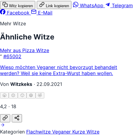
WhatsApp
Telegram
Witz kopieren
Link kopieren
Facebook
E-Mail
Mehr Witze
Ähnliche Witze
Mehr aus Pizza Witze
“
#65002
Wieso möchten Veganer nicht bevorzugt behandelt
werden? Weil sie keine Extra-Wurst haben wollen.
Von
Witzkeks
·
22.09.2021
🥱
😐
🙂
😄
🤣
4,2 · 18
Kategorien
Flachwitze
Veganer
Kurze Witze