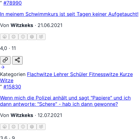
“
#78990
In meinem Schwimmkurs ist seit Tagen keiner Aufgetaucht!
Von
Witzkeks
·
21.06.2021
🥱
😐
🙂
😄
🤣
4,0 · 11
Kategorien
Flachwitze
Lehrer Schüler
Fitnesswitze
Kurze
Witze
“
#15830
Wenn mich die Polizei anhält und sagt "Papiere" und ich
dann antworte: "Schere" - hab ich dann gewonne?
Von
Witzkeks
·
12.07.2021
🥱
😐
🙂
😄
🤣
3,6 · 9