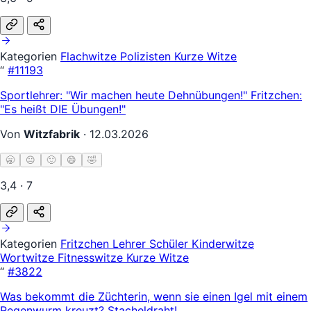
Kategorien
Flachwitze
Polizisten
Kurze Witze
“
#11193
Sportlehrer: "Wir machen heute Dehnübungen!" Fritzchen:
"Es heißt DIE Übungen!"
Von
Witzfabrik
·
12.03.2026
🥱
😐
🙂
😄
🤣
3,4 · 7
Kategorien
Fritzchen
Lehrer Schüler
Kinderwitze
Wortwitze
Fitnesswitze
Kurze Witze
“
#3822
Was bekommt die Züchterin, wenn sie einen Igel mit einem
Regenwurm kreuzt? Stacheldraht!