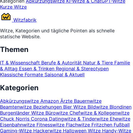
Kategorien
Abkürzungswitze
KI-Witze & ChatGPT-Witze
Kurze Witze
Witz
fabrik
Witze, Kategorien und tägliche Pointen als schnelle
statische Website.
Themen
IT & Wissenschaft
Berufe & Autorität
Natur & Tiere
Familie
& Alltag
Essen & Trinken
Regional & Stereotypen
Klassische Formate
Saisonal & Aktuell
Kategorien
Abkürzungswitze
Amazon
Ärzte
Bauernwitze
Beamtenwitze
Beziehungen
Bier Witze
Bildwitze
Blondinen
Burgenländer Witze
Bürowitze
Chefwitze & Kollegenwitze
Chuck Norris
Corona
Datingwitze & Tinderwitze
Ehewitze
Eisenbahnwitze
Fitnesswitze
Flachwitze
Fritzchen
Fußball
Gaming-Witze
Hackerwitze
Halloween Witze
Handy-Witze