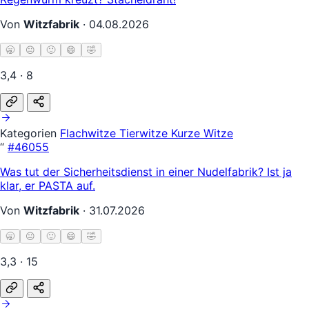
Von
Witzfabrik
·
04.08.2026
🥱
😐
🙂
😄
🤣
3,4 · 8
Kategorien
Flachwitze
Tierwitze
Kurze Witze
“
#46055
Was tut der Sicherheitsdienst in einer Nudelfabrik? Ist ja
klar, er PASTA auf.
Von
Witzfabrik
·
31.07.2026
🥱
😐
🙂
😄
🤣
3,3 · 15