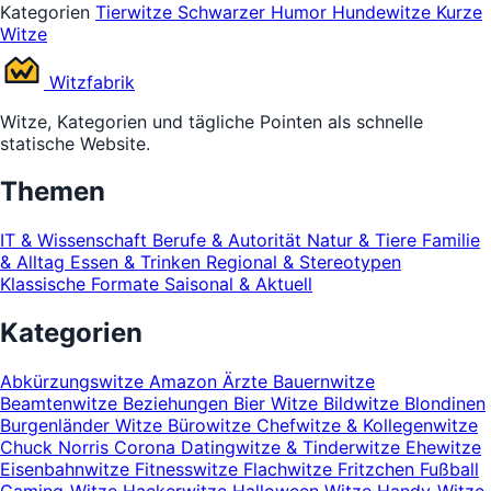
Kategorien
Tierwitze
Schwarzer Humor
Hundewitze
Kurze
Witze
Witz
fabrik
Witze, Kategorien und tägliche Pointen als schnelle
statische Website.
Themen
IT & Wissenschaft
Berufe & Autorität
Natur & Tiere
Familie
& Alltag
Essen & Trinken
Regional & Stereotypen
Klassische Formate
Saisonal & Aktuell
Kategorien
Abkürzungswitze
Amazon
Ärzte
Bauernwitze
Beamtenwitze
Beziehungen
Bier Witze
Bildwitze
Blondinen
Burgenländer Witze
Bürowitze
Chefwitze & Kollegenwitze
Chuck Norris
Corona
Datingwitze & Tinderwitze
Ehewitze
Eisenbahnwitze
Fitnesswitze
Flachwitze
Fritzchen
Fußball