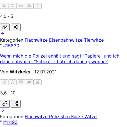
🥱
😐
🙂
😄
🤣
4,0 · 5
Kategorien
Flachwitze
Eisenbahnwitze
Tierwitze
“
#15830
Wenn mich die Polizei anhält und sagt "Papiere" und ich
dann antworte: "Schere" - hab ich dann gewonne?
Von
Witzkeks
·
12.07.2021
🥱
😐
🙂
😄
🤣
3,6 · 10
Kategorien
Flachwitze
Polizisten
Kurze Witze
“
#11193