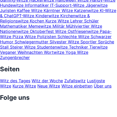
Gaming-Witze
Hackerwitze
Halloween Witze
Handy-Witze
Hundewitze
Informatiker
IT-Support-Witze
Jägerwitze
Juristen
Kaffee Witze
Kärntner Witze
Katzenwitze
KI-Witze
& ChatGPT-Witze
Kinderwitze
Kirchenwitze &
Religionswitze
Kochen
Kurze Witze
Lehrer Schüler
Mathematiker
Memewitze
Militär
Mühlviertler Witze
Nationenwitze
Oktoberfest Witze
Ostfriesenwitze
Papa-
Witze
Pizza Witze
Polizisten
Schlechte Witze
Schwarzer
Humor
Schwiegermutter
Silvester Witze
Sportler
Sprüche
Stall
Steirer Witze
Studentenwitze
Techniker
Tierwitze
Veganer
Weihnachten
Wortwitze
Yoga Witze
Zungenbrecher
Seiten
Witz des Tages
Witz der Woche
Zufallswitz
Lustigste
Witze
Kurze Witze
Neue Witze
Witze einbetten
Über uns
Folge uns