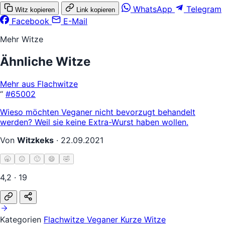
WhatsApp
Telegram
Witz kopieren
Link kopieren
Facebook
E-Mail
Mehr Witze
Ähnliche Witze
Mehr aus Flachwitze
“
#65002
Wieso möchten Veganer nicht bevorzugt behandelt
werden? Weil sie keine Extra-Wurst haben wollen.
Von
Witzkeks
·
22.09.2021
🥱
😐
🙂
😄
🤣
4,2 · 19
Kategorien
Flachwitze
Veganer
Kurze Witze