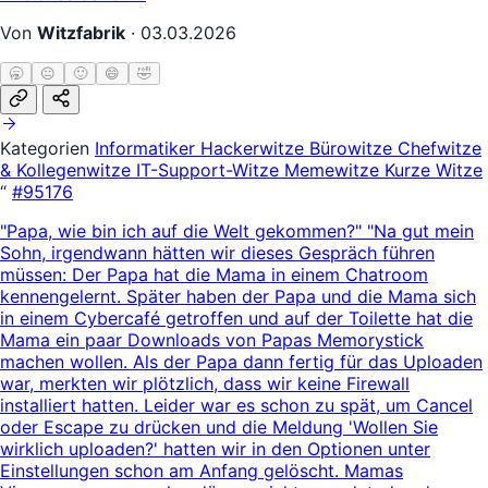
Von
Witzfabrik
·
03.03.2026
🥱
😐
🙂
😄
🤣
Kategorien
Informatiker
Hackerwitze
Bürowitze
Chefwitze
& Kollegenwitze
IT-Support-Witze
Memewitze
Kurze Witze
“
#95176
"Papa, wie bin ich auf die Welt gekommen?" "Na gut mein
Sohn, irgendwann hätten wir dieses Gespräch führen
müssen: Der Papa hat die Mama in einem Chatroom
kennengelernt. Später haben der Papa und die Mama sich
in einem Cybercafé getroffen und auf der Toilette hat die
Mama ein paar Downloads von Papas Memorystick
machen wollen. Als der Papa dann fertig für das Uploaden
war, merkten wir plötzlich, dass wir keine Firewall
installiert hatten. Leider war es schon zu spät, um Cancel
oder Escape zu drücken und die Meldung 'Wollen Sie
wirklich uploaden?' hatten wir in den Optionen unter
Einstellungen schon am Anfang gelöscht. Mamas