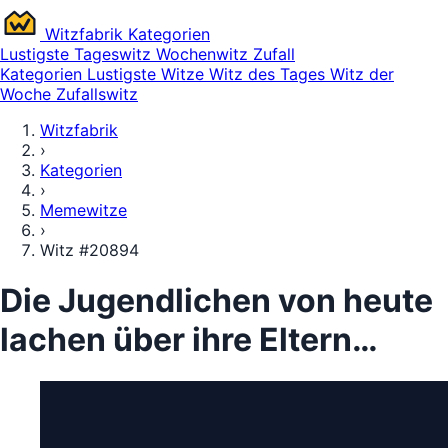
Witz
fabrik
Kategorien
Lustigste
Tageswitz
Wochenwitz
Zufall
Kategorien
Lustigste Witze
Witz des Tages
Witz der
Woche
Zufallswitz
Witzfabrik
›
Kategorien
›
Memewitze
›
Witz #20894
Die Jugendlichen von heute
lachen über ihre Eltern…