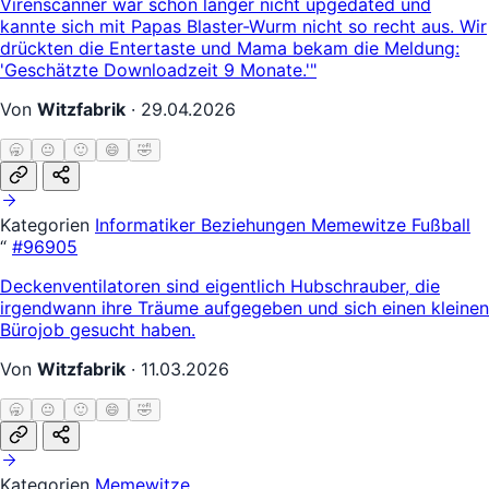
Virenscanner war schon länger nicht upgedated und
kannte sich mit Papas Blaster-Wurm nicht so recht aus. Wir
drückten die Entertaste und Mama bekam die Meldung:
'Geschätzte Downloadzeit 9 Monate.'"
Von
Witzfabrik
·
29.04.2026
🥱
😐
🙂
😄
🤣
Kategorien
Informatiker
Beziehungen
Memewitze
Fußball
“
#96905
Deckenventilatoren sind eigentlich Hubschrauber, die
irgendwann ihre Träume aufgegeben und sich einen kleinen
Bürojob gesucht haben.
Von
Witzfabrik
·
11.03.2026
🥱
😐
🙂
😄
🤣
Kategorien
Memewitze