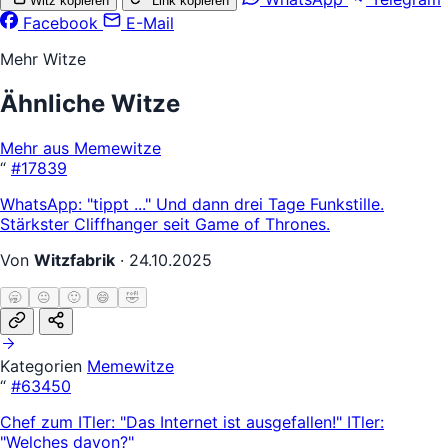
Witz kopieren
Link kopieren
Facebook
E-Mail
Mehr Witze
Ähnliche Witze
Mehr aus Memewitze
“
#17839
WhatsApp: "tippt ..." Und dann drei Tage Funkstille.
Stärkster Cliffhanger seit Game of Thrones.
Von
Witzfabrik
·
24.10.2025
🥱
😐
🙂
😄
🤣
Kategorien
Memewitze
“
#63450
Chef zum ITler: "Das Internet ist ausgefallen!" ITler:
"Welches davon?"