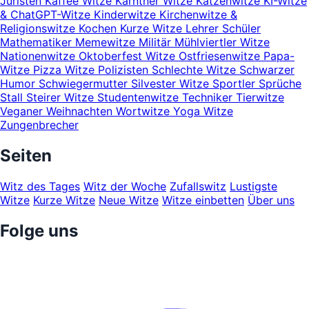
Juristen
Kaffee Witze
Kärntner Witze
Katzenwitze
KI-Witze
& ChatGPT-Witze
Kinderwitze
Kirchenwitze &
Religionswitze
Kochen
Kurze Witze
Lehrer Schüler
Mathematiker
Memewitze
Militär
Mühlviertler Witze
Nationenwitze
Oktoberfest Witze
Ostfriesenwitze
Papa-
Witze
Pizza Witze
Polizisten
Schlechte Witze
Schwarzer
Humor
Schwiegermutter
Silvester Witze
Sportler
Sprüche
Stall
Steirer Witze
Studentenwitze
Techniker
Tierwitze
Veganer
Weihnachten
Wortwitze
Yoga Witze
Zungenbrecher
Seiten
Witz des Tages
Witz der Woche
Zufallswitz
Lustigste
Witze
Kurze Witze
Neue Witze
Witze einbetten
Über uns
Folge uns