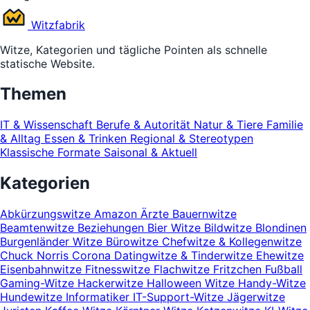
Witz
fabrik
Witze, Kategorien und tägliche Pointen als schnelle
statische Website.
Themen
IT & Wissenschaft
Berufe & Autorität
Natur & Tiere
Familie
& Alltag
Essen & Trinken
Regional & Stereotypen
Klassische Formate
Saisonal & Aktuell
Kategorien
Abkürzungswitze
Amazon
Ärzte
Bauernwitze
Beamtenwitze
Beziehungen
Bier Witze
Bildwitze
Blondinen
Burgenländer Witze
Bürowitze
Chefwitze & Kollegenwitze
Chuck Norris
Corona
Datingwitze & Tinderwitze
Ehewitze
Eisenbahnwitze
Fitnesswitze
Flachwitze
Fritzchen
Fußball
Gaming-Witze
Hackerwitze
Halloween Witze
Handy-Witze
Hundewitze
Informatiker
IT-Support-Witze
Jägerwitze