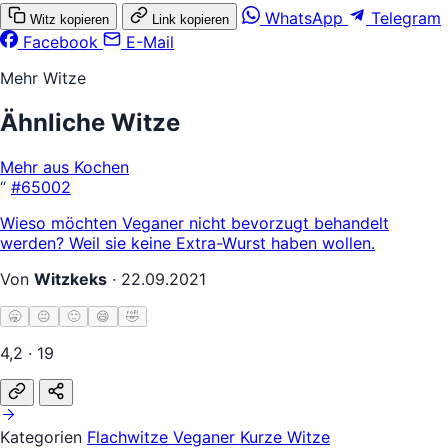
WhatsApp
Telegram
Witz kopieren
Link kopieren
Facebook
E-Mail
Mehr Witze
Ähnliche Witze
Mehr aus Kochen
“
#65002
Wieso möchten Veganer nicht bevorzugt behandelt
werden? Weil sie keine Extra-Wurst haben wollen.
Von
Witzkeks
·
22.09.2021
🥱
😐
🙂
😄
🤣
4,2 · 19
Kategorien
Flachwitze
Veganer
Kurze Witze