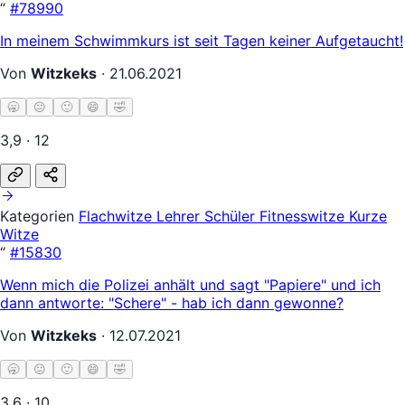
“
#78990
In meinem Schwimmkurs ist seit Tagen keiner Aufgetaucht!
Von
Witzkeks
·
21.06.2021
🥱
😐
🙂
😄
🤣
3,9 · 12
Kategorien
Flachwitze
Lehrer Schüler
Fitnesswitze
Kurze
Witze
“
#15830
Wenn mich die Polizei anhält und sagt "Papiere" und ich
dann antworte: "Schere" - hab ich dann gewonne?
Von
Witzkeks
·
12.07.2021
🥱
😐
🙂
😄
🤣
3,6 · 10