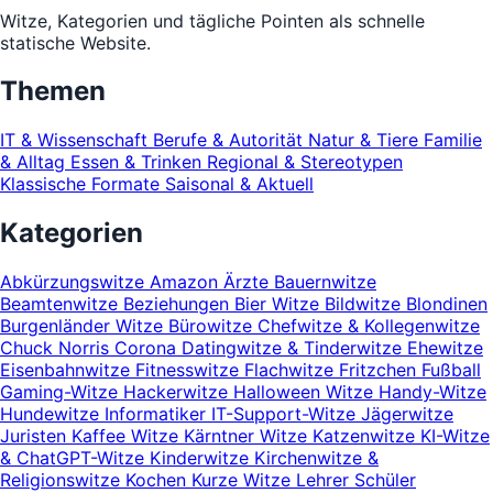
Witze, Kategorien und tägliche Pointen als schnelle
statische Website.
Themen
IT & Wissenschaft
Berufe & Autorität
Natur & Tiere
Familie
& Alltag
Essen & Trinken
Regional & Stereotypen
Klassische Formate
Saisonal & Aktuell
Kategorien
Abkürzungswitze
Amazon
Ärzte
Bauernwitze
Beamtenwitze
Beziehungen
Bier Witze
Bildwitze
Blondinen
Burgenländer Witze
Bürowitze
Chefwitze & Kollegenwitze
Chuck Norris
Corona
Datingwitze & Tinderwitze
Ehewitze
Eisenbahnwitze
Fitnesswitze
Flachwitze
Fritzchen
Fußball
Gaming-Witze
Hackerwitze
Halloween Witze
Handy-Witze
Hundewitze
Informatiker
IT-Support-Witze
Jägerwitze
Juristen
Kaffee Witze
Kärntner Witze
Katzenwitze
KI-Witze
& ChatGPT-Witze
Kinderwitze
Kirchenwitze &
Religionswitze
Kochen
Kurze Witze
Lehrer Schüler