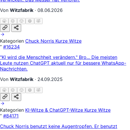
Von
Witzfabrik
·
08.06.2026
🥱
😐
🙂
😄
🤣
Kategorien
Chuck Norris
Kurze Witze
“
#16234
"KI wird die Menschheit verändern." Bro... Die meisten
Leute nutzen ChatGPT aktuell nur für bessere WhatsApp-
Nachrichten.
Von
Witzfabrik
·
24.09.2025
🥱
😐
🙂
😄
🤣
Kategorien
KI-Witze & ChatGPT-Witze
Kurze Witze
“
#84171
Chuck Norris benutzt keine Augentropfen. Er benutzt