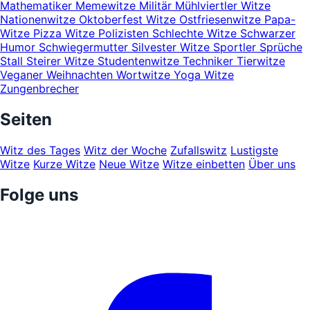
Mathematiker
Memewitze
Militär
Mühlviertler Witze
Nationenwitze
Oktoberfest Witze
Ostfriesenwitze
Papa-
Witze
Pizza Witze
Polizisten
Schlechte Witze
Schwarzer
Humor
Schwiegermutter
Silvester Witze
Sportler
Sprüche
Stall
Steirer Witze
Studentenwitze
Techniker
Tierwitze
Veganer
Weihnachten
Wortwitze
Yoga Witze
Zungenbrecher
Seiten
Witz des Tages
Witz der Woche
Zufallswitz
Lustigste
Witze
Kurze Witze
Neue Witze
Witze einbetten
Über uns
Folge uns