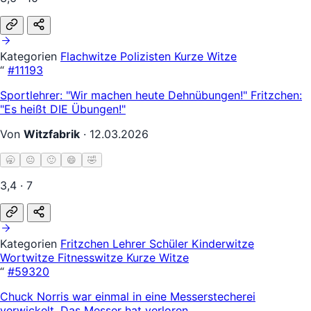
Kategorien
Flachwitze
Polizisten
Kurze Witze
“
#11193
Sportlehrer: "Wir machen heute Dehnübungen!" Fritzchen:
"Es heißt DIE Übungen!"
Von
Witzfabrik
·
12.03.2026
🥱
😐
🙂
😄
🤣
3,4 · 7
Kategorien
Fritzchen
Lehrer Schüler
Kinderwitze
Wortwitze
Fitnesswitze
Kurze Witze
“
#59320
Chuck Norris war einmal in eine Messerstecherei
verwickelt. Das Messer hat verloren.