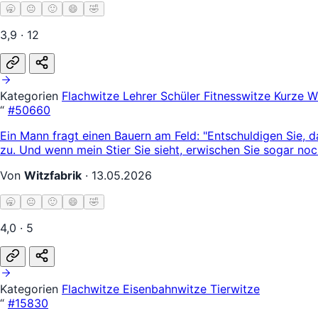
🥱
😐
🙂
😄
🤣
3,9 · 12
Kategorien
Flachwitze
Lehrer Schüler
Fitnesswitze
Kurze W
“
#50660
Ein Mann fragt einen Bauern am Feld: "Entschuldigen Sie, d
zu. Und wenn mein Stier Sie sieht, erwischen Sie sogar no
Von
Witzfabrik
·
13.05.2026
🥱
😐
🙂
😄
🤣
4,0 · 5
Kategorien
Flachwitze
Eisenbahnwitze
Tierwitze
“
#15830