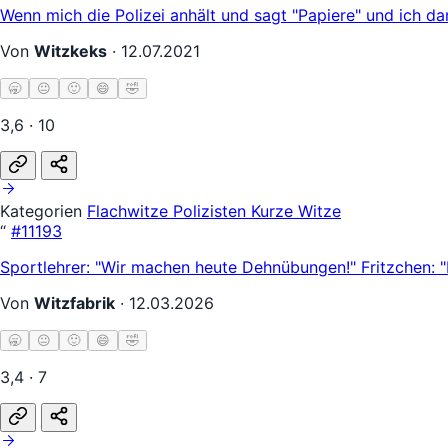
Wenn mich die Polizei anhält und sagt "Papiere" und ich d
Von
Witzkeks
·
12.07.2021
🥱
😐
🙂
😄
🤣
3,6 · 10
Kategorien
Flachwitze
Polizisten
Kurze Witze
“
#11193
Sportlehrer: "Wir machen heute Dehnübungen!" Fritzchen: 
Von
Witzfabrik
·
12.03.2026
🥱
😐
🙂
😄
🤣
3,4 · 7