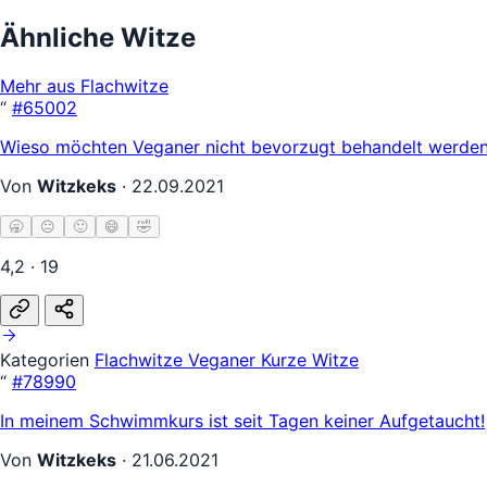
Ähnliche Witze
Mehr aus Flachwitze
“
#65002
Wieso möchten Veganer nicht bevorzugt behandelt werden?
Von
Witzkeks
·
22.09.2021
🥱
😐
🙂
😄
🤣
4,2 · 19
Kategorien
Flachwitze
Veganer
Kurze Witze
“
#78990
In meinem Schwimmkurs ist seit Tagen keiner Aufgetaucht!
Von
Witzkeks
·
21.06.2021