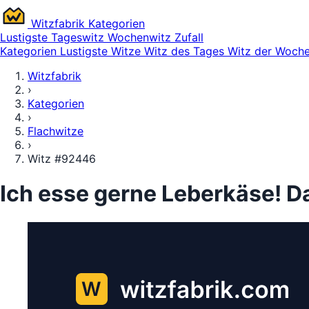
Witz
fabrik
Kategorien
Lustigste
Tageswitz
Wochenwitz
Zufall
Kategorien
Lustigste Witze
Witz des Tages
Witz der Woch
Witzfabrik
›
Kategorien
›
Flachwitze
›
Witz #92446
Ich esse gerne Leberkäse! Da