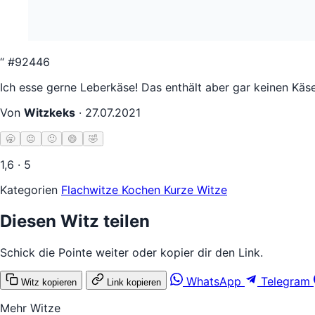
“
#92446
Ich esse gerne Leberkäse! Das enthält aber gar keinen Käse
Von
Witzkeks
·
27.07.2021
🥱
😐
🙂
😄
🤣
1,6 · 5
Kategorien
Flachwitze
Kochen
Kurze Witze
Diesen Witz teilen
Schick die Pointe weiter oder kopier dir den Link.
WhatsApp
Telegram
Witz kopieren
Link kopieren
Mehr Witze