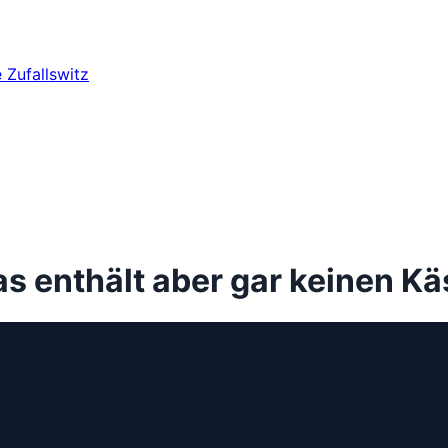
e
Zufallswitz
s enthält aber gar keinen Kä