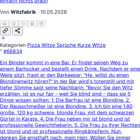
einfach nichts drauf!
Von
Witzfabrik
·
10.05.2026
🥱
😐
🙂
😄
🤣
Kategorien
Pizza Witze
Sprüche
Kurze Witze
“
#66834
Ein Blinder kommt in eine Bar. Er findet seinen Weg zu
einem Barhocker und bestellt einen Drink. Nachdem er eine
Weile sitzt, fragt er den Barkeeper: "He, willst du einen
Blondinenwitz hören?" In der Bar wird's totenstill und mit
tiefer Stimme sagt seine Nachbarin: "Bevor Sie den Witz
erzählen, ist es nur fair - weil Sie blind sind - dass sie 5
Dinge wissen sollten: 1. Die Barfrau ist eine Blondine. 2.
Der Rausschmeißer ist eine Blondine. 3. Ich bin eine 1,80
große, 120 kg schwere, blonde Frau, mit dem schwarzen
Gürtel in Karate. 4. Die Frau neben mir ist blond und ist
professionelle Gewichtheberin. 5. Die Frau zu Ihrer Rechten
ist blond und ist professionelle Ringkämpferin. Nun,
denken Sie ernsthaft nach, mein Herr. Wollen Sie immer