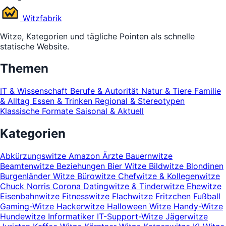
Witz
fabrik
Witze, Kategorien und tägliche Pointen als schnelle
statische Website.
Themen
IT & Wissenschaft
Berufe & Autorität
Natur & Tiere
Familie
& Alltag
Essen & Trinken
Regional & Stereotypen
Klassische Formate
Saisonal & Aktuell
Kategorien
Abkürzungswitze
Amazon
Ärzte
Bauernwitze
Beamtenwitze
Beziehungen
Bier Witze
Bildwitze
Blondinen
Burgenländer Witze
Bürowitze
Chefwitze & Kollegenwitze
Chuck Norris
Corona
Datingwitze & Tinderwitze
Ehewitze
Eisenbahnwitze
Fitnesswitze
Flachwitze
Fritzchen
Fußball
Gaming-Witze
Hackerwitze
Halloween Witze
Handy-Witze
Hundewitze
Informatiker
IT-Support-Witze
Jägerwitze