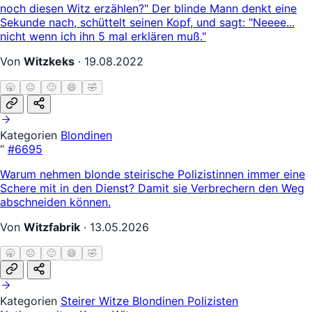
noch diesen Witz erzählen?" Der blinde Mann denkt eine
Sekunde nach, schüttelt seinen Kopf, und sagt: "Neeee...
nicht wenn ich ihn 5 mal erklären muß."
Von
Witzkeks
·
19.08.2022
🥱
😐
🙂
😄
🤣
Kategorien
Blondinen
“
#6695
Warum nehmen blonde steirische Polizistinnen immer eine
Schere mit in den Dienst? Damit sie Verbrechern den Weg
abschneiden können.
Von
Witzfabrik
·
13.05.2026
🥱
😐
🙂
😄
🤣
Kategorien
Steirer Witze
Blondinen
Polizisten