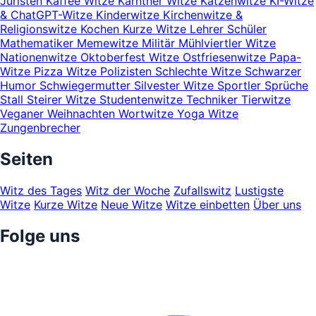
Juristen
Kaffee Witze
Kärntner Witze
Katzenwitze
KI-Witze
& ChatGPT-Witze
Kinderwitze
Kirchenwitze &
Religionswitze
Kochen
Kurze Witze
Lehrer Schüler
Mathematiker
Memewitze
Militär
Mühlviertler Witze
Nationenwitze
Oktoberfest Witze
Ostfriesenwitze
Papa-
Witze
Pizza Witze
Polizisten
Schlechte Witze
Schwarzer
Humor
Schwiegermutter
Silvester Witze
Sportler
Sprüche
Stall
Steirer Witze
Studentenwitze
Techniker
Tierwitze
Veganer
Weihnachten
Wortwitze
Yoga Witze
Zungenbrecher
Seiten
Witz des Tages
Witz der Woche
Zufallswitz
Lustigste
Witze
Kurze Witze
Neue Witze
Witze einbetten
Über uns
Folge uns