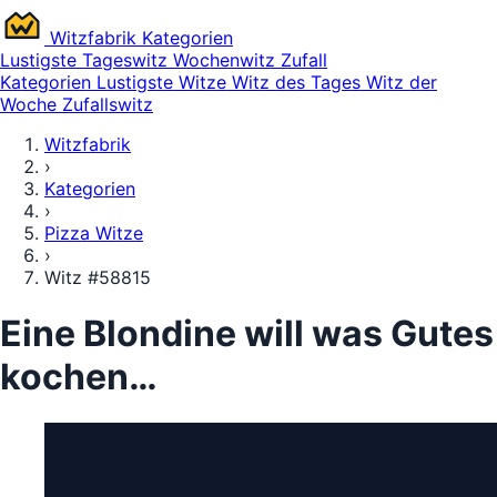
Witz
fabrik
Kategorien
Lustigste
Tageswitz
Wochenwitz
Zufall
Kategorien
Lustigste Witze
Witz des Tages
Witz der
Woche
Zufallswitz
Witzfabrik
›
Kategorien
›
Pizza Witze
›
Witz #58815
Eine Blondine will was Gutes
kochen…