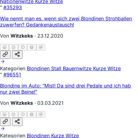
Nationenwitze
Kurze Witze
“
#35293
Wie nennt man es, wenn sich zwei Blondinen Strohballen
zuwerfen? Gedankenaustausch!
Von
Witzkeks
·
23.12.2020
🥱
😐
🙂
😄
🤣
Kategorien
Blondinen
Stall
Bauernwitze
Kurze Witze
“
#96551
Blondine im Auto: "Mist! Da sind drei Pedale und ich hab
nur zwei Beine!"
Von
Witzkeks
·
03.03.2021
🥱
😐
🙂
😄
🤣
Kategorien
Blondinen
Kurze Witze