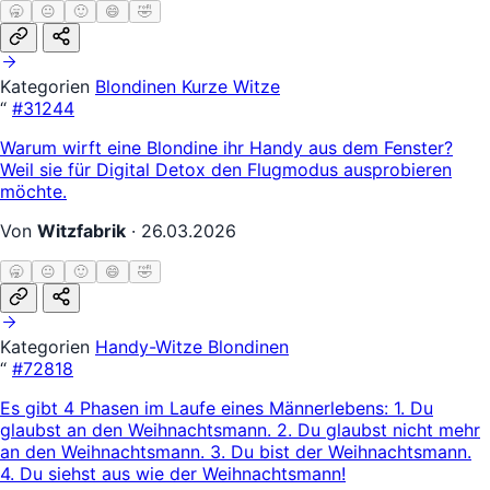
🥱
😐
🙂
😄
🤣
Kategorien
Blondinen
Kurze Witze
“
#31244
Warum wirft eine Blondine ihr Handy aus dem Fenster?
Weil sie für Digital Detox den Flugmodus ausprobieren
möchte.
Von
Witzfabrik
·
26.03.2026
🥱
😐
🙂
😄
🤣
Kategorien
Handy-Witze
Blondinen
“
#72818
Es gibt 4 Phasen im Laufe eines Männerlebens: 1. Du
glaubst an den Weihnachtsmann. 2. Du glaubst nicht mehr
an den Weihnachtsmann. 3. Du bist der Weihnachtsmann.
4. Du siehst aus wie der Weihnachtsmann!