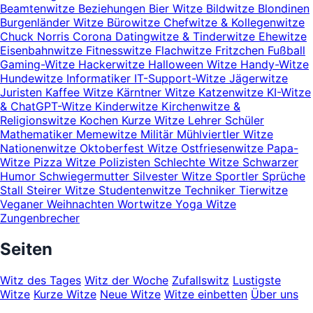
Beamtenwitze
Beziehungen
Bier Witze
Bildwitze
Blondinen
Burgenländer Witze
Bürowitze
Chefwitze & Kollegenwitze
Chuck Norris
Corona
Datingwitze & Tinderwitze
Ehewitze
Eisenbahnwitze
Fitnesswitze
Flachwitze
Fritzchen
Fußball
Gaming-Witze
Hackerwitze
Halloween Witze
Handy-Witze
Hundewitze
Informatiker
IT-Support-Witze
Jägerwitze
Juristen
Kaffee Witze
Kärntner Witze
Katzenwitze
KI-Witze
& ChatGPT-Witze
Kinderwitze
Kirchenwitze &
Religionswitze
Kochen
Kurze Witze
Lehrer Schüler
Mathematiker
Memewitze
Militär
Mühlviertler Witze
Nationenwitze
Oktoberfest Witze
Ostfriesenwitze
Papa-
Witze
Pizza Witze
Polizisten
Schlechte Witze
Schwarzer
Humor
Schwiegermutter
Silvester Witze
Sportler
Sprüche
Stall
Steirer Witze
Studentenwitze
Techniker
Tierwitze
Veganer
Weihnachten
Wortwitze
Yoga Witze
Zungenbrecher
Seiten
Witz des Tages
Witz der Woche
Zufallswitz
Lustigste
Witze
Kurze Witze
Neue Witze
Witze einbetten
Über uns