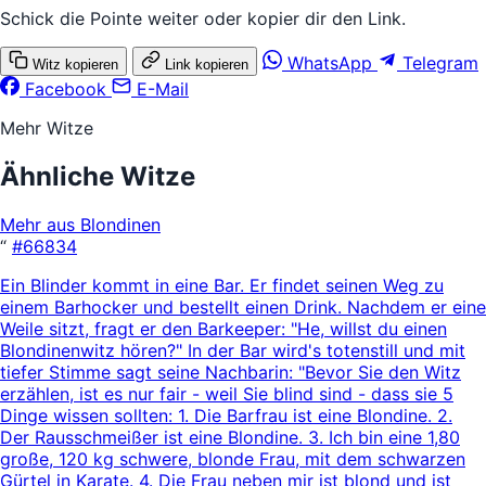
Schick die Pointe weiter oder kopier dir den Link.
WhatsApp
Telegram
Witz kopieren
Link kopieren
Facebook
E-Mail
Mehr Witze
Ähnliche Witze
Mehr aus Blondinen
“
#66834
Ein Blinder kommt in eine Bar. Er findet seinen Weg zu
einem Barhocker und bestellt einen Drink. Nachdem er eine
Weile sitzt, fragt er den Barkeeper: "He, willst du einen
Blondinenwitz hören?" In der Bar wird's totenstill und mit
tiefer Stimme sagt seine Nachbarin: "Bevor Sie den Witz
erzählen, ist es nur fair - weil Sie blind sind - dass sie 5
Dinge wissen sollten: 1. Die Barfrau ist eine Blondine. 2.
Der Rausschmeißer ist eine Blondine. 3. Ich bin eine 1,80
große, 120 kg schwere, blonde Frau, mit dem schwarzen
Gürtel in Karate. 4. Die Frau neben mir ist blond und ist