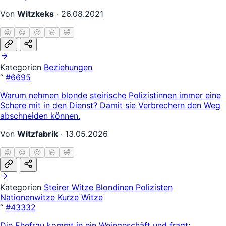
Von
Witzkeks
·
26.08.2021
🥱
😐
🙂
😄
🤣
Kategorien
Beziehungen
“
#6695
Warum nehmen blonde steirische Polizistinnen immer eine
Schere mit in den Dienst? Damit sie Verbrechern den Weg
abschneiden können.
Von
Witzfabrik
·
13.05.2026
🥱
😐
🙂
😄
🤣
Kategorien
Steirer Witze
Blondinen
Polizisten
Nationenwitze
Kurze Witze
“
#43332
Die Ehefrau kommt in ein Weingeschäft und fragt: