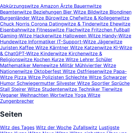
Abkürzungswitze
Amazon
Ärzte
Bauernwitze
Beamtenwitze
Beziehungen
Bier Witze
Bildwitze
Blondinen
Burgenländer Witze
Bürowitze
Chefwitze & Kollegenwitze
Chuck Norris
Corona
Datingwitze & Tinderwitze
Ehewitze
Eisenbahnwitze
Fitnesswitze
Flachwitze
Fritzchen
Fußball
Gaming-Witze
Hackerwitze
Halloween Witze
Handy-Witze
Hundewitze
Informatiker
IT-Support-Witze
Jägerwitze
Juristen
Kaffee Witze
Kärntner Witze
Katzenwitze
KI-Witze
& ChatGPT-Witze
Kinderwitze
Kirchenwitze &
Religionswitze
Kochen
Kurze Witze
Lehrer Schüler
Mathematiker
Memewitze
Militär
Mühlviertler Witze
Nationenwitze
Oktoberfest Witze
Ostfriesenwitze
Papa-
Witze
Pizza Witze
Polizisten
Schlechte Witze
Schwarzer
Humor
Schwiegermutter
Silvester Witze
Sportler
Sprüche
Stall
Steirer Witze
Studentenwitze
Techniker
Tierwitze
Veganer
Weihnachten
Wortwitze
Yoga Witze
Zungenbrecher
Seiten
Witz des Tages
Witz der Woche
Zufallswitz
Lustigste