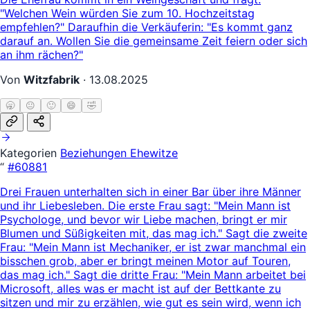
"Welchen Wein würden Sie zum 10. Hochzeitstag
empfehlen?" Daraufhin die Verkäuferin: "Es kommt ganz
darauf an. Wollen Sie die gemeinsame Zeit feiern oder sich
an ihm rächen?"
Von
Witzfabrik
·
13.08.2025
🥱
😐
🙂
😄
🤣
Kategorien
Beziehungen
Ehewitze
“
#60881
Drei Frauen unterhalten sich in einer Bar über ihre Männer
und ihr Liebesleben. Die erste Frau sagt: "Mein Mann ist
Psychologe, und bevor wir Liebe machen, bringt er mir
Blumen und Süßigkeiten mit, das mag ich." Sagt die zweite
Frau: "Mein Mann ist Mechaniker, er ist zwar manchmal ein
bisschen grob, aber er bringt meinen Motor auf Touren,
das mag ich." Sagt die dritte Frau: "Mein Mann arbeitet bei
Microsoft, alles was er macht ist auf der Bettkante zu
sitzen und mir zu erzählen, wie gut es sein wird, wenn ich