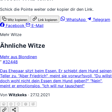
Schick die Pointe weiter oder kopier dir den Link.
WhatsApp
Telegram
Witz kopieren
Link kopieren
Facebook
E-Mail
Mehr Witze
Ähnliche Witze
Mehr aus Blondinen
“
#32448
Das Ehepaar sitzt beim Essen. Er schiebt dem Hund seinen
Teller zu. "Aber Friedrich", meint sie vorwurfsvoll, "Du willst
doch wohl nicht dein Essen dem Hund geben?" "Nein",
meint er emotionslos, "Ich will nur tauschen!"
Von
Witzkeks
·
27.12.2021
🥱
😐
🙂
😄
🤣