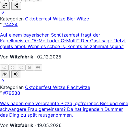
Kategorien
Oktoberfest Witze
Bier Witze
“
#4434
Auf einem bayerischen Schützenfest fragt der
Kapellmeister: "A-Moll oder C-Moll?" Der Gast sagt: "Jetzt
spuits amol. Wenn es schee is, könnts es zehnmal spuin."
Von
Witzfabrik
·
02.12.2025
🥱
😐
🙂
😄
🤣
Kategorien
Oktoberfest Witze
Flachwitze
“
#79588
Was haben eine verbrannte Pizza, gefrorenes Bier und eine
schwangere Frau gemeinsam? Da hat irgendein Dummer
das Ding zu spät rausgenommen.
Von
Witzfabrik
·
19.05.2026