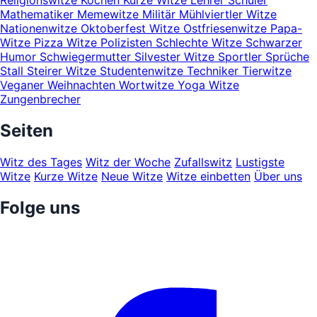
Religionswitze
Kochen
Kurze Witze
Lehrer Schüler
Mathematiker
Memewitze
Militär
Mühlviertler Witze
Nationenwitze
Oktoberfest Witze
Ostfriesenwitze
Papa-
Witze
Pizza Witze
Polizisten
Schlechte Witze
Schwarzer
Humor
Schwiegermutter
Silvester Witze
Sportler
Sprüche
Stall
Steirer Witze
Studentenwitze
Techniker
Tierwitze
Veganer
Weihnachten
Wortwitze
Yoga Witze
Zungenbrecher
Seiten
Witz des Tages
Witz der Woche
Zufallswitz
Lustigste
Witze
Kurze Witze
Neue Witze
Witze einbetten
Über uns
Folge uns