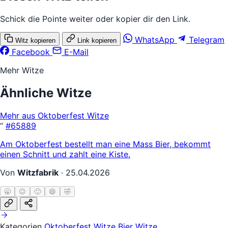
Schick die Pointe weiter oder kopier dir den Link.
WhatsApp
Telegram
Witz kopieren
Link kopieren
Facebook
E-Mail
Mehr Witze
Ähnliche Witze
Mehr aus Oktoberfest Witze
“
#65889
Am Oktoberfest bestellt man eine Mass Bier, bekommt
einen Schnitt und zahlt eine Kiste.
Von
Witzfabrik
·
25.04.2026
🥱
😐
🙂
😄
🤣
Kategorien
Oktoberfest Witze
Bier Witze