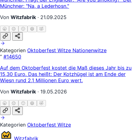
Münchner: "Na, a Lederhosn."
Von
Witzfabrik
·
21.09.2025
🥱
😐
🙂
😄
🤣
Kategorien
Oktoberfest Witze
Nationenwitze
“
#14650
Auf dem Oktoberfest kostet die Maß dieses Jahr bis zu
15,30 Euro. Das heißt: Der Kotzhügel ist am Ende der
Wiesn rund 2,1 Millionen Euro wert.
Von
Witzfabrik
·
19.05.2026
🥱
😐
🙂
😄
🤣
Kategorien
Oktoberfest Witze
Witz
fabrik