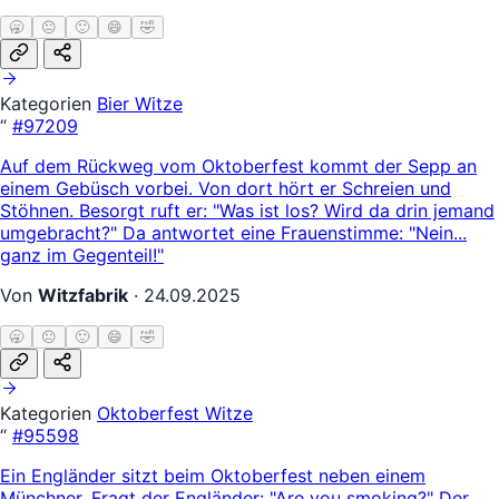
🥱
😐
🙂
😄
🤣
Kategorien
Bier Witze
“
#97209
Auf dem Rückweg vom Oktoberfest kommt der Sepp an
einem Gebüsch vorbei. Von dort hört er Schreien und
Stöhnen. Besorgt ruft er: "Was ist los? Wird da drin jemand
umgebracht?" Da antwortet eine Frauenstimme: "Nein...
ganz im Gegenteil!"
Von
Witzfabrik
·
24.09.2025
🥱
😐
🙂
😄
🤣
Kategorien
Oktoberfest Witze
“
#95598
Ein Engländer sitzt beim Oktoberfest neben einem
Münchner. Fragt der Engländer: "Are you smoking?" Der