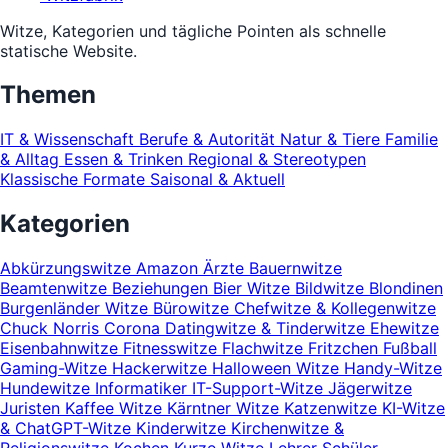
Witze, Kategorien und tägliche Pointen als schnelle
statische Website.
Themen
IT & Wissenschaft
Berufe & Autorität
Natur & Tiere
Familie
& Alltag
Essen & Trinken
Regional & Stereotypen
Klassische Formate
Saisonal & Aktuell
Kategorien
Abkürzungswitze
Amazon
Ärzte
Bauernwitze
Beamtenwitze
Beziehungen
Bier Witze
Bildwitze
Blondinen
Burgenländer Witze
Bürowitze
Chefwitze & Kollegenwitze
Chuck Norris
Corona
Datingwitze & Tinderwitze
Ehewitze
Eisenbahnwitze
Fitnesswitze
Flachwitze
Fritzchen
Fußball
Gaming-Witze
Hackerwitze
Halloween Witze
Handy-Witze
Hundewitze
Informatiker
IT-Support-Witze
Jägerwitze
Juristen
Kaffee Witze
Kärntner Witze
Katzenwitze
KI-Witze
& ChatGPT-Witze
Kinderwitze
Kirchenwitze &