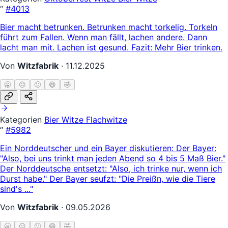
“
#4013
Bier macht betrunken. Betrunken macht torkelig. Torkeln
führt zum Fallen. Wenn man fällt, lachen andere. Dann
lacht man mit. Lachen ist gesund. Fazit: Mehr Bier trinken.
Von
Witzfabrik
·
11.12.2025
🥱
😐
🙂
😄
🤣
Kategorien
Bier Witze
Flachwitze
“
#5982
Ein Norddeutscher und ein Bayer diskutieren: Der Bayer:
"Also, bei uns trinkt man jeden Abend so 4 bis 5 Maß Bier."
Der Norddeutsche entsetzt: "Also, ich trinke nur, wenn ich
Durst habe." Der Bayer seufzt: "Die Preißn, wie die Tiere
sind's ..."
Von
Witzfabrik
·
09.05.2026
🥱
😐
🙂
😄
🤣