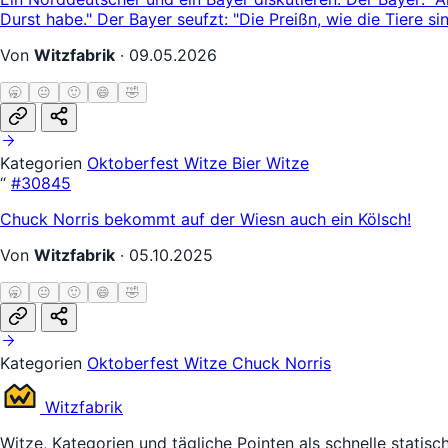
Durst habe." Der Bayer seufzt: "Die Preißn, wie die Tiere sind
Von
Witzfabrik
·
09.05.2026
🥱
😐
🙂
😄
🤣
Kategorien
Oktoberfest Witze
Bier Witze
“
#30845
Chuck Norris bekommt auf der Wiesn auch ein Kölsch!
Von
Witzfabrik
·
05.10.2025
🥱
😐
🙂
😄
🤣
Kategorien
Oktoberfest Witze
Chuck Norris
Witz
fabrik
Witze, Kategorien und tägliche Pointen als schnelle statisc