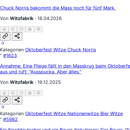
Chuck Norris bekommt die Mass noch für fünf Mark.
Von
Witzfabrik
·
18.04.2026
🥱
😐
🙂
😄
🤣
Kategorien
Oktoberfest Witze
Chuck Norris
“
#1623
Annahme: Eine Fliege fällt in den Masskrug beim Oktoberfest
aus und ruft: "Ausspucka. Aber älles."
Von
Witzfabrik
·
19.12.2025
🥱
😐
🙂
😄
🤣
Kategorien
Oktoberfest Witze
Nationenwitze
Bier Witze
“
#5982
Ein Norddeutscher und ein Bayer diskutieren: Der Bayer: "Al