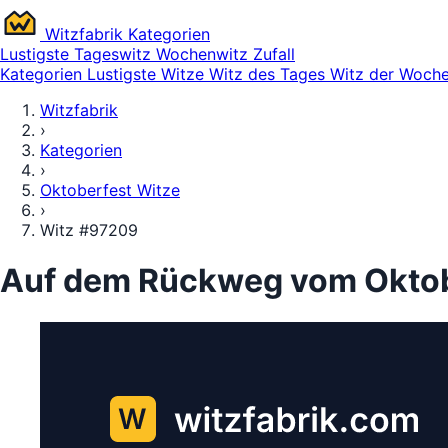
Witz
fabrik
Kategorien
Lustigste
Tageswitz
Wochenwitz
Zufall
Kategorien
Lustigste Witze
Witz des Tages
Witz der Woch
Witzfabrik
›
Kategorien
›
Oktoberfest Witze
›
Witz #97209
Auf dem Rückweg vom Oktob