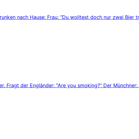
ken nach Hause: Frau: "Du wolltest doch nur zwei Bier tri
r. Fragt der Engländer: "Are you smoking?" Der Münchner: 