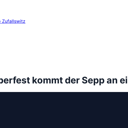
e
Zufallswitz
erfest kommt der Sepp an 