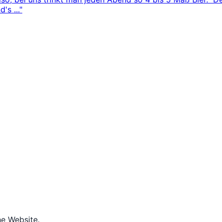
's ..."
he Website.