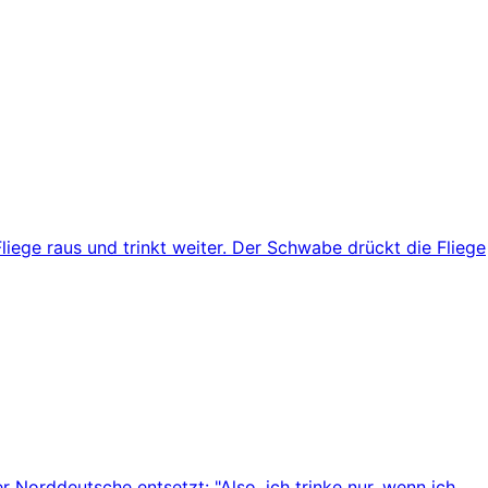
Fliege raus und trinkt weiter. Der Schwabe drückt die Fliege
r Norddeutsche entsetzt: "Also, ich trinke nur, wenn ich