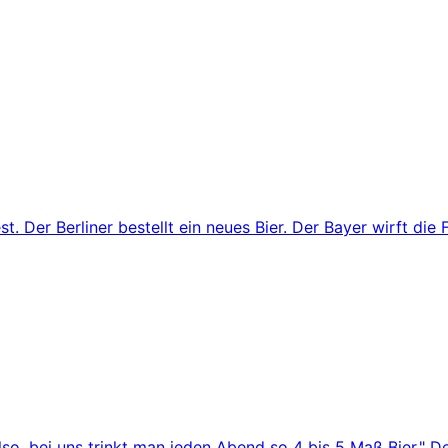
. Der Berliner bestellt ein neues Bier. Der Bayer wirft die 
so, bei uns trinkt man jeden Abend so 4 bis 5 Maß Bier." De