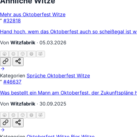
Ähnliche Witze
Mehr aus Oktoberfest Witze
“
#32818
Hand hoch, wem das Oktoberfest auch so scheißegal ist wi
Von
Witzfabrik
·
05.03.2026
🥱
😐
🙂
😄
🤣
Kategorien
Sprüche
Oktoberfest Witze
“
#46637
Was bestellt ein Mann am Oktoberfest, der Zukunftspläne h
Von
Witzfabrik
·
30.09.2025
🥱
😐
🙂
😄
🤣
Kategorien
Oktoberfest Witze
Bier Witze