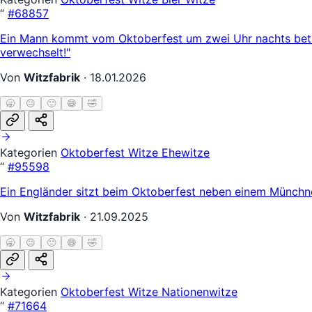
“
#68857
Ein Mann kommt vom Oktoberfest um zwei Uhr nachts betrun
verwechselt!"
Von
Witzfabrik
·
18.01.2026
🥱
😐
🙂
😄
🤣
Kategorien
Oktoberfest Witze
Ehewitze
“
#95598
Ein Engländer sitzt beim Oktoberfest neben einem Münchne
Von
Witzfabrik
·
21.09.2025
🥱
😐
🙂
😄
🤣
Kategorien
Oktoberfest Witze
Nationenwitze
“
#71664