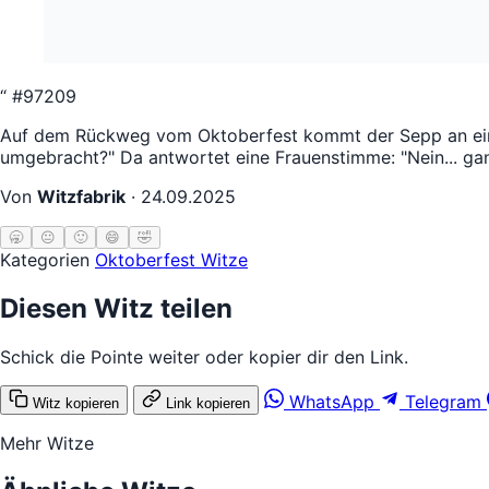
“
#97209
Auf dem Rückweg vom Oktoberfest kommt der Sepp an einem 
umgebracht?" Da antwortet eine Frauenstimme: "Nein... gan
Von
Witzfabrik
·
24.09.2025
🥱
😐
🙂
😄
🤣
Kategorien
Oktoberfest Witze
Diesen Witz teilen
Schick die Pointe weiter oder kopier dir den Link.
WhatsApp
Telegram
Witz kopieren
Link kopieren
Mehr Witze