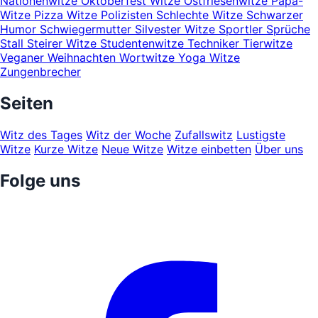
Nationenwitze
Oktoberfest Witze
Ostfriesenwitze
Papa-
Witze
Pizza Witze
Polizisten
Schlechte Witze
Schwarzer
Humor
Schwiegermutter
Silvester Witze
Sportler
Sprüche
Stall
Steirer Witze
Studentenwitze
Techniker
Tierwitze
Veganer
Weihnachten
Wortwitze
Yoga Witze
Zungenbrecher
Seiten
Witz des Tages
Witz der Woche
Zufallswitz
Lustigste
Witze
Kurze Witze
Neue Witze
Witze einbetten
Über uns
Folge uns