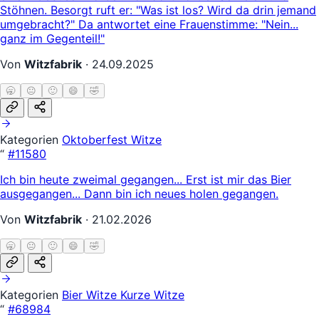
Stöhnen. Besorgt ruft er: "Was ist los? Wird da drin jemand
umgebracht?" Da antwortet eine Frauenstimme: "Nein...
ganz im Gegenteil!"
Von
Witzfabrik
·
24.09.2025
🥱
😐
🙂
😄
🤣
Kategorien
Oktoberfest Witze
“
#11580
Ich bin heute zweimal gegangen... Erst ist mir das Bier
ausgegangen... Dann bin ich neues holen gegangen.
Von
Witzfabrik
·
21.02.2026
🥱
😐
🙂
😄
🤣
Kategorien
Bier Witze
Kurze Witze
“
#68984