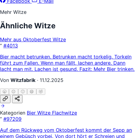
Facebook
E-Mail
Mehr Witze
Ähnliche Witze
Mehr aus Oktoberfest Witze
“
#4013
Bier macht betrunken. Betrunken macht torkelig. Torkeln
führt zum Fallen. Wenn man fällt, lachen andere. Dann
lacht man mit. Lachen ist gesund. Fazit: Mehr Bier trinken.
Von
Witzfabrik
·
11.12.2025
🥱
😐
🙂
😄
🤣
Kategorien
Bier Witze
Flachwitze
“
#97209
Auf dem Rückweg vom Oktoberfest kommt der Sepp an
einem Gebüsch vorbei. Von dort hört er Schreien und