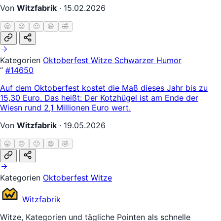
Von
Witzfabrik
·
15.02.2026
🥱
😐
🙂
😄
🤣
Kategorien
Oktoberfest Witze
Schwarzer Humor
“
#14650
Auf dem Oktoberfest kostet die Maß dieses Jahr bis zu
15,30 Euro. Das heißt: Der Kotzhügel ist am Ende der
Wiesn rund 2,1 Millionen Euro wert.
Von
Witzfabrik
·
19.05.2026
🥱
😐
🙂
😄
🤣
Kategorien
Oktoberfest Witze
Witz
fabrik
Witze, Kategorien und tägliche Pointen als schnelle