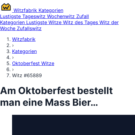
Witz
fabrik
Kategorien
Lustigste
Tageswitz
Wochenwitz
Zufall
Kategorien
Lustigste Witze
Witz des Tages
Witz der
Woche
Zufallswitz
Witzfabrik
›
Kategorien
›
Oktoberfest Witze
›
Witz #65889
Am Oktoberfest bestellt
man eine Mass Bier…