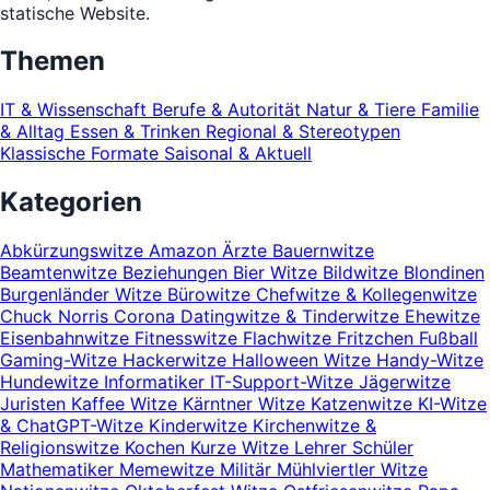
statische Website.
Themen
IT & Wissenschaft
Berufe & Autorität
Natur & Tiere
Familie
& Alltag
Essen & Trinken
Regional & Stereotypen
Klassische Formate
Saisonal & Aktuell
Kategorien
Abkürzungswitze
Amazon
Ärzte
Bauernwitze
Beamtenwitze
Beziehungen
Bier Witze
Bildwitze
Blondinen
Burgenländer Witze
Bürowitze
Chefwitze & Kollegenwitze
Chuck Norris
Corona
Datingwitze & Tinderwitze
Ehewitze
Eisenbahnwitze
Fitnesswitze
Flachwitze
Fritzchen
Fußball
Gaming-Witze
Hackerwitze
Halloween Witze
Handy-Witze
Hundewitze
Informatiker
IT-Support-Witze
Jägerwitze
Juristen
Kaffee Witze
Kärntner Witze
Katzenwitze
KI-Witze
& ChatGPT-Witze
Kinderwitze
Kirchenwitze &
Religionswitze
Kochen
Kurze Witze
Lehrer Schüler
Mathematiker
Memewitze
Militär
Mühlviertler Witze