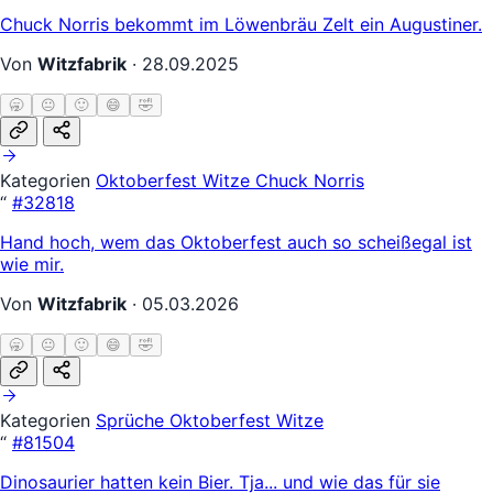
Chuck Norris bekommt im Löwenbräu Zelt ein Augustiner.
Von
Witzfabrik
·
28.09.2025
🥱
😐
🙂
😄
🤣
Kategorien
Oktoberfest Witze
Chuck Norris
“
#32818
Hand hoch, wem das Oktoberfest auch so scheißegal ist
wie mir.
Von
Witzfabrik
·
05.03.2026
🥱
😐
🙂
😄
🤣
Kategorien
Sprüche
Oktoberfest Witze
“
#81504
Dinosaurier hatten kein Bier. Tja... und wie das für sie