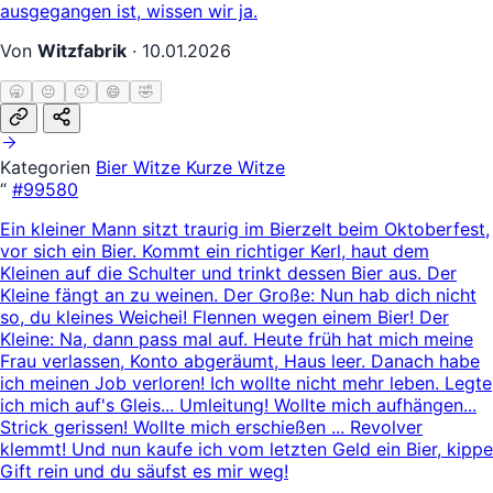
ausgegangen ist, wissen wir ja.
Von
Witzfabrik
·
10.01.2026
🥱
😐
🙂
😄
🤣
Kategorien
Bier Witze
Kurze Witze
“
#99580
Ein kleiner Mann sitzt traurig im Bierzelt beim Oktoberfest,
vor sich ein Bier. Kommt ein richtiger Kerl, haut dem
Kleinen auf die Schulter und trinkt dessen Bier aus. Der
Kleine fängt an zu weinen. Der Große: Nun hab dich nicht
so, du kleines Weichei! Flennen wegen einem Bier! Der
Kleine: Na, dann pass mal auf. Heute früh hat mich meine
Frau verlassen, Konto abgeräumt, Haus leer. Danach habe
ich meinen Job verloren! Ich wollte nicht mehr leben. Legte
ich mich auf's Gleis... Umleitung! Wollte mich aufhängen...
Strick gerissen! Wollte mich erschießen ... Revolver
klemmt! Und nun kaufe ich vom letzten Geld ein Bier, kippe
Gift rein und du säufst es mir weg!