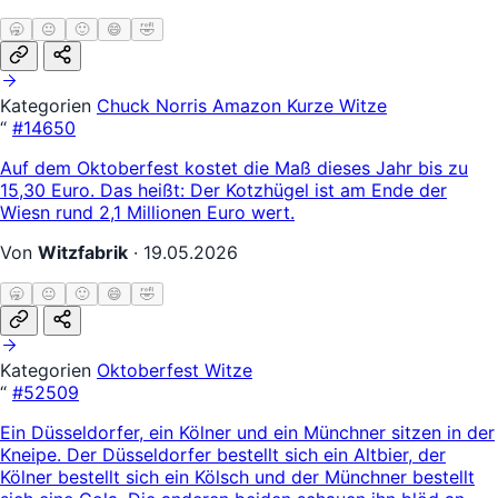
🥱
😐
🙂
😄
🤣
Kategorien
Chuck Norris
Amazon
Kurze Witze
“
#14650
Auf dem Oktoberfest kostet die Maß dieses Jahr bis zu
15,30 Euro. Das heißt: Der Kotzhügel ist am Ende der
Wiesn rund 2,1 Millionen Euro wert.
Von
Witzfabrik
·
19.05.2026
🥱
😐
🙂
😄
🤣
Kategorien
Oktoberfest Witze
“
#52509
Ein Düsseldorfer, ein Kölner und ein Münchner sitzen in der
Kneipe. Der Düsseldorfer bestellt sich ein Altbier, der
Kölner bestellt sich ein Kölsch und der Münchner bestellt