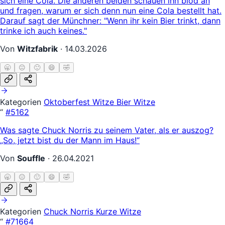
sich eine Cola. Die anderen beiden schauen ihn blöd an
und fragen, warum er sich denn nun eine Cola bestellt hat.
Darauf sagt der Münchner: "Wenn ihr kein Bier trinkt, dann
trinke ich auch keines."
Von
Witzfabrik
·
14.03.2026
🥱
😐
🙂
😄
🤣
Kategorien
Oktoberfest Witze
Bier Witze
“
#5162
Was sagte Chuck Norris zu seinem Vater, als er auszog?
„So, jetzt bist du der Mann im Haus!“
Von
Souffle
·
26.04.2021
🥱
😐
🙂
😄
🤣
Kategorien
Chuck Norris
Kurze Witze
“
#71664