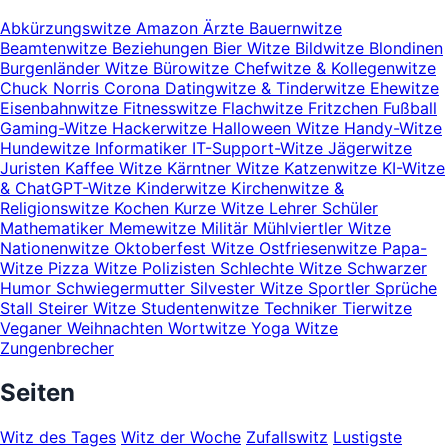
Abkürzungswitze
Amazon
Ärzte
Bauernwitze
Beamtenwitze
Beziehungen
Bier Witze
Bildwitze
Blondinen
Burgenländer Witze
Bürowitze
Chefwitze & Kollegenwitze
Chuck Norris
Corona
Datingwitze & Tinderwitze
Ehewitze
Eisenbahnwitze
Fitnesswitze
Flachwitze
Fritzchen
Fußball
Gaming-Witze
Hackerwitze
Halloween Witze
Handy-Witze
Hundewitze
Informatiker
IT-Support-Witze
Jägerwitze
Juristen
Kaffee Witze
Kärntner Witze
Katzenwitze
KI-Witze
& ChatGPT-Witze
Kinderwitze
Kirchenwitze &
Religionswitze
Kochen
Kurze Witze
Lehrer Schüler
Mathematiker
Memewitze
Militär
Mühlviertler Witze
Nationenwitze
Oktoberfest Witze
Ostfriesenwitze
Papa-
Witze
Pizza Witze
Polizisten
Schlechte Witze
Schwarzer
Humor
Schwiegermutter
Silvester Witze
Sportler
Sprüche
Stall
Steirer Witze
Studentenwitze
Techniker
Tierwitze
Veganer
Weihnachten
Wortwitze
Yoga Witze
Zungenbrecher
Seiten
Witz des Tages
Witz der Woche
Zufallswitz
Lustigste