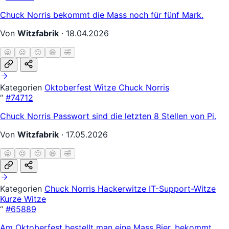
Chuck Norris bekommt die Mass noch für fünf Mark.
Von
Witzfabrik
·
18.04.2026
🥱
😐
🙂
😄
🤣
Kategorien
Oktoberfest Witze
Chuck Norris
“
#74712
Chuck Norris Passwort sind die letzten 8 Stellen von Pi.
Von
Witzfabrik
·
17.05.2026
🥱
😐
🙂
😄
🤣
Kategorien
Chuck Norris
Hackerwitze
IT-Support-Witze
Kurze Witze
“
#65889
Am Oktoberfest bestellt man eine Mass Bier, bekommt