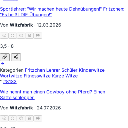
Sportlehrer: "Wir machen heute Dehnübungen!" Fritzchen:
"Es heißt DIE Übungen!"
Von
Witzfabrik
·
12.03.2026
🥱
😐
🙂
😄
🤣
3,5 · 8
Kategorien
Fritzchen
Lehrer Schüler
Kinderwitze
Wortwitze
Fitnesswitze
Kurze Witze
“
#8132
Wie nennt man einen Cowboy ohne Pferd? Einen
Sattelschlepper.
Von
Witzfabrik
·
24.07.2026
🥱
😐
🙂
😄
🤣