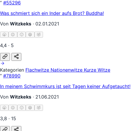
“
#55296
Was schmiert sich ein Inder aufs Brot? Buddha!
Von
Witzkeks
·
02.01.2021
🥱
😐
🙂
😄
🤣
4,4 · 5
Kategorien
Flachwitze
Nationenwitze
Kurze Witze
“
#78990
In meinem Schwimmkurs ist seit Tagen keiner Aufgetaucht!
Von
Witzkeks
·
21.06.2021
🥱
😐
🙂
😄
🤣
3,8 · 15