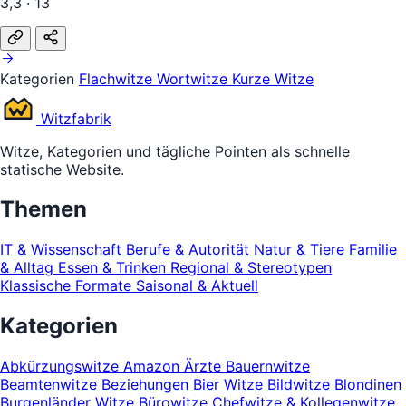
3,3 · 13
Kategorien
Flachwitze
Wortwitze
Kurze Witze
Witz
fabrik
Witze, Kategorien und tägliche Pointen als schnelle
statische Website.
Themen
IT & Wissenschaft
Berufe & Autorität
Natur & Tiere
Familie
& Alltag
Essen & Trinken
Regional & Stereotypen
Klassische Formate
Saisonal & Aktuell
Kategorien
Abkürzungswitze
Amazon
Ärzte
Bauernwitze
Beamtenwitze
Beziehungen
Bier Witze
Bildwitze
Blondinen
Burgenländer Witze
Bürowitze
Chefwitze & Kollegenwitze