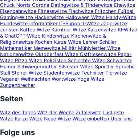
Chuck Norris
Corona
Datingwitze & Tinderwitze
Ehewitze
Eisenbahnwitze
Fitnesswitze
Flachwitze
Fritzchen
Fußball
Gaming-Witze
Hackerwitze
Halloween Witze
Handy-Witze
Hundewitze
Informatiker
IT-Support-Witze
Jägerwitze
Juristen
Kaffee Witze
Kärntner Witze
Katzenwitze
KI-Witze
& ChatGPT-Witze
Kinderwitze
Kirchenwitze &
Religionswitze
Kochen
Kurze Witze
Lehrer Schüler
Mathematiker
Memewitze
Militär
Mühlviertler Witze
Nationenwitze
Oktoberfest Witze
Ostfriesenwitze
Papa-
Witze
Pizza Witze
Polizisten
Schlechte Witze
Schwarzer
Humor
Schwiegermutter
Silvester Witze
Sportler
Sprüche
Stall
Steirer Witze
Studentenwitze
Techniker
Tierwitze
Veganer
Weihnachten
Wortwitze
Yoga Witze
Zungenbrecher
Seiten
Witz des Tages
Witz der Woche
Zufallswitz
Lustigste
Witze
Kurze Witze
Neue Witze
Witze einbetten
Über uns
Folge uns