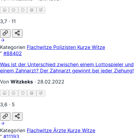
🥱
😐
🙂
😄
🤣
3,7 · 11
Kategorien
Flachwitze
Polizisten
Kurze Witze
“
#88402
Was ist der Unterschied zwischen einem Lottospieler und
einem Zahnarzt? Der Zahnarzt gewinnt bei jeder Ziehung!
Von
Witzkeks
·
28.02.2022
🥱
😐
🙂
😄
🤣
3,6 · 5
Kategorien
Flachwitze
Ärzte
Kurze Witze
“
#11193