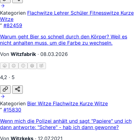
Kategorien
Flachwitze
Lehrer Schüler
Fitnesswitze
Kurze
Witze
“
#82459
Warum geht Bier so schnell durch den Körper? Weil es
nicht anhalten muss, um die Farbe zu wechseln.
Von
Witzfabrik
·
08.03.2026
🥱
😐
🙂
😄
🤣
4,2 · 5
Kategorien
Bier Witze
Flachwitze
Kurze Witze
“
#15830
Wenn mich die Polizei anhält und sagt "Papiere" und ich
dann antworte: "Schere" - hab ich dann gewonne?
Von
Witzkeks
·
12.07.2021