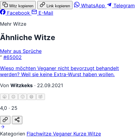
WhatsApp
Telegram
Witz kopieren
Link kopieren
Facebook
E-Mail
Mehr Witze
Ähnliche Witze
Mehr aus Sprüche
“
#65002
Wieso möchten Veganer nicht bevorzugt behandelt
werden? Weil sie keine Extra-Wurst haben wollen.
Von
Witzkeks
·
22.09.2021
🥱
😐
🙂
😄
🤣
4,0 · 25
Kategorien
Flachwitze
Veganer
Kurze Witze