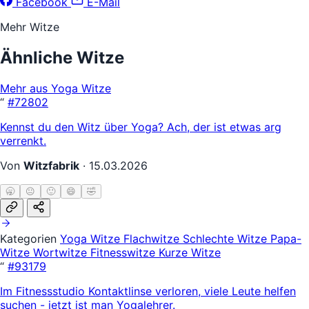
Facebook
E-Mail
Mehr Witze
Ähnliche Witze
Mehr aus Yoga Witze
“
#72802
Kennst du den Witz über Yoga? Ach, der ist etwas arg
verrenkt.
Von
Witzfabrik
·
15.03.2026
🥱
😐
🙂
😄
🤣
Kategorien
Yoga Witze
Flachwitze
Schlechte Witze
Papa-
Witze
Wortwitze
Fitnesswitze
Kurze Witze
“
#93179
Im Fitnessstudio Kontaktlinse verloren, viele Leute helfen
suchen - jetzt ist man Yogalehrer.