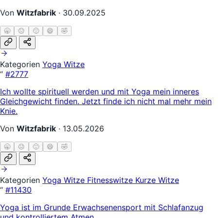
Von
Witzfabrik
·
30.09.2025
🥱
😐
🙂
😄
🤣
Kategorien
Yoga Witze
“
#2777
Ich wollte spirituell werden und mit Yoga mein inneres
Gleichgewicht finden. Jetzt finde ich nicht mal mehr mein
Knie.
Von
Witzfabrik
·
13.05.2026
🥱
😐
🙂
😄
🤣
Kategorien
Yoga Witze
Fitnesswitze
Kurze Witze
“
#11430
Yoga ist im Grunde Erwachsenensport mit Schlafanzug
und kontrolliertem Atmen.