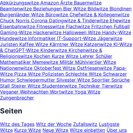
Abkürzungswitze
Amazon
Ärzte
Bauernwitze
Beamtenwitze
Beziehungen
Bier Witze
Bildwitze
Blondinen
Burgenländer Witze
Bürowitze
Chefwitze & Kollegenwitze
Chuck Norris
Corona
Datingwitze & Tinderwitze
Ehewitze
Eisenbahnwitze
Fitnesswitze
Flachwitze
Fritzchen
Fußball
Gaming-Witze
Hackerwitze
Halloween Witze
Handy-Witze
Hundewitze
Informatiker
IT-Support-Witze
Jägerwitze
Juristen
Kaffee Witze
Kärntner Witze
Katzenwitze
KI-Witze
& ChatGPT-Witze
Kinderwitze
Kirchenwitze &
Religionswitze
Kochen
Kurze Witze
Lehrer Schüler
Mathematiker
Memewitze
Militär
Mühlviertler Witze
Nationenwitze
Oktoberfest Witze
Ostfriesenwitze
Papa-
Witze
Pizza Witze
Polizisten
Schlechte Witze
Schwarzer
Humor
Schwiegermutter
Silvester Witze
Sportler
Sprüche
Stall
Steirer Witze
Studentenwitze
Techniker
Tierwitze
Veganer
Weihnachten
Wortwitze
Yoga Witze
Zungenbrecher
Seiten
Witz des Tages
Witz der Woche
Zufallswitz
Lustigste
Witze
Kurze Witze
Neue Witze
Witze einbetten
Über uns