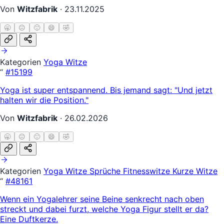
Von
Witzfabrik
·
23.11.2025
🥱
😐
🙂
😄
🤣
Kategorien
Yoga Witze
“
#15199
Yoga ist super entspannend. Bis jemand sagt: "Und jetzt
halten wir die Position."
Von
Witzfabrik
·
26.02.2026
🥱
😐
🙂
😄
🤣
Kategorien
Yoga Witze
Sprüche
Fitnesswitze
Kurze Witze
“
#48161
Wenn ein Yogalehrer seine Beine senkrecht nach oben
streckt und dabei furzt, welche Yoga Figur stellt er da?
Eine Duftkerze.