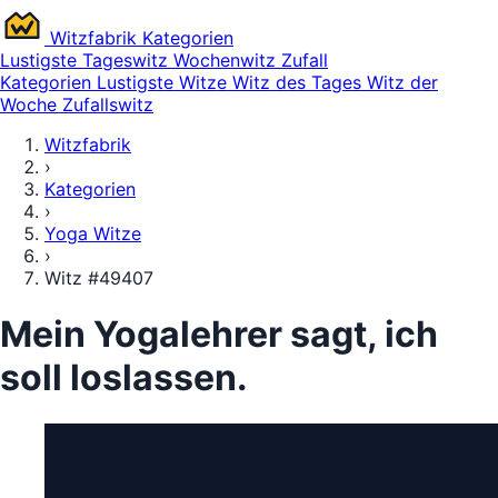
Witz
fabrik
Kategorien
Lustigste
Tageswitz
Wochenwitz
Zufall
Kategorien
Lustigste Witze
Witz des Tages
Witz der
Woche
Zufallswitz
Witzfabrik
›
Kategorien
›
Yoga Witze
›
Witz #49407
Mein Yogalehrer sagt, ich
soll loslassen.