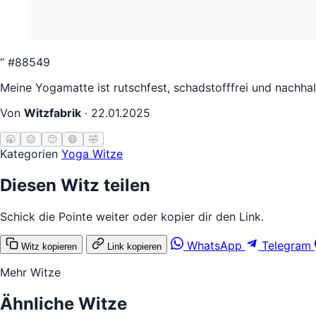
“
#88549
Meine Yogamatte ist rutschfest, schadstofffrei und nachhal
Von
Witzfabrik
·
22.01.2025
🥱
😐
🙂
😄
🤣
Kategorien
Yoga Witze
Diesen Witz teilen
Schick die Pointe weiter oder kopier dir den Link.
WhatsApp
Telegram
Witz kopieren
Link kopieren
Mehr Witze
Ähnliche Witze