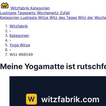
Witz
fabrik
Kategorien
Lustigste
Tageswitz
Wochenwitz
Zufall
Kategorien
Lustigste Witze
Witz des Tages
Witz der Woch
Witzfabrik
›
Kategorien
›
Yoga Witze
›
Witz #88549
Meine Yogamatte ist rutschfe