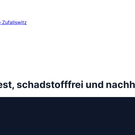
e
Zufallswitz
st, schadstofffrei und nachh