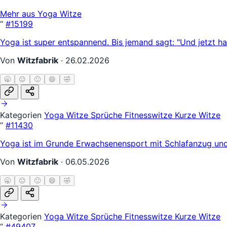
Mehr aus Yoga Witze
“
#15199
Yoga ist super entspannend. Bis jemand sagt: "Und jetzt hal
Von
Witzfabrik
·
26.02.2026
🥱
😐
🙂
😄
🤣
Kategorien
Yoga Witze
Sprüche
Fitnesswitze
Kurze Witze
“
#11430
Yoga ist im Grunde Erwachsenensport mit Schlafanzug und
Von
Witzfabrik
·
06.05.2026
🥱
😐
🙂
😄
🤣
Kategorien
Yoga Witze
Sprüche
Fitnesswitze
Kurze Witze
“
#49407