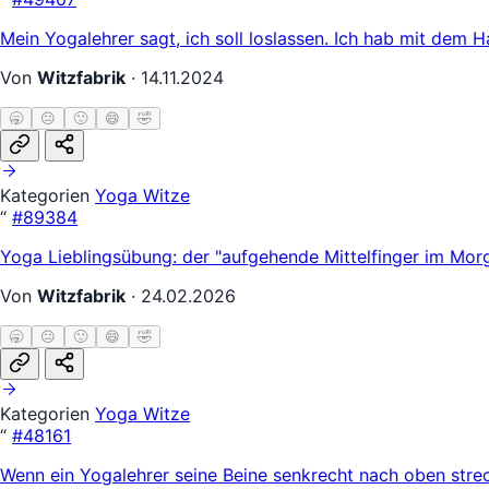
Mein Yogalehrer sagt, ich soll loslassen. Ich hab mit dem H
Von
Witzfabrik
·
14.11.2024
🥱
😐
🙂
😄
🤣
Kategorien
Yoga Witze
“
#89384
Yoga Lieblingsübung: der "aufgehende Mittelfinger im Morg
Von
Witzfabrik
·
24.02.2026
🥱
😐
🙂
😄
🤣
Kategorien
Yoga Witze
“
#48161
Wenn ein Yogalehrer seine Beine senkrecht nach oben streck