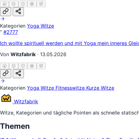
🥱
😐
🙂
😄
🤣
Kategorien
Yoga Witze
“
#2777
Ich wollte spirituell werden und mit Yoga mein inneres Glei
Von
Witzfabrik
·
13.05.2026
🥱
😐
🙂
😄
🤣
Kategorien
Yoga Witze
Fitnesswitze
Kurze Witze
Witz
fabrik
Witze, Kategorien und tägliche Pointen als schnelle statisc
Themen