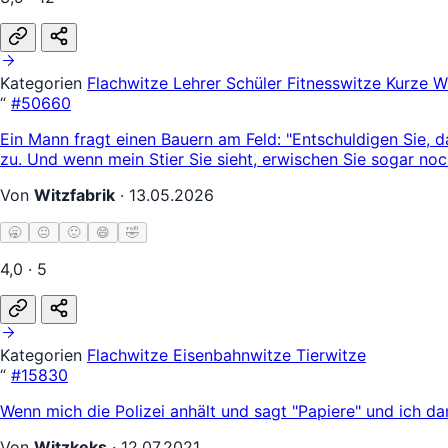
Kategorien
Flachwitze
Lehrer Schüler
Fitnesswitze
Kurze W
“
#50660
Ein Mann fragt einen Bauern am Feld: "Entschuldigen Sie, d
zu. Und wenn mein Stier Sie sieht, erwischen Sie sogar no
Von
Witzfabrik
·
13.05.2026
🥱
😐
🙂
😄
🤣
4,0 · 5
Kategorien
Flachwitze
Eisenbahnwitze
Tierwitze
“
#15830
Wenn mich die Polizei anhält und sagt "Papiere" und ich d
Von
Witzkeks
·
12.07.2021