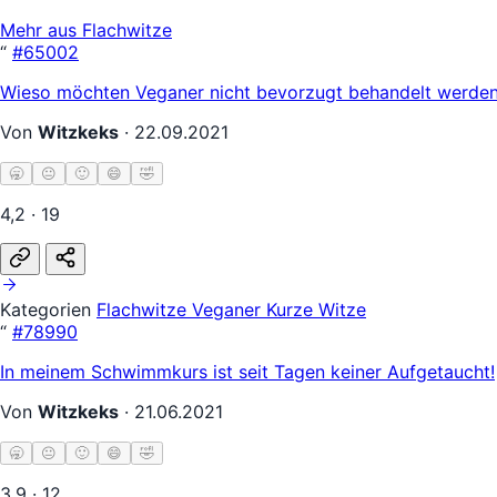
Mehr aus Flachwitze
“
#65002
Wieso möchten Veganer nicht bevorzugt behandelt werden?
Von
Witzkeks
·
22.09.2021
🥱
😐
🙂
😄
🤣
4,2 · 19
Kategorien
Flachwitze
Veganer
Kurze Witze
“
#78990
In meinem Schwimmkurs ist seit Tagen keiner Aufgetaucht!
Von
Witzkeks
·
21.06.2021
🥱
😐
🙂
😄
🤣
3,9 · 12