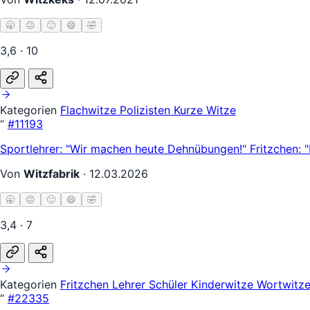
🥱
😐
🙂
😄
🤣
3,6 · 10
Kategorien
Flachwitze
Polizisten
Kurze Witze
“
#11193
Sportlehrer: "Wir machen heute Dehnübungen!" Fritzchen: 
Von
Witzfabrik
·
12.03.2026
🥱
😐
🙂
😄
🤣
3,4 · 7
Kategorien
Fritzchen
Lehrer Schüler
Kinderwitze
Wortwitz
“
#22335