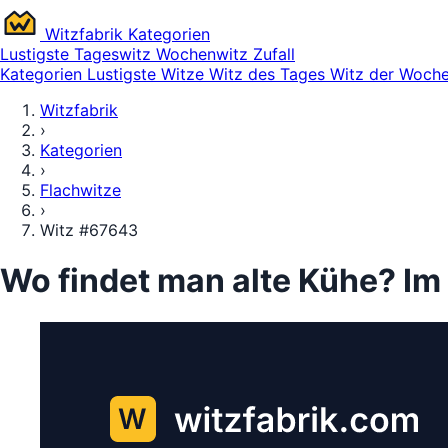
Witz
fabrik
Kategorien
Lustigste
Tageswitz
Wochenwitz
Zufall
Kategorien
Lustigste Witze
Witz des Tages
Witz der Woch
Witzfabrik
›
Kategorien
›
Flachwitze
›
Witz #67643
Wo findet man alte Kühe? I