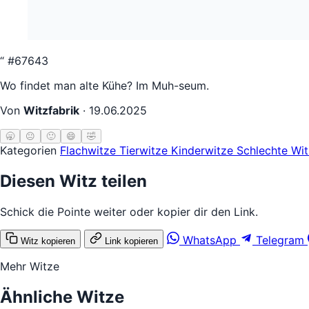
“
#67643
Wo findet man alte Kühe? Im Muh-seum.
Von
Witzfabrik
·
19.06.2025
🥱
😐
🙂
😄
🤣
Kategorien
Flachwitze
Tierwitze
Kinderwitze
Schlechte Wi
Diesen Witz teilen
Schick die Pointe weiter oder kopier dir den Link.
WhatsApp
Telegram
Witz kopieren
Link kopieren
Mehr Witze
Ähnliche Witze