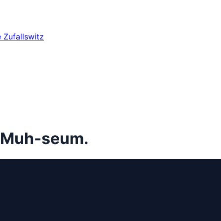
e
Zufallswitz
m Muh-seum.