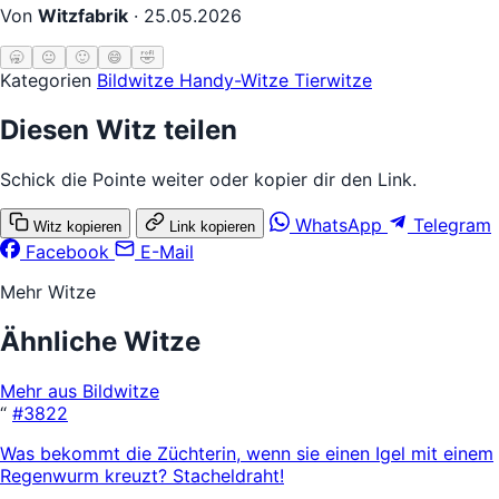
Von
Witzfabrik
·
25.05.2026
🥱
😐
🙂
😄
🤣
Kategorien
Bildwitze
Handy-Witze
Tierwitze
Diesen Witz teilen
Schick die Pointe weiter oder kopier dir den Link.
WhatsApp
Telegram
Witz kopieren
Link kopieren
Facebook
E-Mail
Mehr Witze
Ähnliche Witze
Mehr aus Bildwitze
“
#3822
Was bekommt die Züchterin, wenn sie einen Igel mit einem
Regenwurm kreuzt? Stacheldraht!