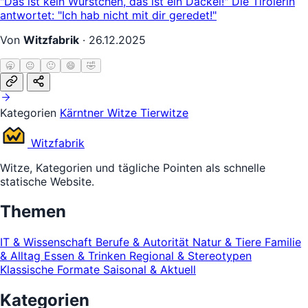
"Das ist kein Würstchen, das ist ein Dackel!" Die Tirolerin
antwortet: "Ich hab nicht mit dir geredet!"
Von
Witzfabrik
·
26.12.2025
🥱
😐
🙂
😄
🤣
Kategorien
Kärntner Witze
Tierwitze
Witz
fabrik
Witze, Kategorien und tägliche Pointen als schnelle
statische Website.
Themen
IT & Wissenschaft
Berufe & Autorität
Natur & Tiere
Familie
& Alltag
Essen & Trinken
Regional & Stereotypen
Klassische Formate
Saisonal & Aktuell
Kategorien