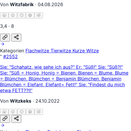
Von
Witzfabrik
·
04.08.2026
🥱
😐
🙂
😄
🤣
3,4 · 8
Kategorien
Flachwitze
Tierwitze
Kurze Witze
“
#2552
Sie: "Schahatz, wie sehe ich aus?" Er: "Süß!" Sie: "Süß?!"
Sie: "Süß = Honig, Honig = Bienen, Bienen = Blume, Blume
= Blümchen, Blümchen = Benjamin Blümchen, Benjamin
Blümchen = Elefant, Elefant= Fett!" Sie: "Findest du mich
etwa FETT??!!“
Von
Witzkeks
·
24.10.2022
🥱
😐
🙂
😄
🤣