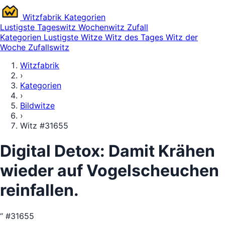
Witz
fabrik
Kategorien
Lustigste
Tageswitz
Wochenwitz
Zufall
Kategorien
Lustigste Witze
Witz des Tages
Witz der
Woche
Zufallswitz
Witzfabrik
›
Kategorien
›
Bildwitze
›
Witz #31655
Digital Detox: Damit Krähen
wieder auf Vogelscheuchen
reinfallen.
“
#31655