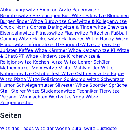
Abkürzungswitze
Amazon
Ärzte
Bauernwitze
Beamtenwitze
Beziehungen
Bier Witze
Bildwitze
Blondinen
Burgenländer Witze
Bürowitze
Chefwitze & Kollegenwitze
Chuck Norris
Corona
Datingwitze & Tinderwitze
Ehewitze
Eisenbahnwitze
Fitnesswitze
Flachwitze
Fritzchen
Fußball
Gaming-Witze
Hackerwitze
Halloween Witze
Handy-Witze
Hundewitze
Informatiker
IT-Support-Witze
Jägerwitze
Juristen
Kaffee Witze
Kärntner Witze
Katzenwitze
KI-Witze
& ChatGPT-Witze
Kinderwitze
Kirchenwitze &
Religionswitze
Kochen
Kurze Witze
Lehrer Schüler
Mathematiker
Memewitze
Militär
Mühlviertler Witze
Nationenwitze
Oktoberfest Witze
Ostfriesenwitze
Papa-
Witze
Pizza Witze
Polizisten
Schlechte Witze
Schwarzer
Humor
Schwiegermutter
Silvester Witze
Sportler
Sprüche
Stall
Steirer Witze
Studentenwitze
Techniker
Tierwitze
Veganer
Weihnachten
Wortwitze
Yoga Witze
Zungenbrecher
Seiten
Witz des Tages
Witz der Woche
Zufallswitz
Lustigste