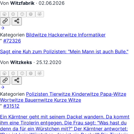
Von
Witzfabrik
·
02.06.2026
🥱
😐
🙂
😄
🤣
Kategorien
Bildwitze
Hackerwitze
Informatiker
“
#72326
Sagt eine Kuh zum Polizisten: "Mein Mann ist auch Bulle."
Von
Witzkeks
·
25.12.2020
🥱
😐
🙂
😄
🤣
Kategorien
Polizisten
Tierwitze
Kinderwitze
Papa-Witze
Wortwitze
Bauernwitze
Kurze Witze
“
#31512
Ein Kärntner geht mit seinem Dackel wandern. Da kommt
ihm eine Tirolerin entgegen. Die Frau sagt: "Was hast du
denn da für ein Würstchen mit?" Der Kärntner antwortet: