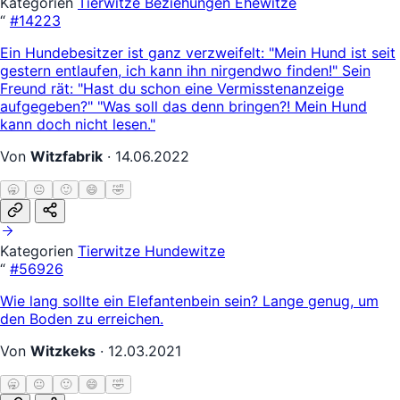
Kategorien
Tierwitze
Beziehungen
Ehewitze
“
#14223
Ein Hundebesitzer ist ganz verzweifelt: "Mein Hund ist seit
gestern entlaufen, ich kann ihn nirgendwo finden!" Sein
Freund rät: "Hast du schon eine Vermisstenanzeige
aufgegeben?" "Was soll das denn bringen?! Mein Hund
kann doch nicht lesen."
Von
Witzfabrik
·
14.06.2022
🥱
😐
🙂
😄
🤣
Kategorien
Tierwitze
Hundewitze
“
#56926
Wie lang sollte ein Elefantenbein sein? Lange genug, um
den Boden zu erreichen.
Von
Witzkeks
·
12.03.2021
🥱
😐
🙂
😄
🤣