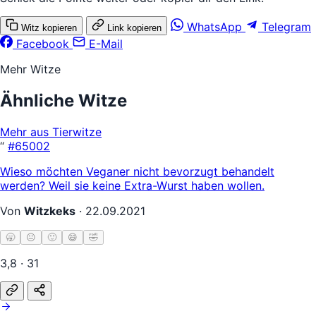
WhatsApp
Telegram
Witz kopieren
Link kopieren
Facebook
E-Mail
Mehr Witze
Ähnliche Witze
Mehr aus Tierwitze
“
#65002
Wieso möchten Veganer nicht bevorzugt behandelt
werden? Weil sie keine Extra-Wurst haben wollen.
Von
Witzkeks
·
22.09.2021
🥱
😐
🙂
😄
🤣
3,8 · 31