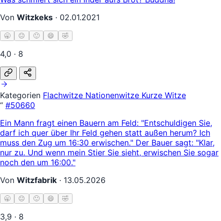
Von
Witzkeks
·
02.01.2021
🥱
😐
🙂
😄
🤣
4,0 · 8
Kategorien
Flachwitze
Nationenwitze
Kurze Witze
“
#50660
Ein Mann fragt einen Bauern am Feld: "Entschuldigen Sie,
darf ich quer über Ihr Feld gehen statt außen herum? Ich
muss den Zug um 16:30 erwischen." Der Bauer sagt: "Klar,
nur zu. Und wenn mein Stier Sie sieht, erwischen Sie sogar
noch den um 16:00."
Von
Witzfabrik
·
13.05.2026
🥱
😐
🙂
😄
🤣
3,9 · 8