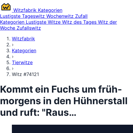
Witz
fabrik
Kategorien
Lustigste
Tageswitz
Wochenwitz
Zufall
Kategorien
Lustigste Witze
Witz des Tages
Witz der
Woche
Zufallswitz
Witzfabrik
›
Kategorien
›
Tierwitze
›
Witz #74121
Kommt ein Fuchs um früh-
morgens in den Hühnerstall
und ruft: "Raus…