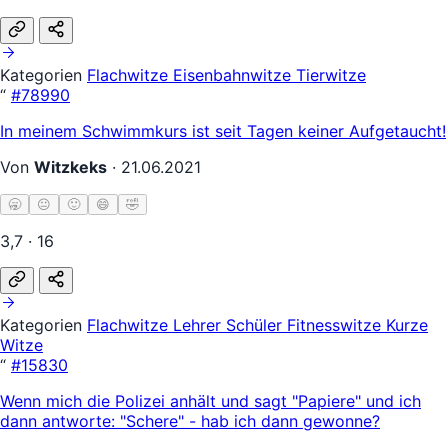
Kategorien
Flachwitze
Eisenbahnwitze
Tierwitze
“
#78990
In meinem Schwimmkurs ist seit Tagen keiner Aufgetaucht!
Von
Witzkeks
·
21.06.2021
🥱
😐
🙂
😄
🤣
3,7 · 16
Kategorien
Flachwitze
Lehrer Schüler
Fitnesswitze
Kurze
Witze
“
#15830
Wenn mich die Polizei anhält und sagt "Papiere" und ich
dann antworte: "Schere" - hab ich dann gewonne?