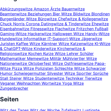
Abkürzungswitze
Amazon
Ärzte
Bauernwitze
Beamtenwitze
Beziehungen
Bier Witze
Bildwitze
Blondinen
Burgenländer Witze
Bürowitze
Chefwitze & Kollegenwitze
Chuck Norris
Corona
Datingwitze & Tinderwitze
Ehewitze
Eisenbahnwitze
Fitnesswitze
Flachwitze
Fritzchen
Fußball
Gaming-Witze
Hackerwitze
Halloween Witze
Handy-Witze
Hundewitze
Informatiker
IT-Support-Witze
Jägerwitze
Juristen
Kaffee Witze
Kärntner Witze
Katzenwitze
KI-Witze
& ChatGPT-Witze
Kinderwitze
Kirchenwitze &
Religionswitze
Kochen
Kurze Witze
Lehrer Schüler
Mathematiker
Memewitze
Militär
Mühlviertler Witze
Nationenwitze
Oktoberfest Witze
Ostfriesenwitze
Papa-
Witze
Pizza Witze
Polizisten
Schlechte Witze
Schwarzer
Humor
Schwiegermutter
Silvester Witze
Sportler
Sprüche
Stall
Steirer Witze
Studentenwitze
Techniker
Tierwitze
Veganer
Weihnachten
Wortwitze
Yoga Witze
Zungenbrecher
Seiten
Witz des Tages
Witz der Woche
Zufallswitz
Lustigste