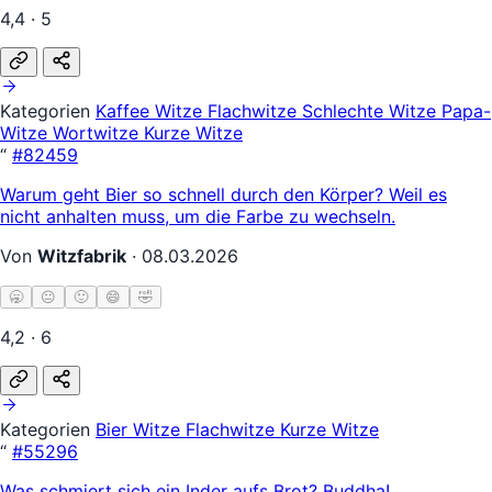
4,4 · 5
Kategorien
Kaffee Witze
Flachwitze
Schlechte Witze
Papa-
Witze
Wortwitze
Kurze Witze
“
#82459
Warum geht Bier so schnell durch den Körper? Weil es
nicht anhalten muss, um die Farbe zu wechseln.
Von
Witzfabrik
·
08.03.2026
🥱
😐
🙂
😄
🤣
4,2 · 6
Kategorien
Bier Witze
Flachwitze
Kurze Witze
“
#55296
Was schmiert sich ein Inder aufs Brot? Buddha!