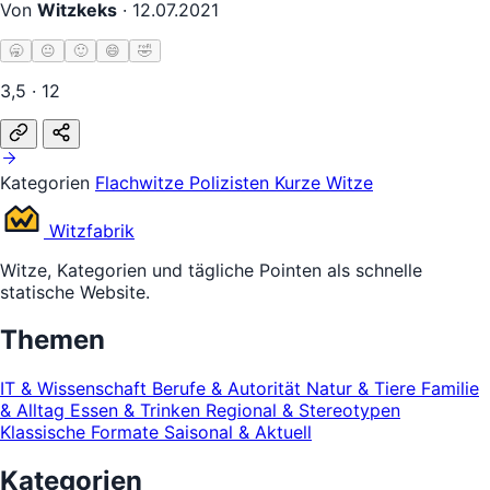
Von
Witzkeks
·
12.07.2021
🥱
😐
🙂
😄
🤣
3,5 · 12
Kategorien
Flachwitze
Polizisten
Kurze Witze
Witz
fabrik
Witze, Kategorien und tägliche Pointen als schnelle
statische Website.
Themen
IT & Wissenschaft
Berufe & Autorität
Natur & Tiere
Familie
& Alltag
Essen & Trinken
Regional & Stereotypen
Klassische Formate
Saisonal & Aktuell
Kategorien