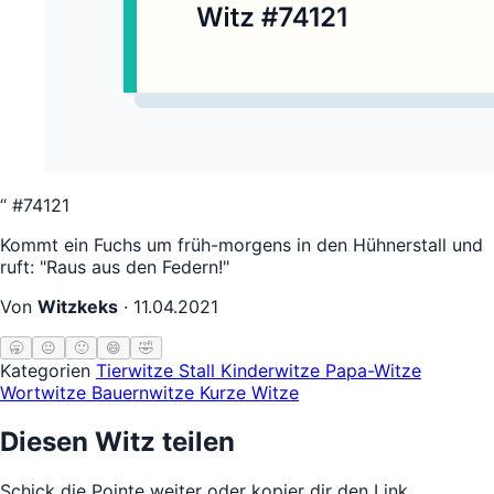
“
#74121
Kommt ein Fuchs um früh-morgens in den Hühnerstall und
ruft: "Raus aus den Federn!"
Von
Witzkeks
·
11.04.2021
🥱
😐
🙂
😄
🤣
Kategorien
Tierwitze
Stall
Kinderwitze
Papa-Witze
Wortwitze
Bauernwitze
Kurze Witze
Diesen Witz teilen
Schick die Pointe weiter oder kopier dir den Link.