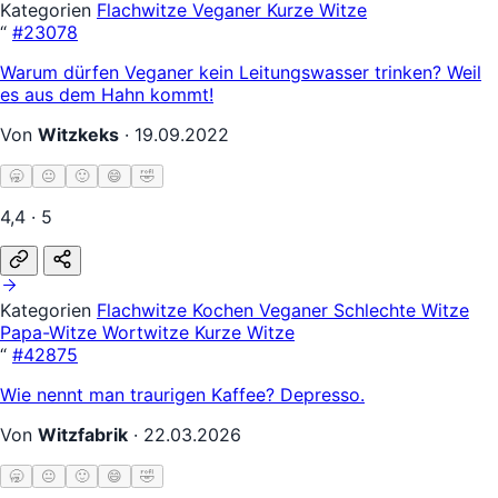
Kategorien
Flachwitze
Veganer
Kurze Witze
“
#23078
Warum dürfen Veganer kein Leitungswasser trinken? Weil
es aus dem Hahn kommt!
Von
Witzkeks
·
19.09.2022
🥱
😐
🙂
😄
🤣
4,4 · 5
Kategorien
Flachwitze
Kochen
Veganer
Schlechte Witze
Papa-Witze
Wortwitze
Kurze Witze
“
#42875
Wie nennt man traurigen Kaffee? Depresso.
Von
Witzfabrik
·
22.03.2026
🥱
😐
🙂
😄
🤣