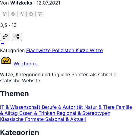
Von
Witzkeks
·
12.07.2021
🥱
😐
🙂
😄
🤣
3,5 · 12
Kategorien
Flachwitze
Polizisten
Kurze Witze
Witz
fabrik
Witze, Kategorien und tägliche Pointen als schnelle
statische Website.
Themen
IT & Wissenschaft
Berufe & Autorität
Natur & Tiere
Familie
& Alltag
Essen & Trinken
Regional & Stereotypen
Klassische Formate
Saisonal & Aktuell
Kategorien