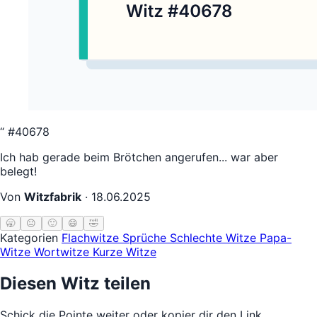
“
#40678
Ich hab gerade beim Brötchen angerufen... war aber
belegt!
Von
Witzfabrik
·
18.06.2025
🥱
😐
🙂
😄
🤣
Kategorien
Flachwitze
Sprüche
Schlechte Witze
Papa-
Witze
Wortwitze
Kurze Witze
Diesen Witz teilen
Schick die Pointe weiter oder kopier dir den Link.