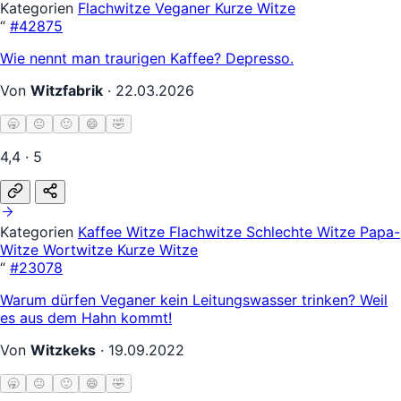
Kategorien
Flachwitze
Veganer
Kurze Witze
“
#42875
Wie nennt man traurigen Kaffee? Depresso.
Von
Witzfabrik
·
22.03.2026
🥱
😐
🙂
😄
🤣
4,4 · 5
Kategorien
Kaffee Witze
Flachwitze
Schlechte Witze
Papa-
Witze
Wortwitze
Kurze Witze
“
#23078
Warum dürfen Veganer kein Leitungswasser trinken? Weil
es aus dem Hahn kommt!
Von
Witzkeks
·
19.09.2022
🥱
😐
🙂
😄
🤣