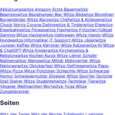
Abkürzungswitze
Amazon
Ärzte
Bauernwitze
Beamtenwitze
Beziehungen
Bier Witze
Bildwitze
Blondinen
Burgenländer Witze
Bürowitze
Chefwitze & Kollegenwitze
Chuck Norris
Corona
Datingwitze & Tinderwitze
Ehewitze
Eisenbahnwitze
Fitnesswitze
Flachwitze
Fritzchen
Fußball
Gaming-Witze
Hackerwitze
Halloween Witze
Handy-Witze
Hundewitze
Informatiker
IT-Support-Witze
Jägerwitze
Juristen
Kaffee Witze
Kärntner Witze
Katzenwitze
KI-Witze
& ChatGPT-Witze
Kinderwitze
Kirchenwitze &
Religionswitze
Kochen
Kurze Witze
Lehrer Schüler
Mathematiker
Memewitze
Militär
Mühlviertler Witze
Nationenwitze
Oktoberfest Witze
Ostfriesenwitze
Papa-
Witze
Pizza Witze
Polizisten
Schlechte Witze
Schwarzer
Humor
Schwiegermutter
Silvester Witze
Sportler
Sprüche
Stall
Steirer Witze
Studentenwitze
Techniker
Tierwitze
Veganer
Weihnachten
Wortwitze
Yoga Witze
Zungenbrecher
Seiten
Witz des Tages
Witz der Woche
Zufallswitz
Lustigste