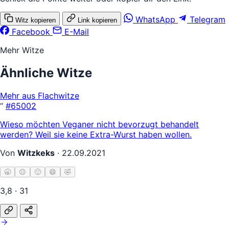
WhatsApp
Telegram
Witz kopieren
Link kopieren
Facebook
E-Mail
Mehr Witze
Ähnliche Witze
Mehr aus Flachwitze
“
#65002
Wieso möchten Veganer nicht bevorzugt behandelt
werden? Weil sie keine Extra-Wurst haben wollen.
Von
Witzkeks
·
22.09.2021
🥱
😐
🙂
😄
🤣
3,8 · 31