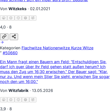
Von
Witzkeks
·
02.01.2021
🥱
😐
🙂
😄
🤣
4,0 · 8
Kategorien
Flachwitze
Nationenwitze
Kurze Witze
“
#50660
Ein Mann fragt einen Bauern am Feld: "Entschuldigen Sie,
darf ich quer über Ihr Feld gehen statt außen herum? Ich
muss den Zug um 16:30 erwischen." Der Bauer sagt: "Klar,
nur zu. Und wenn mein Stier Sie sieht, erwischen Sie sogar
noch den um 16:00."
Von
Witzfabrik
·
13.05.2026
🥱
😐
🙂
😄
🤣
3,9 · 8