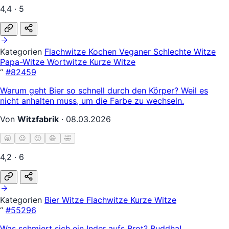
4,4 · 5
Kategorien
Flachwitze
Kochen
Veganer
Schlechte Witze
Papa-Witze
Wortwitze
Kurze Witze
“
#82459
Warum geht Bier so schnell durch den Körper? Weil es
nicht anhalten muss, um die Farbe zu wechseln.
Von
Witzfabrik
·
08.03.2026
🥱
😐
🙂
😄
🤣
4,2 · 6
Kategorien
Bier Witze
Flachwitze
Kurze Witze
“
#55296
Was schmiert sich ein Inder aufs Brot? Buddha!