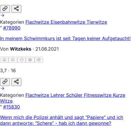
Kategorien
Flachwitze
Eisenbahnwitze
Tierwitze
“
#78990
In meinem Schwimmkurs ist seit Tagen keiner Aufgetaucht!
Von
Witzkeks
·
21.06.2021
🥱
😐
🙂
😄
🤣
3,7 · 16
Kategorien
Flachwitze
Lehrer Schüler
Fitnesswitze
Kurze
Witze
“
#15830
Wenn mich die Polizei anhält und sagt "Papiere" und ich
dann antworte: "Schere" - hab ich dann gewonne?