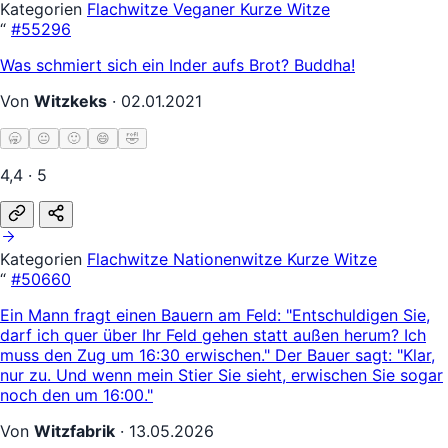
Kategorien
Flachwitze
Veganer
Kurze Witze
“
#55296
Was schmiert sich ein Inder aufs Brot? Buddha!
Von
Witzkeks
·
02.01.2021
🥱
😐
🙂
😄
🤣
4,4 · 5
Kategorien
Flachwitze
Nationenwitze
Kurze Witze
“
#50660
Ein Mann fragt einen Bauern am Feld: "Entschuldigen Sie,
darf ich quer über Ihr Feld gehen statt außen herum? Ich
muss den Zug um 16:30 erwischen." Der Bauer sagt: "Klar,
nur zu. Und wenn mein Stier Sie sieht, erwischen Sie sogar
noch den um 16:00."
Von
Witzfabrik
·
13.05.2026