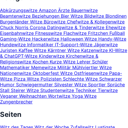
Abkürzungswitze
Amazon
Ärzte
Bauernwitze
Beamtenwitze
Beziehungen
Bier Witze
Bildwitze
Blondinen
Burgenländer Witze
Bürowitze
Chefwitze & Kollegenwitze
Chuck Norris
Corona
Datingwitze & Tinderwitze
Ehewitze
Eisenbahnwitze
Fitnesswitze
Flachwitze
Fritzchen
Fußball
Gaming-Witze
Hackerwitze
Halloween Witze
Handy-Witze
Hundewitze
Informatiker
IT-Support-Witze
Jägerwitze
Juristen
Kaffee Witze
Kärntner Witze
Katzenwitze
KI-Witze
& ChatGPT-Witze
Kinderwitze
Kirchenwitze &
Religionswitze
Kochen
Kurze Witze
Lehrer Schüler
Mathematiker
Memewitze
Militär
Mühlviertler Witze
Nationenwitze
Oktoberfest Witze
Ostfriesenwitze
Papa-
Witze
Pizza Witze
Polizisten
Schlechte Witze
Schwarzer
Humor
Schwiegermutter
Silvester Witze
Sportler
Sprüche
Stall
Steirer Witze
Studentenwitze
Techniker
Tierwitze
Veganer
Weihnachten
Wortwitze
Yoga Witze
Zungenbrecher
Seiten
Witz des Tages
Witz der Woche
Zufallswitz
Lustigste