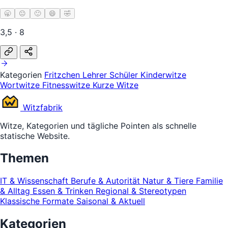
🥱
😐
🙂
😄
🤣
3,5 · 8
Kategorien
Fritzchen
Lehrer Schüler
Kinderwitze
Wortwitze
Fitnesswitze
Kurze Witze
Witz
fabrik
Witze, Kategorien und tägliche Pointen als schnelle
statische Website.
Themen
IT & Wissenschaft
Berufe & Autorität
Natur & Tiere
Familie
& Alltag
Essen & Trinken
Regional & Stereotypen
Klassische Formate
Saisonal & Aktuell
Kategorien