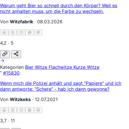
Warum geht Bier so schnell durch den Körper? Weil es
nicht anhalten muss, um die Farbe zu wechseln.
Von
Witzfabrik
·
08.03.2026
🥱
😐
🙂
😄
🤣
4,2 · 5
Kategorien
Bier Witze
Flachwitze
Kurze Witze
“
#15830
Wenn mich die Polizei anhält und sagt "Papiere" und ich
dann antworte: "Schere" - hab ich dann gewonne?
Von
Witzkeks
·
12.07.2021
🥱
😐
🙂
😄
🤣
3,7 · 11