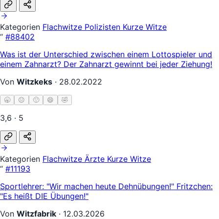
Kategorien
Flachwitze
Polizisten
Kurze Witze
“
#88402
Was ist der Unterschied zwischen einem Lottospieler und
einem Zahnarzt? Der Zahnarzt gewinnt bei jeder Ziehung!
Von
Witzkeks
·
28.02.2022
🥱
😐
🙂
😄
🤣
3,6 · 5
Kategorien
Flachwitze
Ärzte
Kurze Witze
“
#11193
Sportlehrer: "Wir machen heute Dehnübungen!" Fritzchen:
"Es heißt DIE Übungen!"
Von
Witzfabrik
·
12.03.2026