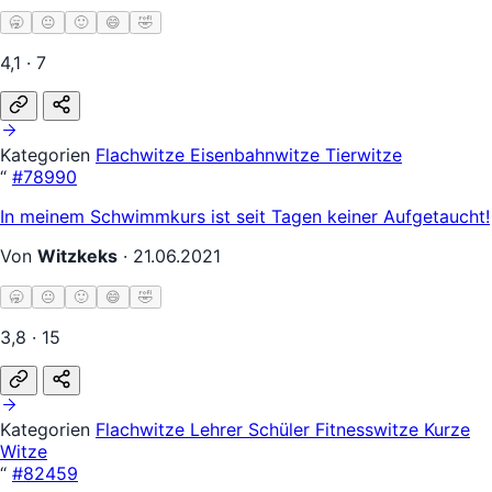
🥱
😐
🙂
😄
🤣
4,1 · 7
Kategorien
Flachwitze
Eisenbahnwitze
Tierwitze
“
#78990
In meinem Schwimmkurs ist seit Tagen keiner Aufgetaucht!
Von
Witzkeks
·
21.06.2021
🥱
😐
🙂
😄
🤣
3,8 · 15
Kategorien
Flachwitze
Lehrer Schüler
Fitnesswitze
Kurze
Witze
“
#82459