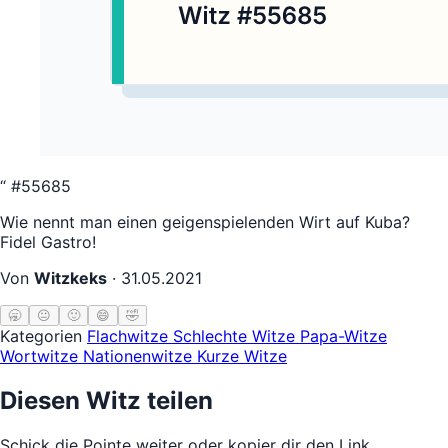
“
#55685
Wie nennt man einen geigenspielenden Wirt auf Kuba?
Fidel Gastro!
Von
Witzkeks
·
31.05.2021
🥱
😐
🙂
😄
🤣
Kategorien
Flachwitze
Schlechte Witze
Papa-Witze
Wortwitze
Nationenwitze
Kurze Witze
Diesen Witz teilen
Schick die Pointe weiter oder kopier dir den Link.