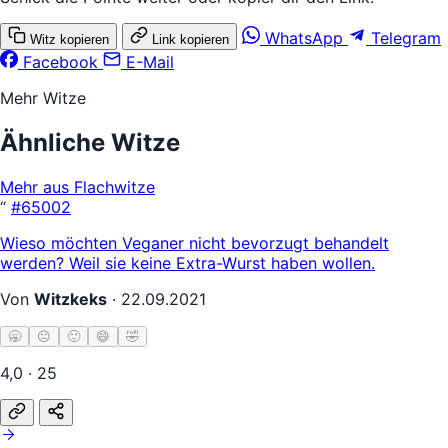
WhatsApp
Telegram
Witz kopieren
Link kopieren
Facebook
E-Mail
Mehr Witze
Ähnliche Witze
Mehr aus Flachwitze
“
#65002
Wieso möchten Veganer nicht bevorzugt behandelt
werden? Weil sie keine Extra-Wurst haben wollen.
Von
Witzkeks
·
22.09.2021
🥱
😐
🙂
😄
🤣
4,0 · 25