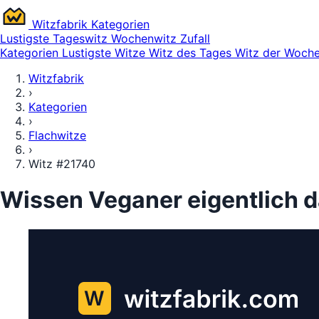
Witz
fabrik
Kategorien
Lustigste
Tageswitz
Wochenwitz
Zufall
Kategorien
Lustigste Witze
Witz des Tages
Witz der Woch
Witzfabrik
›
Kategorien
›
Flachwitze
›
Witz #21740
Wissen Veganer eigentlich da