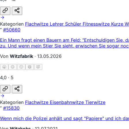
Kategorien
Flachwitze
Lehrer Schüler
Fitnesswitze
Kurze W
“
#50660
Ein Mann fragt einen Bauern am Feld: "Entschuldigen Sie, d
zu. Und wenn mein Stier Sie sieht, erwischen Sie sogar no
Von
Witzfabrik
·
13.05.2026
🥱
😐
🙂
😄
🤣
4,0 · 5
Kategorien
Flachwitze
Eisenbahnwitze
Tierwitze
“
#15830
Wenn mich die Polizei anhält und sagt "Papiere" und ich d
Von
Witzkeks
·
12.07.2021