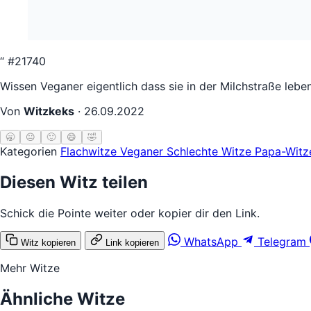
“
#21740
Wissen Veganer eigentlich dass sie in der Milchstraße lebe
Von
Witzkeks
·
26.09.2022
🥱
😐
🙂
😄
🤣
Kategorien
Flachwitze
Veganer
Schlechte Witze
Papa-Wit
Diesen Witz teilen
Schick die Pointe weiter oder kopier dir den Link.
WhatsApp
Telegram
Witz kopieren
Link kopieren
Mehr Witze
Ähnliche Witze