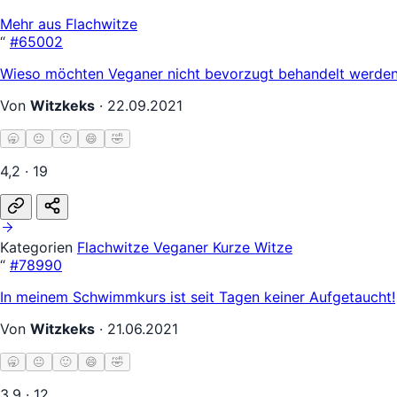
Mehr aus Flachwitze
“
#65002
Wieso möchten Veganer nicht bevorzugt behandelt werden?
Von
Witzkeks
·
22.09.2021
🥱
😐
🙂
😄
🤣
4,2 · 19
Kategorien
Flachwitze
Veganer
Kurze Witze
“
#78990
In meinem Schwimmkurs ist seit Tagen keiner Aufgetaucht!
Von
Witzkeks
·
21.06.2021
🥱
😐
🙂
😄
🤣
3,9 · 12