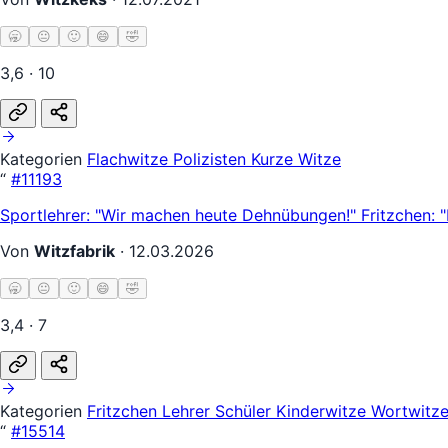
🥱
😐
🙂
😄
🤣
3,6 · 10
Kategorien
Flachwitze
Polizisten
Kurze Witze
“
#11193
Sportlehrer: "Wir machen heute Dehnübungen!" Fritzchen: 
Von
Witzfabrik
·
12.03.2026
🥱
😐
🙂
😄
🤣
3,4 · 7
Kategorien
Fritzchen
Lehrer Schüler
Kinderwitze
Wortwitz
“
#15514