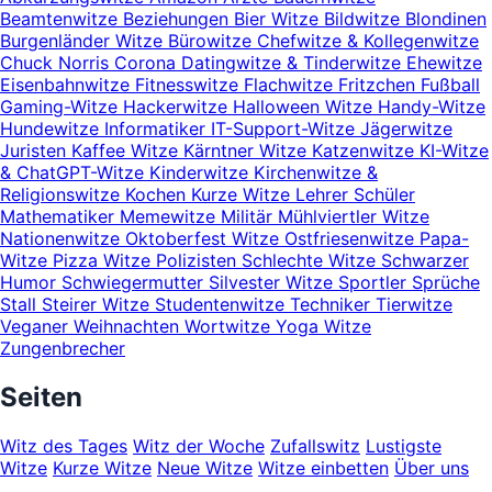
Beamtenwitze
Beziehungen
Bier Witze
Bildwitze
Blondinen
Burgenländer Witze
Bürowitze
Chefwitze & Kollegenwitze
Chuck Norris
Corona
Datingwitze & Tinderwitze
Ehewitze
Eisenbahnwitze
Fitnesswitze
Flachwitze
Fritzchen
Fußball
Gaming-Witze
Hackerwitze
Halloween Witze
Handy-Witze
Hundewitze
Informatiker
IT-Support-Witze
Jägerwitze
Juristen
Kaffee Witze
Kärntner Witze
Katzenwitze
KI-Witze
& ChatGPT-Witze
Kinderwitze
Kirchenwitze &
Religionswitze
Kochen
Kurze Witze
Lehrer Schüler
Mathematiker
Memewitze
Militär
Mühlviertler Witze
Nationenwitze
Oktoberfest Witze
Ostfriesenwitze
Papa-
Witze
Pizza Witze
Polizisten
Schlechte Witze
Schwarzer
Humor
Schwiegermutter
Silvester Witze
Sportler
Sprüche
Stall
Steirer Witze
Studentenwitze
Techniker
Tierwitze
Veganer
Weihnachten
Wortwitze
Yoga Witze
Zungenbrecher
Seiten
Witz des Tages
Witz der Woche
Zufallswitz
Lustigste
Witze
Kurze Witze
Neue Witze
Witze einbetten
Über uns