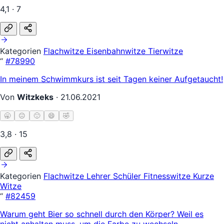
4,1 · 7
Kategorien
Flachwitze
Eisenbahnwitze
Tierwitze
“
#78990
In meinem Schwimmkurs ist seit Tagen keiner Aufgetaucht!
Von
Witzkeks
·
21.06.2021
🥱
😐
🙂
😄
🤣
3,8 · 15
Kategorien
Flachwitze
Lehrer Schüler
Fitnesswitze
Kurze
Witze
“
#82459
Warum geht Bier so schnell durch den Körper? Weil es
nicht anhalten muss, um die Farbe zu wechseln.