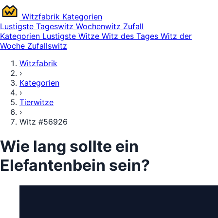
Witz
fabrik
Kategorien
Lustigste
Tageswitz
Wochenwitz
Zufall
Kategorien
Lustigste Witze
Witz des Tages
Witz der
Woche
Zufallswitz
Witzfabrik
›
Kategorien
›
Tierwitze
›
Witz #56926
Wie lang sollte ein
Elefantenbein sein?