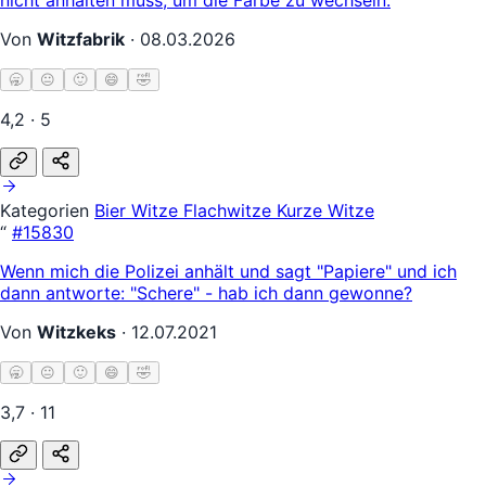
Von
Witzfabrik
·
08.03.2026
🥱
😐
🙂
😄
🤣
4,2 · 5
Kategorien
Bier Witze
Flachwitze
Kurze Witze
“
#15830
Wenn mich die Polizei anhält und sagt "Papiere" und ich
dann antworte: "Schere" - hab ich dann gewonne?
Von
Witzkeks
·
12.07.2021
🥱
😐
🙂
😄
🤣
3,7 · 11