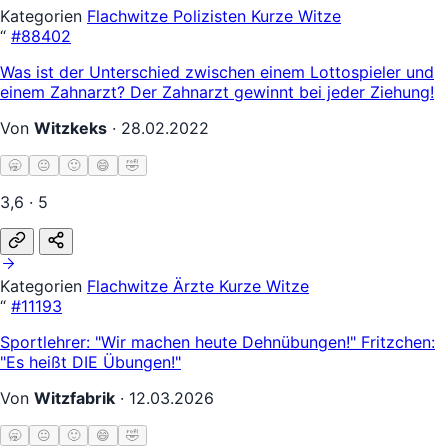
Kategorien
Flachwitze
Polizisten
Kurze Witze
“
#88402
Was ist der Unterschied zwischen einem Lottospieler und
einem Zahnarzt? Der Zahnarzt gewinnt bei jeder Ziehung!
Von
Witzkeks
·
28.02.2022
🥱
😐
🙂
😄
🤣
3,6 · 5
Kategorien
Flachwitze
Ärzte
Kurze Witze
“
#11193
Sportlehrer: "Wir machen heute Dehnübungen!" Fritzchen:
"Es heißt DIE Übungen!"
Von
Witzfabrik
·
12.03.2026
🥱
😐
🙂
😄
🤣