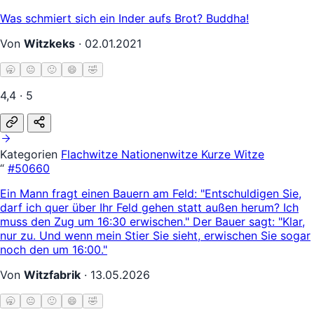
Was schmiert sich ein Inder aufs Brot? Buddha!
Von
Witzkeks
·
02.01.2021
🥱
😐
🙂
😄
🤣
4,4 · 5
Kategorien
Flachwitze
Nationenwitze
Kurze Witze
“
#50660
Ein Mann fragt einen Bauern am Feld: "Entschuldigen Sie,
darf ich quer über Ihr Feld gehen statt außen herum? Ich
muss den Zug um 16:30 erwischen." Der Bauer sagt: "Klar,
nur zu. Und wenn mein Stier Sie sieht, erwischen Sie sogar
noch den um 16:00."
Von
Witzfabrik
·
13.05.2026
🥱
😐
🙂
😄
🤣