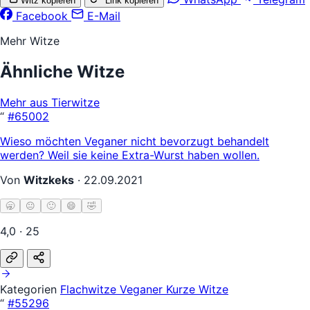
Witz kopieren
Link kopieren
Facebook
E-Mail
Mehr Witze
Ähnliche Witze
Mehr aus Tierwitze
“
#65002
Wieso möchten Veganer nicht bevorzugt behandelt
werden? Weil sie keine Extra-Wurst haben wollen.
Von
Witzkeks
·
22.09.2021
🥱
😐
🙂
😄
🤣
4,0 · 25
Kategorien
Flachwitze
Veganer
Kurze Witze
“
#55296