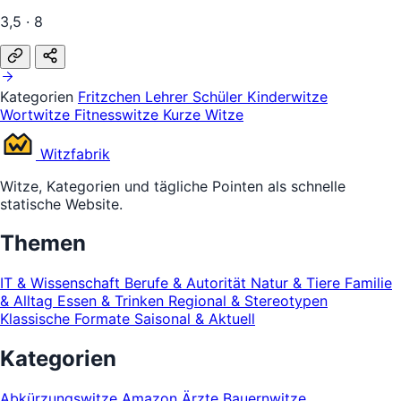
3,5 · 8
Kategorien
Fritzchen
Lehrer Schüler
Kinderwitze
Wortwitze
Fitnesswitze
Kurze Witze
Witz
fabrik
Witze, Kategorien und tägliche Pointen als schnelle
statische Website.
Themen
IT & Wissenschaft
Berufe & Autorität
Natur & Tiere
Familie
& Alltag
Essen & Trinken
Regional & Stereotypen
Klassische Formate
Saisonal & Aktuell
Kategorien
Abkürzungswitze
Amazon
Ärzte
Bauernwitze