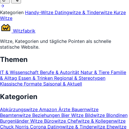
Kategorien
Handy-Witze
Datingwitze & Tinderwitze
Kurze
Witze
Witz
fabrik
Witze, Kategorien und tägliche Pointen als schnelle
statische Website.
Themen
IT & Wissenschaft
Berufe & Autorität
Natur & Tiere
Familie
& Alltag
Essen & Trinken
Regional & Stereotypen
Klassische Formate
Saisonal & Aktuell
Kategorien
Abkürzungswitze
Amazon
Ärzte
Bauernwitze
Beamtenwitze
Beziehungen
Bier Witze
Bildwitze
Blondinen
Burgenländer Witze
Bürowitze
Chefwitze & Kollegenwitze
Chuck Norris
Corona
Datingwitze & Tinderwitze
Ehewitze