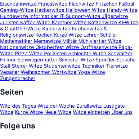
Eisenbahnwitze
Fitnesswitze
Flachwitze
Fritzchen
Fußball
Gaming-Witze
Hackerwitze
Halloween Witze
Handy-Witze
Hundewitze
Informatiker
IT-Support-Witze
Jägerwitze
Juristen
Kaffee Witze
Kärntner Witze
Katzenwitze
KI-Witze
& ChatGPT-Witze
Kinderwitze
Kirchenwitze &
Religionswitze
Kochen
Kurze Witze
Lehrer Schüler
Mathematiker
Memewitze
Militär
Mühlviertler Witze
Nationenwitze
Oktoberfest Witze
Ostfriesenwitze
Papa-
Witze
Pizza Witze
Polizisten
Schlechte Witze
Schwarzer
Humor
Schwiegermutter
Silvester Witze
Sportler
Sprüche
Stall
Steirer Witze
Studentenwitze
Techniker
Tierwitze
Veganer
Weihnachten
Wortwitze
Yoga Witze
Zungenbrecher
Seiten
Witz des Tages
Witz der Woche
Zufallswitz
Lustigste
Witze
Kurze Witze
Neue Witze
Witze einbetten
Über uns
Folge uns