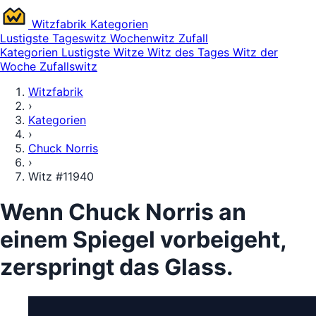
Witz
fabrik
Kategorien
Lustigste
Tageswitz
Wochenwitz
Zufall
Kategorien
Lustigste Witze
Witz des Tages
Witz der
Woche
Zufallswitz
Witzfabrik
›
Kategorien
›
Chuck Norris
›
Witz #11940
Wenn Chuck Norris an
einem Spiegel vorbeigeht,
zerspringt das Glass.