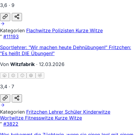
3,6 · 9
Kategorien
Flachwitze
Polizisten
Kurze Witze
“
#11193
Sportlehrer: "Wir machen heute Dehnübungen!" Fritzchen:
"Es heißt DIE Übungen!"
Von
Witzfabrik
·
12.03.2026
🥱
😐
🙂
😄
🤣
3,4 · 7
Kategorien
Fritzchen
Lehrer Schüler
Kinderwitze
Wortwitze
Fitnesswitze
Kurze Witze
“
#3822
Was bekommt die Züchterin, wenn sie einen Igel mit einem