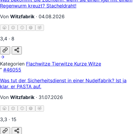
Regenwurm kreuzt? Stacheldraht!
Von
Witzfabrik
·
04.08.2026
🥱
😐
🙂
😄
🤣
3,4 · 8
Kategorien
Flachwitze
Tierwitze
Kurze Witze
“
#46055
Was tut der Sicherheitsdienst in einer Nudelfabrik? Ist ja
klar, er PASTA auf.
Von
Witzfabrik
·
31.07.2026
🥱
😐
🙂
😄
🤣
3,3 · 15