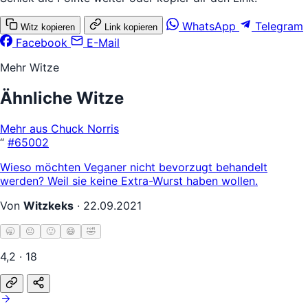
WhatsApp
Telegram
Witz kopieren
Link kopieren
Facebook
E-Mail
Mehr Witze
Ähnliche Witze
Mehr aus Chuck Norris
“
#65002
Wieso möchten Veganer nicht bevorzugt behandelt
werden? Weil sie keine Extra-Wurst haben wollen.
Von
Witzkeks
·
22.09.2021
🥱
😐
🙂
😄
🤣
4,2 · 18