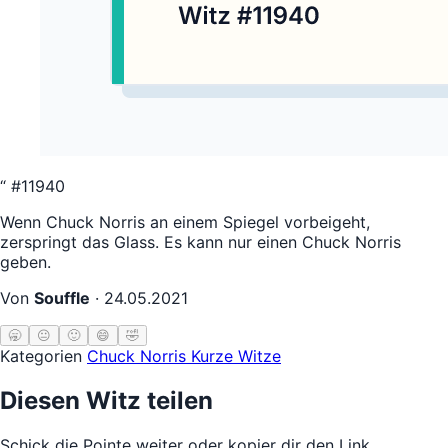
“
#11940
Wenn Chuck Norris an einem Spiegel vorbeigeht,
zerspringt das Glass. Es kann nur einen Chuck Norris
geben.
Von
Souffle
·
24.05.2021
🥱
😐
🙂
😄
🤣
Kategorien
Chuck Norris
Kurze Witze
Diesen Witz teilen
Schick die Pointe weiter oder kopier dir den Link.