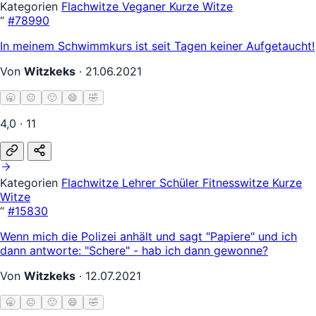
Kategorien
Flachwitze
Veganer
Kurze Witze
“
#78990
In meinem Schwimmkurs ist seit Tagen keiner Aufgetaucht!
Von
Witzkeks
·
21.06.2021
🥱
😐
🙂
😄
🤣
4,0 · 11
Kategorien
Flachwitze
Lehrer Schüler
Fitnesswitze
Kurze
Witze
“
#15830
Wenn mich die Polizei anhält und sagt "Papiere" und ich
dann antworte: "Schere" - hab ich dann gewonne?
Von
Witzkeks
·
12.07.2021
🥱
😐
🙂
😄
🤣