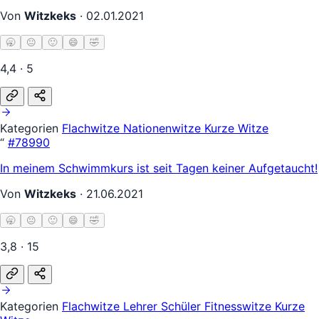
Von
Witzkeks
·
02.01.2021
🥱
😐
🙂
😄
🤣
4,4 · 5
Kategorien
Flachwitze
Nationenwitze
Kurze Witze
“
#78990
In meinem Schwimmkurs ist seit Tagen keiner Aufgetaucht!
Von
Witzkeks
·
21.06.2021
🥱
😐
🙂
😄
🤣
3,8 · 15
Kategorien
Flachwitze
Lehrer Schüler
Fitnesswitze
Kurze