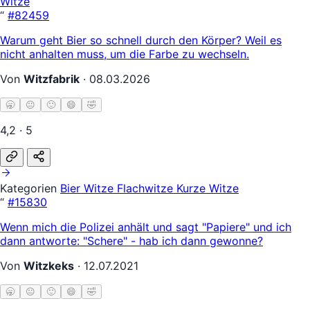
Witze
“
#82459
Warum geht Bier so schnell durch den Körper? Weil es
nicht anhalten muss, um die Farbe zu wechseln.
Von
Witzfabrik
·
08.03.2026
🥱
😐
🙂
😄
🤣
4,2 · 5
Kategorien
Bier Witze
Flachwitze
Kurze Witze
“
#15830
Wenn mich die Polizei anhält und sagt "Papiere" und ich
dann antworte: "Schere" - hab ich dann gewonne?
Von
Witzkeks
·
12.07.2021
🥱
😐
🙂
😄
🤣