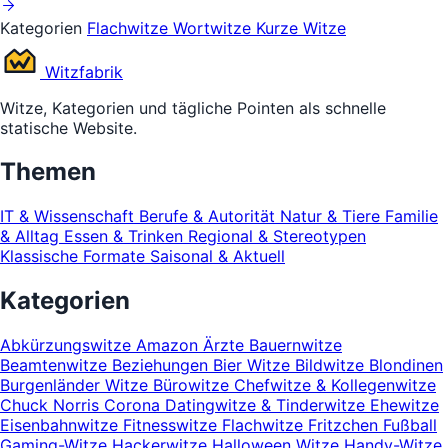
Kategorien
Flachwitze
Wortwitze
Kurze Witze
Witz
fabrik
Witze, Kategorien und tägliche Pointen als schnelle
statische Website.
Themen
IT & Wissenschaft
Berufe & Autorität
Natur & Tiere
Familie
& Alltag
Essen & Trinken
Regional & Stereotypen
Klassische Formate
Saisonal & Aktuell
Kategorien
Abkürzungswitze
Amazon
Ärzte
Bauernwitze
Beamtenwitze
Beziehungen
Bier Witze
Bildwitze
Blondinen
Burgenländer Witze
Bürowitze
Chefwitze & Kollegenwitze
Chuck Norris
Corona
Datingwitze & Tinderwitze
Ehewitze
Eisenbahnwitze
Fitnesswitze
Flachwitze
Fritzchen
Fußball
Gaming-Witze
Hackerwitze
Halloween Witze
Handy-Witze