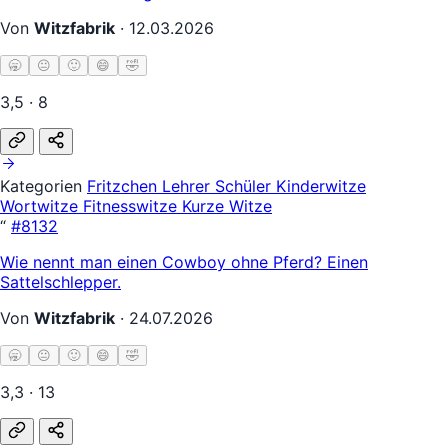
Von
Witzfabrik
·
12.03.2026
🥱
😐
🙂
😄
🤣
3,5 · 8
Kategorien
Fritzchen
Lehrer Schüler
Kinderwitze
Wortwitze
Fitnesswitze
Kurze Witze
“
#8132
Wie nennt man einen Cowboy ohne Pferd? Einen
Sattelschlepper.
Von
Witzfabrik
·
24.07.2026
🥱
😐
🙂
😄
🤣
3,3 · 13