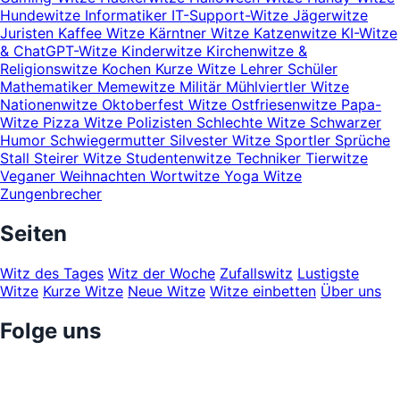
Hundewitze
Informatiker
IT-Support-Witze
Jägerwitze
Juristen
Kaffee Witze
Kärntner Witze
Katzenwitze
KI-Witze
& ChatGPT-Witze
Kinderwitze
Kirchenwitze &
Religionswitze
Kochen
Kurze Witze
Lehrer Schüler
Mathematiker
Memewitze
Militär
Mühlviertler Witze
Nationenwitze
Oktoberfest Witze
Ostfriesenwitze
Papa-
Witze
Pizza Witze
Polizisten
Schlechte Witze
Schwarzer
Humor
Schwiegermutter
Silvester Witze
Sportler
Sprüche
Stall
Steirer Witze
Studentenwitze
Techniker
Tierwitze
Veganer
Weihnachten
Wortwitze
Yoga Witze
Zungenbrecher
Seiten
Witz des Tages
Witz der Woche
Zufallswitz
Lustigste
Witze
Kurze Witze
Neue Witze
Witze einbetten
Über uns
Folge uns