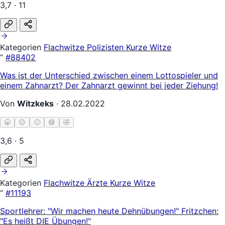
3,7 · 11
Kategorien
Flachwitze
Polizisten
Kurze Witze
“
#88402
Was ist der Unterschied zwischen einem Lottospieler und
einem Zahnarzt? Der Zahnarzt gewinnt bei jeder Ziehung!
Von
Witzkeks
·
28.02.2022
🥱
😐
🙂
😄
🤣
3,6 · 5
Kategorien
Flachwitze
Ärzte
Kurze Witze
“
#11193
Sportlehrer: "Wir machen heute Dehnübungen!" Fritzchen:
"Es heißt DIE Übungen!"