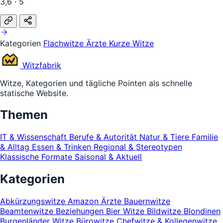
3,6 · 5
Kategorien
Flachwitze
Ärzte
Kurze Witze
Witz
fabrik
Witze, Kategorien und tägliche Pointen als schnelle
statische Website.
Themen
IT & Wissenschaft
Berufe & Autorität
Natur & Tiere
Familie
& Alltag
Essen & Trinken
Regional & Stereotypen
Klassische Formate
Saisonal & Aktuell
Kategorien
Abkürzungswitze
Amazon
Ärzte
Bauernwitze
Beamtenwitze
Beziehungen
Bier Witze
Bildwitze
Blondinen
Burgenländer Witze
Bürowitze
Chefwitze & Kollegenwitze