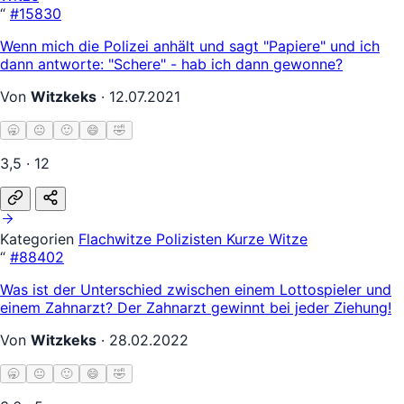
“
#15830
Wenn mich die Polizei anhält und sagt "Papiere" und ich
dann antworte: "Schere" - hab ich dann gewonne?
Von
Witzkeks
·
12.07.2021
🥱
😐
🙂
😄
🤣
3,5 · 12
Kategorien
Flachwitze
Polizisten
Kurze Witze
“
#88402
Was ist der Unterschied zwischen einem Lottospieler und
einem Zahnarzt? Der Zahnarzt gewinnt bei jeder Ziehung!
Von
Witzkeks
·
28.02.2022
🥱
😐
🙂
😄
🤣