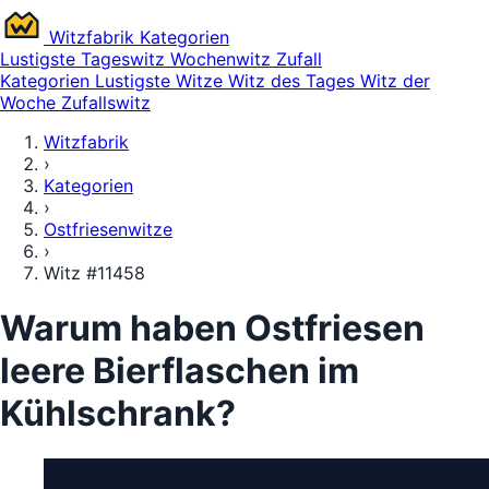
Witz
fabrik
Kategorien
Lustigste
Tageswitz
Wochenwitz
Zufall
Kategorien
Lustigste Witze
Witz des Tages
Witz der
Woche
Zufallswitz
Witzfabrik
›
Kategorien
›
Ostfriesenwitze
›
Witz #11458
Warum haben Ostfriesen
leere Bierflaschen im
Kühlschrank?