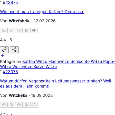
“
#42875
Wie nennt man traurigen Kaffee? Depresso.
Von
Witzfabrik
·
22.03.2026
🥱
😐
🙂
😄
🤣
4,4 · 5
Kategorien
Kaffee Witze
Flachwitze
Schlechte Witze
Papa-
Witze
Wortwitze
Kurze Witze
“
#23078
Warum dürfen Veganer kein Leitungswasser trinken? Weil
es aus dem Hahn kommt!
Von
Witzkeks
·
19.09.2022
🥱
😐
🙂
😄
🤣
4,4 · 5