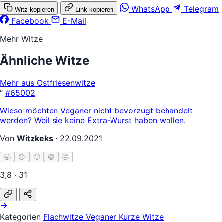
WhatsApp
Telegram
Witz kopieren
Link kopieren
Facebook
E-Mail
Mehr Witze
Ähnliche Witze
Mehr aus Ostfriesenwitze
“
#65002
Wieso möchten Veganer nicht bevorzugt behandelt
werden? Weil sie keine Extra-Wurst haben wollen.
Von
Witzkeks
·
22.09.2021
🥱
😐
🙂
😄
🤣
3,8 · 31
Kategorien
Flachwitze
Veganer
Kurze Witze