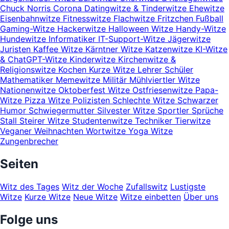
Chuck Norris
Corona
Datingwitze & Tinderwitze
Ehewitze
Eisenbahnwitze
Fitnesswitze
Flachwitze
Fritzchen
Fußball
Gaming-Witze
Hackerwitze
Halloween Witze
Handy-Witze
Hundewitze
Informatiker
IT-Support-Witze
Jägerwitze
Juristen
Kaffee Witze
Kärntner Witze
Katzenwitze
KI-Witze
& ChatGPT-Witze
Kinderwitze
Kirchenwitze &
Religionswitze
Kochen
Kurze Witze
Lehrer Schüler
Mathematiker
Memewitze
Militär
Mühlviertler Witze
Nationenwitze
Oktoberfest Witze
Ostfriesenwitze
Papa-
Witze
Pizza Witze
Polizisten
Schlechte Witze
Schwarzer
Humor
Schwiegermutter
Silvester Witze
Sportler
Sprüche
Stall
Steirer Witze
Studentenwitze
Techniker
Tierwitze
Veganer
Weihnachten
Wortwitze
Yoga Witze
Zungenbrecher
Seiten
Witz des Tages
Witz der Woche
Zufallswitz
Lustigste
Witze
Kurze Witze
Neue Witze
Witze einbetten
Über uns
Folge uns