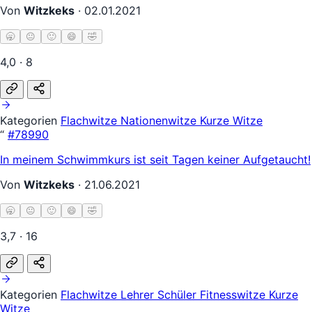
Von
Witzkeks
·
02.01.2021
🥱
😐
🙂
😄
🤣
4,0 · 8
Kategorien
Flachwitze
Nationenwitze
Kurze Witze
“
#78990
In meinem Schwimmkurs ist seit Tagen keiner Aufgetaucht!
Von
Witzkeks
·
21.06.2021
🥱
😐
🙂
😄
🤣
3,7 · 16
Kategorien
Flachwitze
Lehrer Schüler
Fitnesswitze
Kurze
Witze