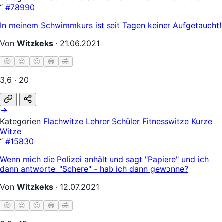
“
#78990
In meinem Schwimmkurs ist seit Tagen keiner Aufgetaucht!
Von
Witzkeks
·
21.06.2021
🥱
😐
🙂
😄
🤣
3,6 · 20
Kategorien
Flachwitze
Lehrer Schüler
Fitnesswitze
Kurze
Witze
“
#15830
Wenn mich die Polizei anhält und sagt "Papiere" und ich
dann antworte: "Schere" - hab ich dann gewonne?
Von
Witzkeks
·
12.07.2021
🥱
😐
🙂
😄
🤣