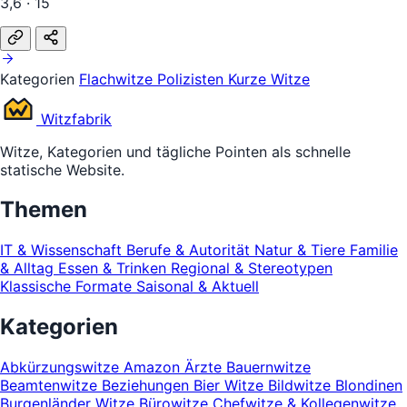
3,6 · 15
Kategorien
Flachwitze
Polizisten
Kurze Witze
Witz
fabrik
Witze, Kategorien und tägliche Pointen als schnelle
statische Website.
Themen
IT & Wissenschaft
Berufe & Autorität
Natur & Tiere
Familie
& Alltag
Essen & Trinken
Regional & Stereotypen
Klassische Formate
Saisonal & Aktuell
Kategorien
Abkürzungswitze
Amazon
Ärzte
Bauernwitze
Beamtenwitze
Beziehungen
Bier Witze
Bildwitze
Blondinen
Burgenländer Witze
Bürowitze
Chefwitze & Kollegenwitze