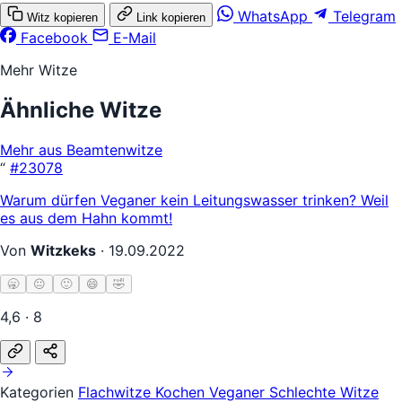
WhatsApp
Telegram
Witz kopieren
Link kopieren
Facebook
E-Mail
Mehr Witze
Ähnliche Witze
Mehr aus Beamtenwitze
“
#23078
Warum dürfen Veganer kein Leitungswasser trinken? Weil
es aus dem Hahn kommt!
Von
Witzkeks
·
19.09.2022
🥱
😐
🙂
😄
🤣
4,6 · 8
Kategorien
Flachwitze
Kochen
Veganer
Schlechte Witze