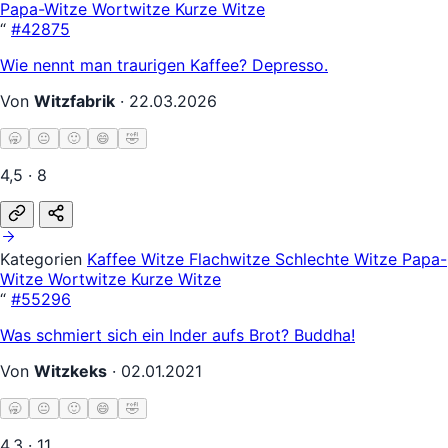
Papa-Witze
Wortwitze
Kurze Witze
“
#42875
Wie nennt man traurigen Kaffee? Depresso.
Von
Witzfabrik
·
22.03.2026
🥱
😐
🙂
😄
🤣
4,5 · 8
Kategorien
Kaffee Witze
Flachwitze
Schlechte Witze
Papa-
Witze
Wortwitze
Kurze Witze
“
#55296
Was schmiert sich ein Inder aufs Brot? Buddha!
Von
Witzkeks
·
02.01.2021
🥱
😐
🙂
😄
🤣
4,3 · 11