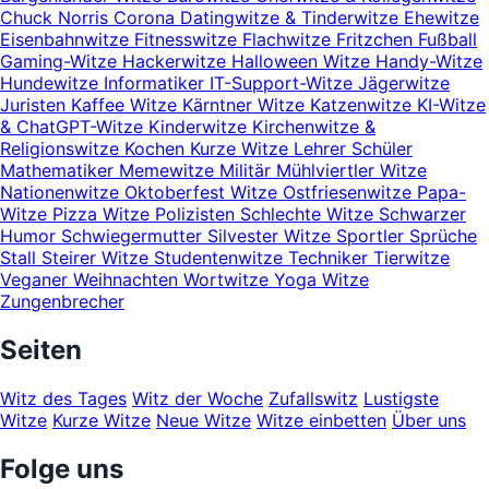
Chuck Norris
Corona
Datingwitze & Tinderwitze
Ehewitze
Eisenbahnwitze
Fitnesswitze
Flachwitze
Fritzchen
Fußball
Gaming-Witze
Hackerwitze
Halloween Witze
Handy-Witze
Hundewitze
Informatiker
IT-Support-Witze
Jägerwitze
Juristen
Kaffee Witze
Kärntner Witze
Katzenwitze
KI-Witze
& ChatGPT-Witze
Kinderwitze
Kirchenwitze &
Religionswitze
Kochen
Kurze Witze
Lehrer Schüler
Mathematiker
Memewitze
Militär
Mühlviertler Witze
Nationenwitze
Oktoberfest Witze
Ostfriesenwitze
Papa-
Witze
Pizza Witze
Polizisten
Schlechte Witze
Schwarzer
Humor
Schwiegermutter
Silvester Witze
Sportler
Sprüche
Stall
Steirer Witze
Studentenwitze
Techniker
Tierwitze
Veganer
Weihnachten
Wortwitze
Yoga Witze
Zungenbrecher
Seiten
Witz des Tages
Witz der Woche
Zufallswitz
Lustigste
Witze
Kurze Witze
Neue Witze
Witze einbetten
Über uns
Folge uns