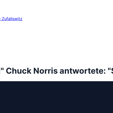
e
Zufallswitz
" Chuck Norris antwortete: "S