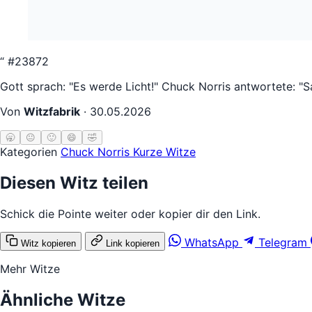
“
#23872
Gott sprach: "Es werde Licht!" Chuck Norris antwortete: "Sa
Von
Witzfabrik
·
30.05.2026
🥱
😐
🙂
😄
🤣
Kategorien
Chuck Norris
Kurze Witze
Diesen Witz teilen
Schick die Pointe weiter oder kopier dir den Link.
WhatsApp
Telegram
Witz kopieren
Link kopieren
Mehr Witze
Ähnliche Witze