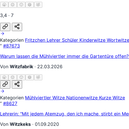
🥱
😐
🙂
😄
🤣
3,4 · 7
Kategorien
Fritzchen
Lehrer Schüler
Kinderwitze
Wortwitz
“
#87673
Warum lassen die Mühlviertler immer die Gartentüre offen
Von
Witzfabrik
·
22.03.2026
🥱
😐
🙂
😄
🤣
Kategorien
Mühlviertler Witze
Nationenwitze
Kurze Witze
“
#8627
Lehrerin: "Mit jedem Atemzug, den ich mache, stirbt ein M
Von
Witzkeks
·
01.09.2020