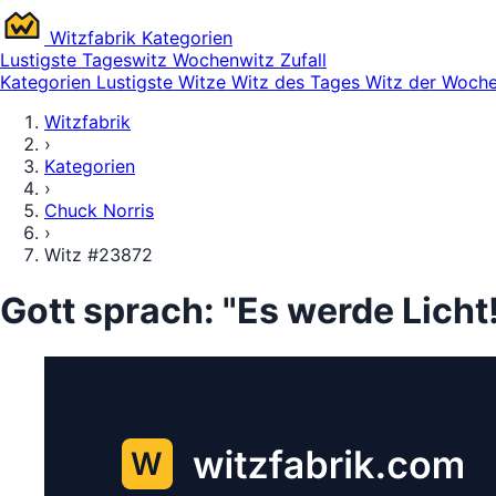
Witz
fabrik
Kategorien
Lustigste
Tageswitz
Wochenwitz
Zufall
Kategorien
Lustigste Witze
Witz des Tages
Witz der Woch
Witzfabrik
›
Kategorien
›
Chuck Norris
›
Witz #23872
Gott sprach: "Es werde Licht!