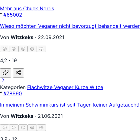
Mehr aus Chuck Norris
“
#65002
Wieso möchten Veganer nicht bevorzugt behandelt werden?
Von
Witzkeks
·
22.09.2021
🥱
😐
🙂
😄
🤣
4,2 · 19
Kategorien
Flachwitze
Veganer
Kurze Witze
“
#78990
In meinem Schwimmkurs ist seit Tagen keiner Aufgetaucht!
Von
Witzkeks
·
21.06.2021
🥱
😐
🙂
😄
🤣
3,9 · 12