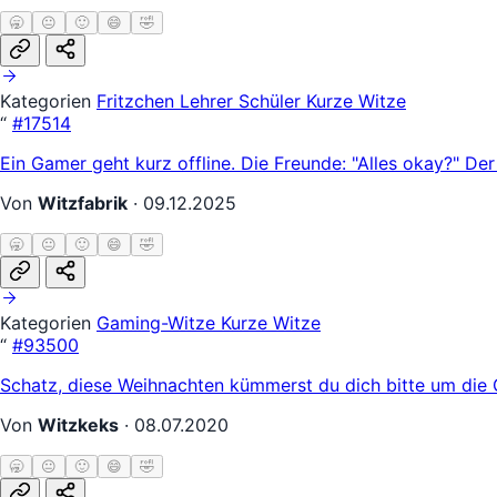
🥱
😐
🙂
😄
🤣
Kategorien
Fritzchen
Lehrer Schüler
Kurze Witze
“
#17514
Ein Gamer geht kurz offline. Die Freunde: "Alles okay?" Der
Von
Witzfabrik
·
09.12.2025
🥱
😐
🙂
😄
🤣
Kategorien
Gaming-Witze
Kurze Witze
“
#93500
Schatz, diese Weihnachten kümmerst du dich bitte um die 
Von
Witzkeks
·
08.07.2020
🥱
😐
🙂
😄
🤣