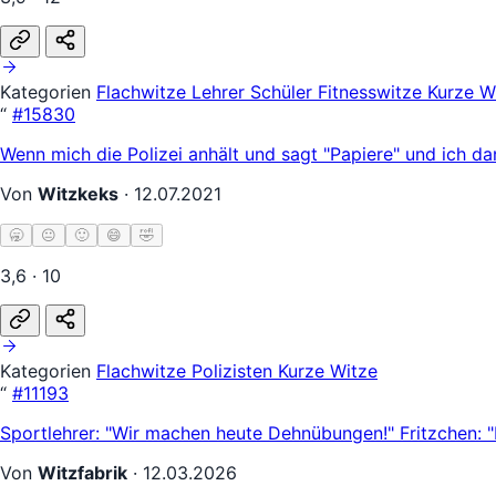
Kategorien
Flachwitze
Lehrer Schüler
Fitnesswitze
Kurze W
“
#15830
Wenn mich die Polizei anhält und sagt "Papiere" und ich d
Von
Witzkeks
·
12.07.2021
🥱
😐
🙂
😄
🤣
3,6 · 10
Kategorien
Flachwitze
Polizisten
Kurze Witze
“
#11193
Sportlehrer: "Wir machen heute Dehnübungen!" Fritzchen: 
Von
Witzfabrik
·
12.03.2026