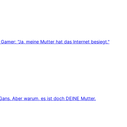
 Gamer: "Ja, meine Mutter hat das Internet besiegt."
Gans. Aber warum, es ist doch DEINE Mutter.