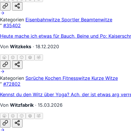
Kategorien
Eisenbahnwitze
Sportler
Beamtenwitze
“
#35402
Heute mache ich etwas für Bauch, Beine und Po: Kaisersch
Von
Witzkeks
·
18.12.2020
🥱
😐
🙂
😄
🤣
Kategorien
Sprüche
Kochen
Fitnesswitze
Kurze Witze
“
#72802
Kennst du den Witz über Yoga? Ach, der ist etwas arg verr
Von
Witzfabrik
·
15.03.2026
🥱
😐
🙂
😄
🤣