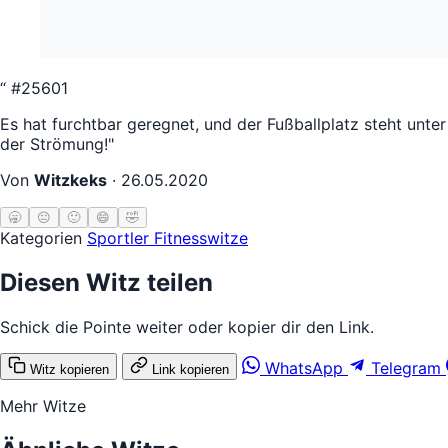
“
#25601
Es hat furchtbar geregnet, und der Fußballplatz steht unte
der Strömung!"
Von
Witzkeks
·
26.05.2020
🥱
😐
🙂
😄
🤣
Kategorien
Sportler
Fitnesswitze
Diesen Witz teilen
Schick die Pointe weiter oder kopier dir den Link.
WhatsApp
Telegram
Witz kopieren
Link kopieren
Mehr Witze