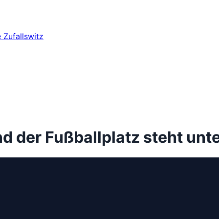
e
Zufallswitz
nd der Fußballplatz steht unt