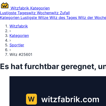
Witz
fabrik
Kategorien
Lustigste
Tageswitz
Wochenwitz
Zufall
Kategorien
Lustigste Witze
Witz des Tages
Witz der Woch
Witzfabrik
›
Kategorien
›
Sportler
›
Witz #25601
Es hat furchtbar geregnet, u