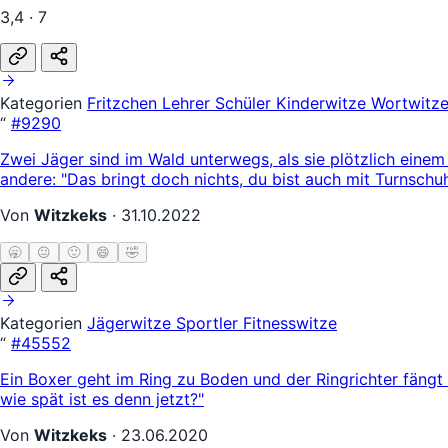
3,4 · 7
Kategorien
Fritzchen
Lehrer Schüler
Kinderwitze
Wortwitz
“
#9290
Zwei Jäger sind im Wald unterwegs, als sie plötzlich eine
andere: "Das bringt doch nichts, du bist auch mit Turnschuhen
Von
Witzkeks
·
31.10.2022
🥱
😐
🙂
😄
🤣
Kategorien
Jägerwitze
Sportler
Fitnesswitze
“
#45552
Ein Boxer geht im Ring zu Boden und der Ringrichter fängt z
wie spät ist es denn jetzt?"
Von
Witzkeks
·
23.06.2020