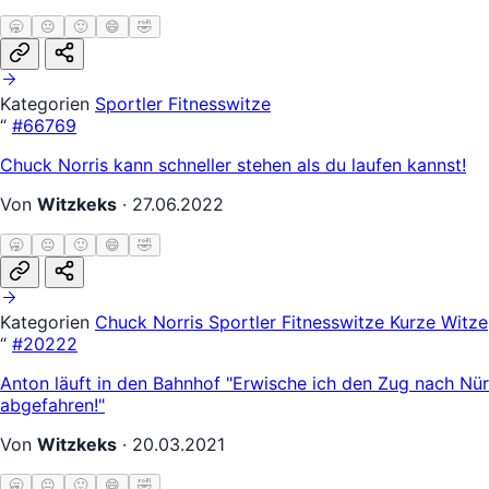
🥱
😐
🙂
😄
🤣
Kategorien
Sportler
Fitnesswitze
“
#66769
Chuck Norris kann schneller stehen als du laufen kannst!
Von
Witzkeks
·
27.06.2022
🥱
😐
🙂
😄
🤣
Kategorien
Chuck Norris
Sportler
Fitnesswitze
Kurze Witze
“
#20222
Anton läuft in den Bahnhof "Erwische ich den Zug nach Nür
abgefahren!"
Von
Witzkeks
·
20.03.2021
🥱
😐
🙂
😄
🤣