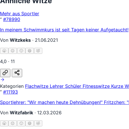
Ähnliche Witze
Mehr aus Sportler
“
#78990
In meinem Schwimmkurs ist seit Tagen keiner Aufgetaucht!
Von
Witzkeks
·
21.06.2021
🥱
😐
🙂
😄
🤣
4,0 · 11
Kategorien
Flachwitze
Lehrer Schüler
Fitnesswitze
Kurze W
“
#11193
Sportlehrer: "Wir machen heute Dehnübungen!" Fritzchen: 
Von
Witzfabrik
·
12.03.2026
🥱
😐
🙂
😄
🤣