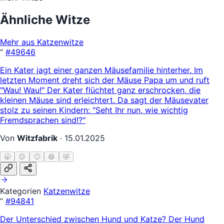
Ähnliche Witze
Mehr aus Katzenwitze
“
#49646
Ein Kater jagt einer ganzen Mäusefamilie hinterher. Im
letzten Moment dreht sich der Mäuse Papa um und ruft
"Wau! Wau!" Der Kater flüchtet ganz erschrocken, die
kleinen Mäuse sind erleichtert. Da sagt der Mäusevater
stolz zu seinen Kindern: "Seht Ihr nun, wie wichtig
Fremdsprachen sind!?"
Von
Witzfabrik
·
15.01.2025
🥱
😐
🙂
😄
🤣
Kategorien
Katzenwitze
“
#94841
Der Unterschied zwischen Hund und Katze? Der Hund