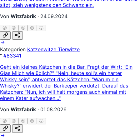
sitzt, zieh wenigstens den Schwanz ein.
Von
Witzfabrik
·
24.09.2024
🥱
😐
🙂
😄
🤣
Kategorien
Katzenwitze
Tierwitze
“
#83341
Geht ein kleines Kätzchen in die Bar. Fragt der Wirt: "Ein
Glas Milch wie üblich?" "Nein, heute soll's ein harter
Whisky sein", antwortet das Kätzchen. "Warum ein
Whisky?" erwidert der Barkeeper verdutzt. Darauf das
Kätzchen: "Nun, ich will halt morgens auch einmal mit
einem Kater aufwachen..."
Von
Witzfabrik
·
01.08.2026
🥱
😐
🙂
😄
🤣