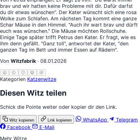
brav und wir hatten keine Probleme mit dir. Dafür darfst
du dir etwas wünschen". Der Kater wünscht sich eine rosa
Wolke zum Schlafen. Am nächsten Tag kommt eine ganze
Schar Mäuse in den Himmel. "Auch ihr wart brav und dürft
euch was wünschen." Die Mäuse möchten Rollschuhe.
Einige Tage später trifft Petrus den Kater. Er fragt, wie es
ihm denn gefällt. "Ganz toll", antwortet der Kater, "den
ganzen Tag im Bett und immer Essen auf Rädern".
Von
Witzfabrik
·
08.01.2026
🥱
😐
🙂
😄
🤣
Kategorien
Katzenwitze
Diesen Witz teilen
Schick die Pointe weiter oder kopier dir den Link.
WhatsApp
Telegram
Witz kopieren
Link kopieren
Facebook
E-Mail
Mehr Witze