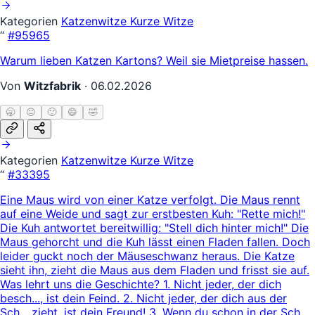
Kategorien
Katzenwitze
Kurze Witze
“
#95965
Warum lieben Katzen Kartons? Weil sie Mietpreise hassen.
Von
Witzfabrik
·
06.02.2026
🥱
😐
🙂
😄
🤣
Kategorien
Katzenwitze
Kurze Witze
“
#33395
Eine Maus wird von einer Katze verfolgt. Die Maus rennt
auf eine Weide und sagt zur erstbesten Kuh: "Rette mich!"
Die Kuh antwortet bereitwillig: "Stell dich hinter mich!" Die
Maus gehorcht und die Kuh lässt einen Fladen fallen. Doch
leider guckt noch der Mäuseschwanz heraus. Die Katze
sieht ihn, zieht die Maus aus dem Fladen und frisst sie auf.
Was lehrt uns die Geschichte? 1. Nicht jeder, der dich
besch..., ist dein Feind. 2. Nicht jeder, der dich aus der
Sch... zieht, ist dein Freund! 3. Wenn du schon in der Sch...