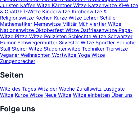
Juristen
Kaffee Witze
Kärntner Witze
Katzenwitze
KI-Witze
& ChatGPT-Witze
Kinderwitze
Kirchenwitze &
Religionswitze
Kochen
Kurze Witze
Lehrer Schüler
Mathematiker
Memewitze
Militär
Mühlviertler Witze
Nationenwitze
Oktoberfest Witze
Ostfriesenwitze
Papa-
Witze
Pizza Witze
Polizisten
Schlechte Witze
Schwarzer
Humor
Schwiegermutter
Silvester Witze
Sportler
Sprüche
Stall
Steirer Witze
Studentenwitze
Techniker
Tierwitze
Veganer
Weihnachten
Wortwitze
Yoga Witze
Zungenbrecher
Seiten
Witz des Tages
Witz der Woche
Zufallswitz
Lustigste
Witze
Kurze Witze
Neue Witze
Witze einbetten
Über uns
Folge uns