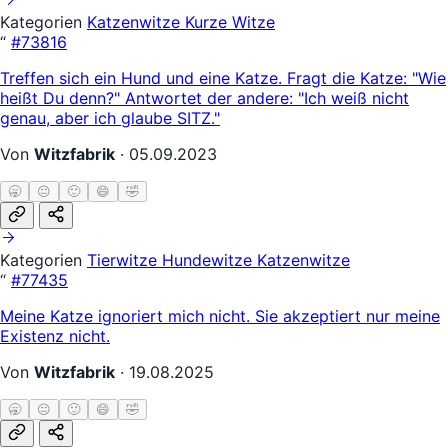
Kategorien
Katzenwitze
Kurze Witze
“
#73816
Treffen sich ein Hund und eine Katze. Fragt die Katze: "Wie
heißt Du denn?" Antwortet der andere: "Ich weiß nicht
genau, aber ich glaube SITZ."
Von
Witzfabrik
·
05.09.2023
🥱
😐
🙂
😄
🤣
Kategorien
Tierwitze
Hundewitze
Katzenwitze
“
#77435
Meine Katze ignoriert mich nicht. Sie akzeptiert nur meine
Existenz nicht.
Von
Witzfabrik
·
19.08.2025
🥱
😐
🙂
😄
🤣