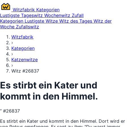
Witz
fabrik
Kategorien
Lustigste
Tageswitz
Wochenwitz
Zufall
Kategorien
Lustigste Witze
Witz des Tages
Witz der
Woche
Zufallswitz
Witzfabrik
›
Kategorien
›
Katzenwitze
›
Witz #26837
Es stirbt ein Kater und
kommt in den Himmel.
“
#26837
Es stirbt ein Kater und kommt in den Himmel. Dort wird er
von Petrus empfangen. Er sagt zu ihm: "Du warst immer