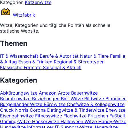
Kategorien
Katzenwitze
Witz
fabrik
Witze, Kategorien und tägliche Pointen als schnelle
statische Website.
Themen
IT & Wissenschaft
Berufe & Autorität
Natur & Tiere
Familie
& Alltag
Essen & Trinken
Regional & Stereotypen
Klassische Formate
Saisonal & Aktuell
Kategorien
Abkürzungswitze
Amazon
Ärzte
Bauernwitze
Beamtenwitze
Beziehungen
Bier Witze
Bildwitze
Blondinen
Burgenländer Witze
Bürowitze
Chefwitze & Kollegenwitze
Chuck Norris
Corona
Datingwitze & Tinderwitze
Ehewitze
Eisenbahnwitze
Fitnesswitze
Flachwitze
Fritzchen
Fußball
Gaming-Witze
Hackerwitze
Halloween Witze
Handy-Witze
Hundewitze
Informatiker
IT-Support-Witze
Jägerwitze