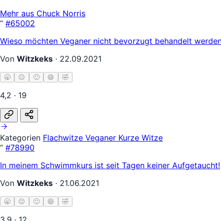
Mehr aus Chuck Norris
“
#65002
Wieso möchten Veganer nicht bevorzugt behandelt werden?
Von
Witzkeks
·
22.09.2021
🥱
😐
🙂
😄
🤣
4,2 · 19
Kategorien
Flachwitze
Veganer
Kurze Witze
“
#78990
In meinem Schwimmkurs ist seit Tagen keiner Aufgetaucht!
Von
Witzkeks
·
21.06.2021
🥱
😐
🙂
😄
🤣
3,9 · 12