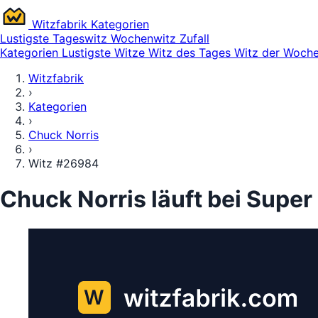
Witz
fabrik
Kategorien
Lustigste
Tageswitz
Wochenwitz
Zufall
Kategorien
Lustigste Witze
Witz des Tages
Witz der Woch
Witzfabrik
›
Kategorien
›
Chuck Norris
›
Witz #26984
Chuck Norris läuft bei Super