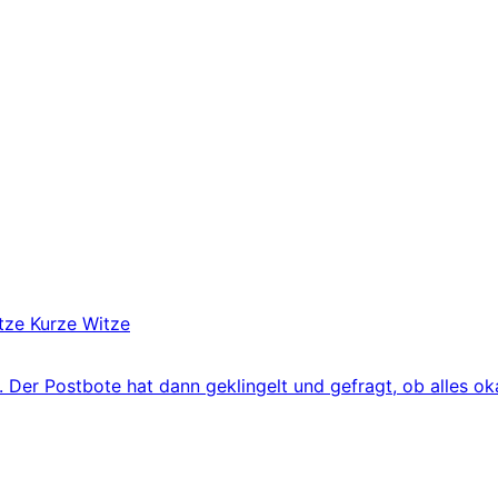
tze
Kurze Witze
 Der Postbote hat dann geklingelt und gefragt, ob alles oka