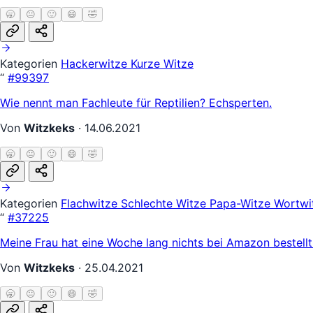
🥱
😐
🙂
😄
🤣
Kategorien
Hackerwitze
Kurze Witze
“
#99397
Wie nennt man Fachleute für Reptilien? Echsperten.
Von
Witzkeks
·
14.06.2021
🥱
😐
🙂
😄
🤣
Kategorien
Flachwitze
Schlechte Witze
Papa-Witze
Wortwi
“
#37225
Meine Frau hat eine Woche lang nichts bei Amazon bestellt.
Von
Witzkeks
·
25.04.2021
🥱
😐
🙂
😄
🤣