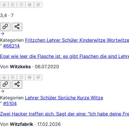
🥱
😐
🙂
😄
🤣
3,4 · 7
Kategorien
Fritzchen
Lehrer Schüler
Kinderwitze
Wortwitz
“
#66214
Egal wie leer die Flasche ist, es gibt Flaschen die sind Lehre
Von
Witzkeks
·
06.07.2020
🥱
😐
🙂
😄
🤣
Kategorien
Lehrer Schüler
Sprüche
Kurze Witze
“
#5104
Zwei Hacker treffen sich. Sagt der eine: "Ich habe deine Fr
Von
Witzfabrik
·
17.02.2026