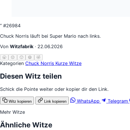
“
#26984
Chuck Norris läuft bei Super Mario nach links.
Von
Witzfabrik
·
22.06.2026
🥱
😐
🙂
😄
🤣
Kategorien
Chuck Norris
Kurze Witze
Diesen Witz teilen
Schick die Pointe weiter oder kopier dir den Link.
WhatsApp
Telegram
Witz kopieren
Link kopieren
Mehr Witze
Ähnliche Witze