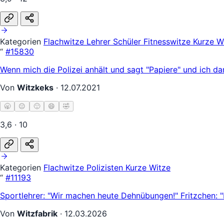
Kategorien
Flachwitze
Lehrer Schüler
Fitnesswitze
Kurze W
“
#15830
Wenn mich die Polizei anhält und sagt "Papiere" und ich d
Von
Witzkeks
·
12.07.2021
🥱
😐
🙂
😄
🤣
3,6 · 10
Kategorien
Flachwitze
Polizisten
Kurze Witze
“
#11193
Sportlehrer: "Wir machen heute Dehnübungen!" Fritzchen: 
Von
Witzfabrik
·
12.03.2026