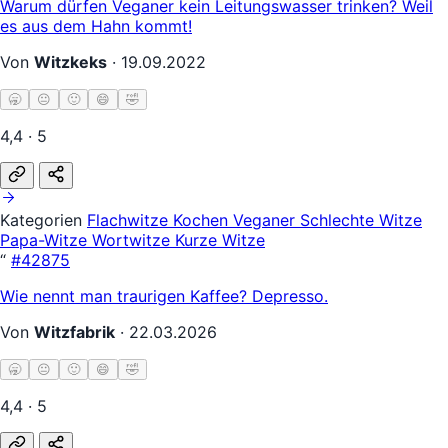
Warum dürfen Veganer kein Leitungswasser trinken? Weil
es aus dem Hahn kommt!
Von
Witzkeks
·
19.09.2022
🥱
😐
🙂
😄
🤣
4,4 · 5
Kategorien
Flachwitze
Kochen
Veganer
Schlechte Witze
Papa-Witze
Wortwitze
Kurze Witze
“
#42875
Wie nennt man traurigen Kaffee? Depresso.
Von
Witzfabrik
·
22.03.2026
🥱
😐
🙂
😄
🤣
4,4 · 5