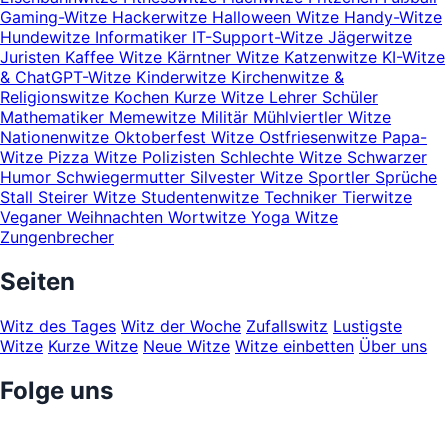
Gaming-Witze
Hackerwitze
Halloween Witze
Handy-Witze
Hundewitze
Informatiker
IT-Support-Witze
Jägerwitze
Juristen
Kaffee Witze
Kärntner Witze
Katzenwitze
KI-Witze
& ChatGPT-Witze
Kinderwitze
Kirchenwitze &
Religionswitze
Kochen
Kurze Witze
Lehrer Schüler
Mathematiker
Memewitze
Militär
Mühlviertler Witze
Nationenwitze
Oktoberfest Witze
Ostfriesenwitze
Papa-
Witze
Pizza Witze
Polizisten
Schlechte Witze
Schwarzer
Humor
Schwiegermutter
Silvester Witze
Sportler
Sprüche
Stall
Steirer Witze
Studentenwitze
Techniker
Tierwitze
Veganer
Weihnachten
Wortwitze
Yoga Witze
Zungenbrecher
Seiten
Witz des Tages
Witz der Woche
Zufallswitz
Lustigste
Witze
Kurze Witze
Neue Witze
Witze einbetten
Über uns
Folge uns