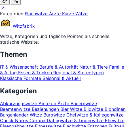
Kategorien
Flachwitze
Ärzte
Kurze Witze
Witz
fabrik
Witze, Kategorien und tägliche Pointen als schnelle
statische Website.
Themen
IT & Wissenschaft
Berufe & Autorität
Natur & Tiere
Familie
& Alltag
Essen & Trinken
Regional & Stereotypen
Klassische Formate
Saisonal & Aktuell
Kategorien
Abkürzungswitze
Amazon
Ärzte
Bauernwitze
Beamtenwitze
Beziehungen
Bier Witze
Bildwitze
Blondinen
Burgenländer Witze
Bürowitze
Chefwitze & Kollegenwitze
Chuck Norris
Corona
Datingwitze & Tinderwitze
Ehewitze
Eisenbahnwitze
Fitnesswitze
Flachwitze
Fritzchen
Fußball