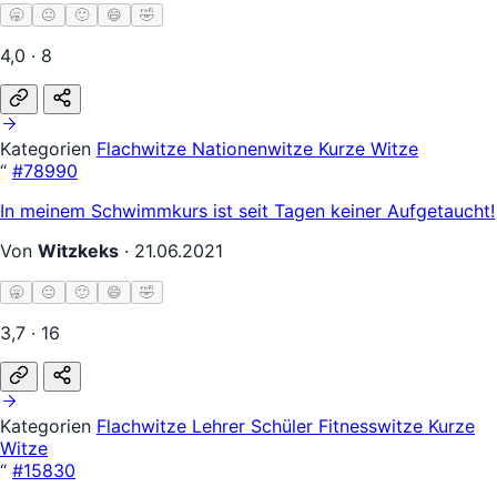
🥱
😐
🙂
😄
🤣
4,0 · 8
Kategorien
Flachwitze
Nationenwitze
Kurze Witze
“
#78990
In meinem Schwimmkurs ist seit Tagen keiner Aufgetaucht!
Von
Witzkeks
·
21.06.2021
🥱
😐
🙂
😄
🤣
3,7 · 16
Kategorien
Flachwitze
Lehrer Schüler
Fitnesswitze
Kurze
Witze
“
#15830