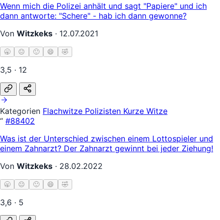
Wenn mich die Polizei anhält und sagt "Papiere" und ich
dann antworte: "Schere" - hab ich dann gewonne?
Von
Witzkeks
·
12.07.2021
🥱
😐
🙂
😄
🤣
3,5 · 12
Kategorien
Flachwitze
Polizisten
Kurze Witze
“
#88402
Was ist der Unterschied zwischen einem Lottospieler und
einem Zahnarzt? Der Zahnarzt gewinnt bei jeder Ziehung!
Von
Witzkeks
·
28.02.2022
🥱
😐
🙂
😄
🤣
3,6 · 5