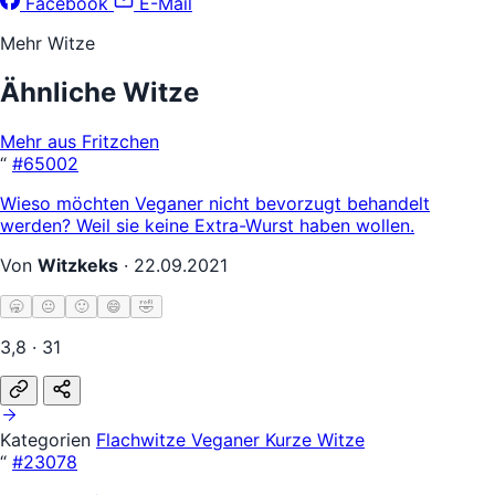
Facebook
E-Mail
Mehr Witze
Ähnliche Witze
Mehr aus Fritzchen
“
#65002
Wieso möchten Veganer nicht bevorzugt behandelt
werden? Weil sie keine Extra-Wurst haben wollen.
Von
Witzkeks
·
22.09.2021
🥱
😐
🙂
😄
🤣
3,8 · 31
Kategorien
Flachwitze
Veganer
Kurze Witze
“
#23078