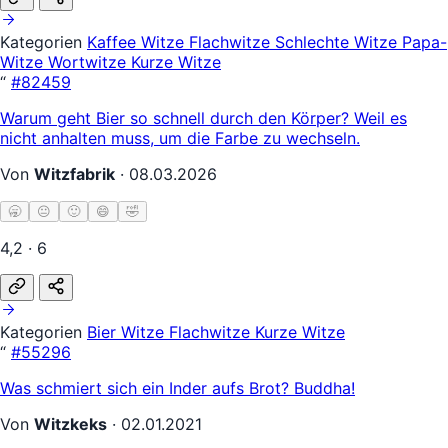
Kategorien
Kaffee Witze
Flachwitze
Schlechte Witze
Papa-
Witze
Wortwitze
Kurze Witze
“
#82459
Warum geht Bier so schnell durch den Körper? Weil es
nicht anhalten muss, um die Farbe zu wechseln.
Von
Witzfabrik
·
08.03.2026
🥱
😐
🙂
😄
🤣
4,2 · 6
Kategorien
Bier Witze
Flachwitze
Kurze Witze
“
#55296
Was schmiert sich ein Inder aufs Brot? Buddha!
Von
Witzkeks
·
02.01.2021