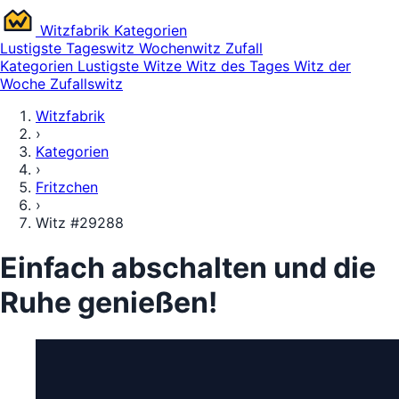
Witz
fabrik
Kategorien
Lustigste
Tageswitz
Wochenwitz
Zufall
Kategorien
Lustigste Witze
Witz des Tages
Witz der
Woche
Zufallswitz
Witzfabrik
›
Kategorien
›
Fritzchen
›
Witz #29288
Einfach abschalten und die
Ruhe genießen!