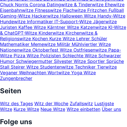
Chuck Norris
Corona
Datingwitze & Tinderwitze
Ehewitze
Eisenbahnwitze
Fitnesswitze
Flachwitze
Fritzchen
Fußball
Gaming-Witze
Hackerwitze
Halloween Witze
Handy-Witze
Hundewitze
Informatiker
IT-Support-Witze
Jägerwitze
Juristen
Kaffee Witze
Kärntner Witze
Katzenwitze
KI-Witze
& ChatGPT-Witze
Kinderwitze
Kirchenwitze &
Religionswitze
Kochen
Kurze Witze
Lehrer Schüler
Mathematiker
Memewitze
Militär
Mühlviertler Witze
Nationenwitze
Oktoberfest Witze
Ostfriesenwitze
Papa-
Witze
Pizza Witze
Polizisten
Schlechte Witze
Schwarzer
Humor
Schwiegermutter
Silvester Witze
Sportler
Sprüche
Stall
Steirer Witze
Studentenwitze
Techniker
Tierwitze
Veganer
Weihnachten
Wortwitze
Yoga Witze
Zungenbrecher
Seiten
Witz des Tages
Witz der Woche
Zufallswitz
Lustigste
Witze
Kurze Witze
Neue Witze
Witze einbetten
Über uns
Folge uns