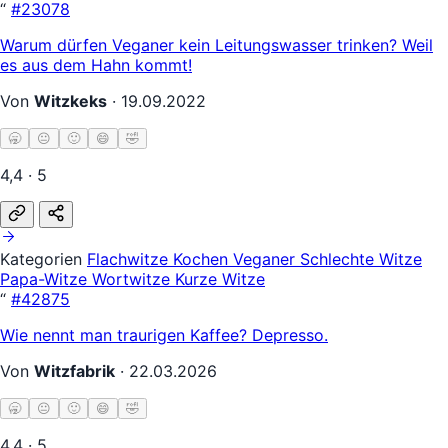
“
#23078
Warum dürfen Veganer kein Leitungswasser trinken? Weil
es aus dem Hahn kommt!
Von
Witzkeks
·
19.09.2022
🥱
😐
🙂
😄
🤣
4,4 · 5
Kategorien
Flachwitze
Kochen
Veganer
Schlechte Witze
Papa-Witze
Wortwitze
Kurze Witze
“
#42875
Wie nennt man traurigen Kaffee? Depresso.
Von
Witzfabrik
·
22.03.2026
🥱
😐
🙂
😄
🤣
4,4 · 5