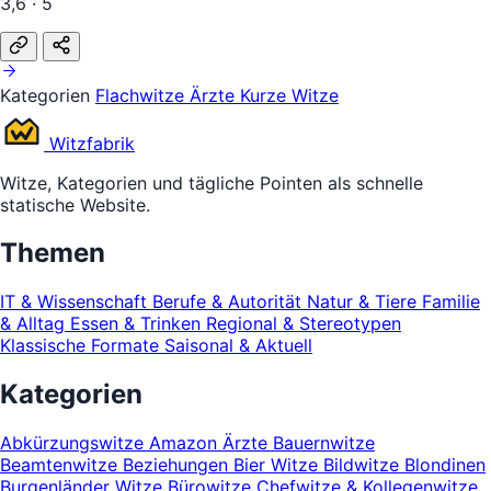
3,6 · 5
Kategorien
Flachwitze
Ärzte
Kurze Witze
Witz
fabrik
Witze, Kategorien und tägliche Pointen als schnelle
statische Website.
Themen
IT & Wissenschaft
Berufe & Autorität
Natur & Tiere
Familie
& Alltag
Essen & Trinken
Regional & Stereotypen
Klassische Formate
Saisonal & Aktuell
Kategorien
Abkürzungswitze
Amazon
Ärzte
Bauernwitze
Beamtenwitze
Beziehungen
Bier Witze
Bildwitze
Blondinen
Burgenländer Witze
Bürowitze
Chefwitze & Kollegenwitze