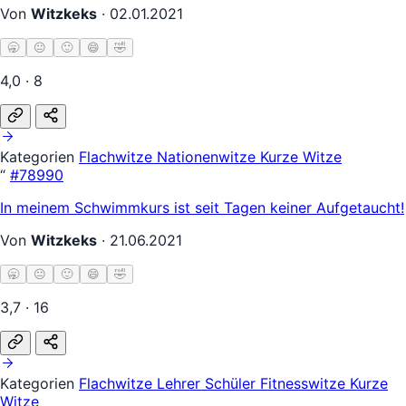
Von
Witzkeks
·
02.01.2021
🥱
😐
🙂
😄
🤣
4,0 · 8
Kategorien
Flachwitze
Nationenwitze
Kurze Witze
“
#78990
In meinem Schwimmkurs ist seit Tagen keiner Aufgetaucht!
Von
Witzkeks
·
21.06.2021
🥱
😐
🙂
😄
🤣
3,7 · 16
Kategorien
Flachwitze
Lehrer Schüler
Fitnesswitze
Kurze
Witze