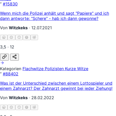
“
#15830
Wenn mich die Polizei anhält und sagt "Papiere" und ich
dann antworte: "Schere" - hab ich dann gewonne?
Von
Witzkeks
·
12.07.2021
🥱
😐
🙂
😄
🤣
3,5 · 12
Kategorien
Flachwitze
Polizisten
Kurze Witze
“
#88402
Was ist der Unterschied zwischen einem Lottospieler und
einem Zahnarzt? Der Zahnarzt gewinnt bei jeder Ziehung!
Von
Witzkeks
·
28.02.2022
🥱
😐
🙂
😄
🤣