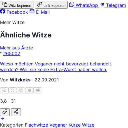
WhatsApp
Telegram
Witz kopieren
Link kopieren
Facebook
E-Mail
Mehr Witze
Ähnliche Witze
Mehr aus Ärzte
“
#65002
Wieso möchten Veganer nicht bevorzugt behandelt
werden? Weil sie keine Extra-Wurst haben wollen.
Von
Witzkeks
·
22.09.2021
🥱
😐
🙂
😄
🤣
3,8 · 31
Kategorien
Flachwitze
Veganer
Kurze Witze