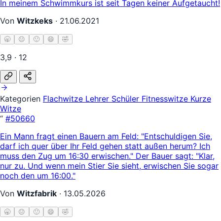
In meinem Schwimmkurs ist seit Tagen keiner Aufgetaucht!
Von
Witzkeks
·
21.06.2021
🥱
😐
🙂
😄
🤣
3,9 · 12
Kategorien
Flachwitze
Lehrer Schüler
Fitnesswitze
Kurze
Witze
“
#50660
Ein Mann fragt einen Bauern am Feld: "Entschuldigen Sie,
darf ich quer über Ihr Feld gehen statt außen herum? Ich
muss den Zug um 16:30 erwischen." Der Bauer sagt: "Klar,
nur zu. Und wenn mein Stier Sie sieht, erwischen Sie sogar
noch den um 16:00."
Von
Witzfabrik
·
13.05.2026
🥱
😐
🙂
😄
🤣