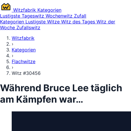
Witz
fabrik
Kategorien
Lustigste
Tageswitz
Wochenwitz
Zufall
Kategorien
Lustigste Witze
Witz des Tages
Witz der
Woche
Zufallswitz
Witzfabrik
›
Kategorien
›
Flachwitze
›
Witz #30456
Während Bruce Lee täglich
am Kämpfen war…