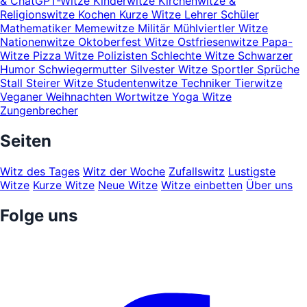
& ChatGPT-Witze
Kinderwitze
Kirchenwitze &
Religionswitze
Kochen
Kurze Witze
Lehrer Schüler
Mathematiker
Memewitze
Militär
Mühlviertler Witze
Nationenwitze
Oktoberfest Witze
Ostfriesenwitze
Papa-
Witze
Pizza Witze
Polizisten
Schlechte Witze
Schwarzer
Humor
Schwiegermutter
Silvester Witze
Sportler
Sprüche
Stall
Steirer Witze
Studentenwitze
Techniker
Tierwitze
Veganer
Weihnachten
Wortwitze
Yoga Witze
Zungenbrecher
Seiten
Witz des Tages
Witz der Woche
Zufallswitz
Lustigste
Witze
Kurze Witze
Neue Witze
Witze einbetten
Über uns
Folge uns