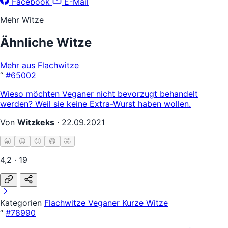
Facebook
E-Mail
Mehr Witze
Ähnliche Witze
Mehr aus Flachwitze
“
#65002
Wieso möchten Veganer nicht bevorzugt behandelt
werden? Weil sie keine Extra-Wurst haben wollen.
Von
Witzkeks
·
22.09.2021
🥱
😐
🙂
😄
🤣
4,2 · 19
Kategorien
Flachwitze
Veganer
Kurze Witze
“
#78990