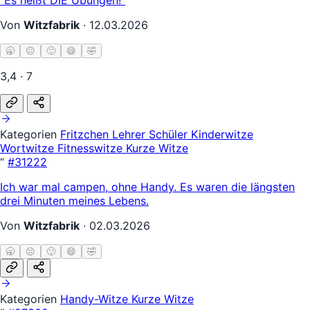
Von
Witzfabrik
·
12.03.2026
🥱
😐
🙂
😄
🤣
3,4 · 7
Kategorien
Fritzchen
Lehrer Schüler
Kinderwitze
Wortwitze
Fitnesswitze
Kurze Witze
“
#31222
Ich war mal campen, ohne Handy. Es waren die längsten
drei Minuten meines Lebens.
Von
Witzfabrik
·
02.03.2026
🥱
😐
🙂
😄
🤣
Kategorien
Handy-Witze
Kurze Witze