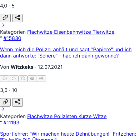
4,0 · 5
Kategorien
Flachwitze
Eisenbahnwitze
Tierwitze
“
#15830
Wenn mich die Polizei anhält und sagt "Papiere" und ich
dann antworte: "Schere" - hab ich dann gewonne?
Von
Witzkeks
·
12.07.2021
🥱
😐
🙂
😄
🤣
3,6 · 10
Kategorien
Flachwitze
Polizisten
Kurze Witze
“
#11193
Sportlehrer: "Wir machen heute Dehnübungen!" Fritzchen:
"Es heißt DIE Übungen!"