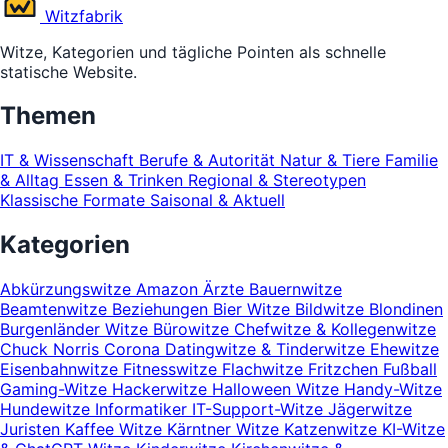
Witz
fabrik
Witze, Kategorien und tägliche Pointen als schnelle
statische Website.
Themen
IT & Wissenschaft
Berufe & Autorität
Natur & Tiere
Familie
& Alltag
Essen & Trinken
Regional & Stereotypen
Klassische Formate
Saisonal & Aktuell
Kategorien
Abkürzungswitze
Amazon
Ärzte
Bauernwitze
Beamtenwitze
Beziehungen
Bier Witze
Bildwitze
Blondinen
Burgenländer Witze
Bürowitze
Chefwitze & Kollegenwitze
Chuck Norris
Corona
Datingwitze & Tinderwitze
Ehewitze
Eisenbahnwitze
Fitnesswitze
Flachwitze
Fritzchen
Fußball
Gaming-Witze
Hackerwitze
Halloween Witze
Handy-Witze
Hundewitze
Informatiker
IT-Support-Witze
Jägerwitze
Juristen
Kaffee Witze
Kärntner Witze
Katzenwitze
KI-Witze