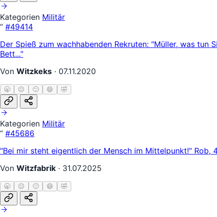
Kategorien
Militär
“
#49414
Der Spieß zum wachhabenden Rekruten: "Müller, was tun Sie
Bett..."
Von
Witzkeks
·
07.11.2020
🥱
😐
🙂
😄
🤣
Kategorien
Militär
“
#45686
"Bei mir steht eigentlich der Mensch im Mittelpunkt!" Rob, 
Von
Witzfabrik
·
31.07.2025
🥱
😐
🙂
😄
🤣