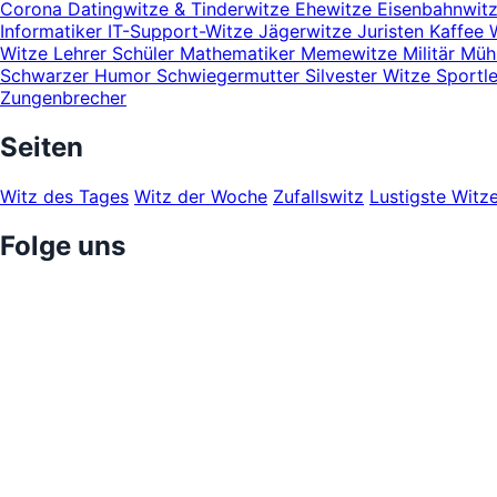
Corona
Datingwitze & Tinderwitze
Ehewitze
Eisenbahnwit
Informatiker
IT-Support-Witze
Jägerwitze
Juristen
Kaffee 
Witze
Lehrer Schüler
Mathematiker
Memewitze
Militär
Mühl
Schwarzer Humor
Schwiegermutter
Silvester Witze
Sportl
Zungenbrecher
Seiten
Witz des Tages
Witz der Woche
Zufallswitz
Lustigste Witz
Folge uns