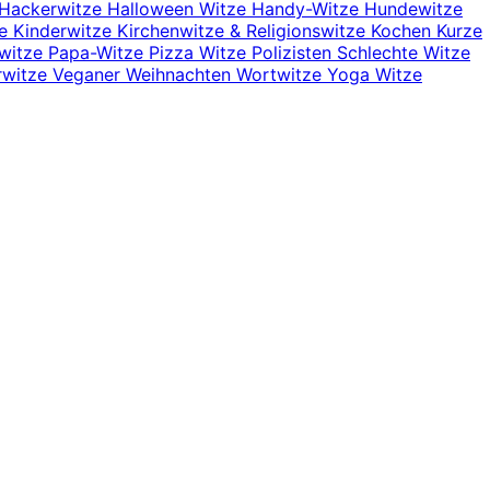
Hackerwitze
Halloween Witze
Handy-Witze
Hundewitze
ze
Kinderwitze
Kirchenwitze & Religionswitze
Kochen
Kurze
nwitze
Papa-Witze
Pizza Witze
Polizisten
Schlechte Witze
rwitze
Veganer
Weihnachten
Wortwitze
Yoga Witze