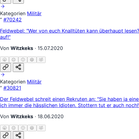
Kategorien
Militär
“
#70242
Feldwebel: "Wer von euch Knalltüten kann überhaupt lesen?"
auf!"
Von
Witzkeks
·
15.07.2020
🥱
😐
🙂
😄
🤣
Kategorien
Militär
“
#30821
Der Feldwebel schreit einen Rekruten an: "Sie haben ja e
ich immer die hässlichen Idioten. Stottern tut er auch noch!
Von
Witzkeks
·
18.06.2020
🥱
😐
🙂
😄
🤣