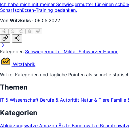
Ich habe mich mit meiner Schwiegermutter für einen schöne
Scharfschützen-Training bedanken.
Von
Witzkeks
·
09.05.2022
🥱
😐
🙂
😄
🤣
Kategorien
Schwiegermutter
Militär
Schwarzer Humor
Witz
fabrik
Witze, Kategorien und tägliche Pointen als schnelle statisc
Themen
IT & Wissenschaft
Berufe & Autorität
Natur & Tiere
Familie 
Kategorien
Abkürzungswitze
Amazon
Ärzte
Bauernwitze
Beamtenwit