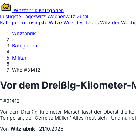
Witz
fabrik
Kategorien
Lustigste
Tageswitz
Wochenwitz
Zufall
Kategorien
Lustigste Witze
Witz des Tages
Witz der Woch
Witzfabrik
›
Kategorien
›
Militär
›
Witz #31412
Vor dem Dreißig-Kilometer-
“
#31412
Vor dem Dreißig-Kilometer-Marsch lässt der Oberst die Kom
Tempo an, der Gefreite Müller." Alles freut sich. "Und nun d
Von
Witzfabrik
·
21.10.2025