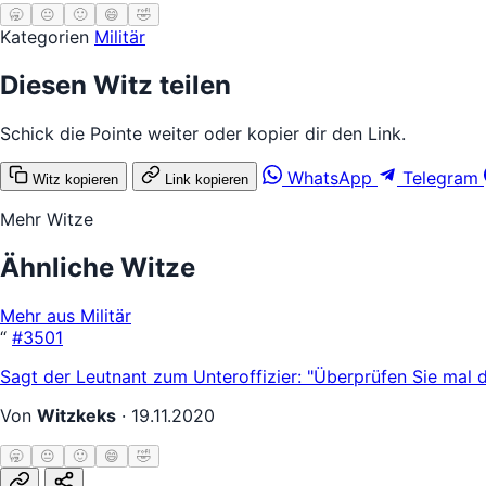
🥱
😐
🙂
😄
🤣
Kategorien
Militär
Diesen Witz teilen
Schick die Pointe weiter oder kopier dir den Link.
WhatsApp
Telegram
Witz kopieren
Link kopieren
Mehr Witze
Ähnliche Witze
Mehr aus Militär
“
#3501
Sagt der Leutnant zum Unteroffizier: "Überprüfen Sie mal 
Von
Witzkeks
·
19.11.2020
🥱
😐
🙂
😄
🤣