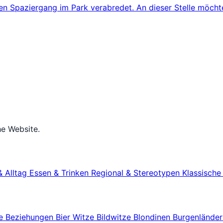
n Spaziergang im Park verabredet. An dieser Stelle möchte
he Website.
& Alltag
Essen & Trinken
Regional & Stereotypen
Klassisch
ze
Beziehungen
Bier Witze
Bildwitze
Blondinen
Burgenlände