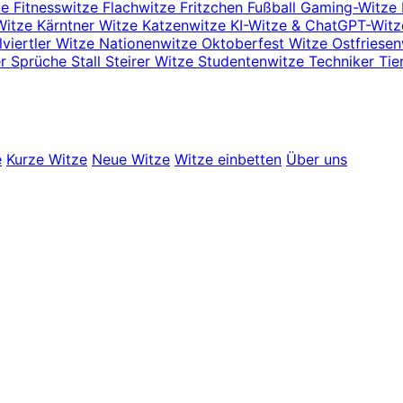
ze
Fitnesswitze
Flachwitze
Fritzchen
Fußball
Gaming-Witze
Witze
Kärntner Witze
Katzenwitze
KI-Witze & ChatGPT-Wit
viertler Witze
Nationenwitze
Oktoberfest Witze
Ostfriese
er
Sprüche
Stall
Steirer Witze
Studentenwitze
Techniker
Tie
e
Kurze Witze
Neue Witze
Witze einbetten
Über uns