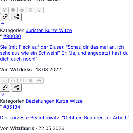
🥱
😐
🙂
😄
🤣
Kategorien
Juristen
Kurze Witze
“
#90030
Sie (mit Fleck auf der Bluse): "Schau dir das mal an. Ich
sehe aus wie ein Schwein!" Er: "Ja, und angepatzt hast du
dich auch noch!"
Von
Witzkeks
·
13.08.2022
🥱
😐
🙂
😄
🤣
Kategorien
Beziehungen
Kurze Witze
“
#85134
Der kürzeste Beamtenwitz: "Geht ein Beamter zur Arbeit."
Von
Witzfabrik
·
22.05.2026