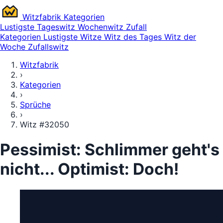
Witz
fabrik
Kategorien
Lustigste
Tageswitz
Wochenwitz
Zufall
Kategorien
Lustigste Witze
Witz des Tages
Witz der
Woche
Zufallswitz
Witzfabrik
›
Kategorien
›
Sprüche
›
Witz #32050
Pessimist: Schlimmer geht's
nicht... Optimist: Doch!