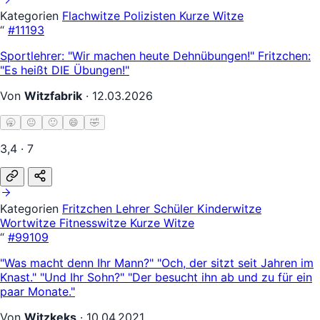
Kategorien
Flachwitze
Polizisten
Kurze Witze
“
#11193
Sportlehrer: "Wir machen heute Dehnübungen!" Fritzchen:
"Es heißt DIE Übungen!"
Von
Witzfabrik
·
12.03.2026
🥱
😐
🙂
😄
🤣
3,4 · 7
Kategorien
Fritzchen
Lehrer Schüler
Kinderwitze
Wortwitze
Fitnesswitze
Kurze Witze
“
#99109
"Was macht denn Ihr Mann?" "Och, der sitzt seit Jahren im
Knast." "Und Ihr Sohn?" "Der besucht ihn ab und zu für ein
paar Monate."
Von
Witzkeks
·
10.04.2021