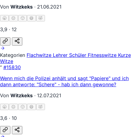
Von
Witzkeks
·
21.06.2021
🥱
😐
🙂
😄
🤣
3,9 · 12
Kategorien
Flachwitze
Lehrer Schüler
Fitnesswitze
Kurze
Witze
“
#15830
Wenn mich die Polizei anhält und sagt "Papiere" und ich
dann antworte: "Schere" - hab ich dann gewonne?
Von
Witzkeks
·
12.07.2021
🥱
😐
🙂
😄
🤣
3,6 · 10