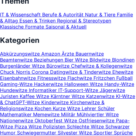
Themen
IT & Wissenschaft
Berufe & Autorität
Natur & Tiere
Familie
& Alltag
Essen & Trinken
Regional & Stereotypen
Klassische Formate
Saisonal & Aktuell
Kategorien
Abkürzungswitze
Amazon
Ärzte
Bauernwitze
Beamtenwitze
Beziehungen
Bier Witze
Bildwitze
Blondinen
Burgenländer Witze
Bürowitze
Chefwitze & Kollegenwitze
Chuck Norris
Corona
Datingwitze & Tinderwitze
Ehewitze
Eisenbahnwitze
Fitnesswitze
Flachwitze
Fritzchen
Fußball
Gaming-Witze
Hackerwitze
Halloween Witze
Handy-Witze
Hundewitze
Informatiker
IT-Support-Witze
Jägerwitze
Juristen
Kaffee Witze
Kärntner Witze
Katzenwitze
KI-Witze
& ChatGPT-Witze
Kinderwitze
Kirchenwitze &
Religionswitze
Kochen
Kurze Witze
Lehrer Schüler
Mathematiker
Memewitze
Militär
Mühlviertler Witze
Nationenwitze
Oktoberfest Witze
Ostfriesenwitze
Papa-
Witze
Pizza Witze
Polizisten
Schlechte Witze
Schwarzer
Humor
Schwiegermutter
Silvester Witze
Sportler
Sprüche